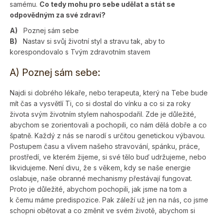
samému.
Co tedy mohu pro sebe udělat a stát se
odpovědným za své zdraví?
A)
Poznej sám sebe
B)
Nastav si svůj životní styl a stravu tak, aby to
korespondovalo s Tvým zdravotním stavem
A) Poznej sám sebe:
Najdi si dobrého lékaře, nebo terapeuta, který na Tebe bude
mít čas a vysvětlí Ti, co si dostal do vínku a co si za roky
života svým životním stylem nahospodařil. Zde je důležité,
abychom se zorientovali a pochopili, co nám dělá dobře a co
špatně. Každý z nás se narodí s určitou genetickou výbavou.
Postupem času a vlivem našeho stravování, spánku, práce,
prostředí, ve kterém žijeme, si své tělo buď udržujeme, nebo
likvidujeme. Není divu, že s věkem, kdy se naše energie
oslabuje, naše obranné mechanismy přestávají fungovat.
Proto je důležité, abychom pochopili, jak jsme na tom a
k čemu máme predispozice. Pak záleží už jen na nás, co jsme
schopni obětovat a co změnit ve svém životě, abychom si