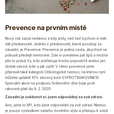
Prevence na prvním místě
Nový rok začal nedávno a kdy jindy, než teď bychom si měli
dát předsevzetí. Jedním z předsevzetí, které považuji za
zásadní, je Prevence. Prevence je jediná cesta, abychom se
pokusili předejít nemocem. Zde si uvedeme pár tipů a možná
jste to právě Vy, kdo potřebuje trochu popostrčit anebo jen
dostat návod, kde a jak začít. V rámci prevence jsme
připravili také kategorii Onko­logické nemoci, na kterou nyní
můžete uplatnit 10% slevový kód: EVPROTIRAKOVINE10.
Speciální akce na podporu Světového dne boje proti
rakovině platí do 8. 2. 2020.
Zásadní je uvědomit si: jsem odpovědný za své zdraví.
Ano, jsme to MY, kdo jsme odpovědní za své zdraví. Nemoc
je pouze výsledkem našeho životního stylu a přístupu k sobě