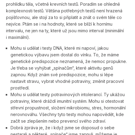
prohlídku těla, včetně krevních testů. Poradím se ohledně
komplexnosti testů. Většina potřebných testů není hrazená
pojišťovnou, ale stojí za to si připlatit a znát o svém těle co
nejvíce. Ptám se i na hodnoty, které se blíží k hornímu
intervalu, ne jen na ty, které už jsou mimo interval (minimální
i maximální).
Mohu si udělat i testy DNA, které mi napoví, jakou
genetickou výbavu jsem dostal do vínku. To, že máme
genetické predispozice neznamená, že nemoc propukne.
Je třeba se vyhýbat „spínačům“, které aktivitu genů
zapnou. Když znám své predispozice, mohu si lépe
nastavit stravu, vybrat vhodné potraviny, změnit pracovní
prostředí.
Mohu si udělat testy potravinových intolerancí. Ty ukážou
potraviny, které dráždí imunitní systém. Mohu si otestovat
střevní propustnost, složení mikrobiomu, stres, hormonální
nerovnováhu. Všechny tyto testy mohou napovědět, kde
začít se zlepšením nebo prevencí svého zdraví.
Dobrá zpráva je, že i když jsme se doposud o sebe
nestarali a některé „spínače“ jsme zapnuli, můžeme je