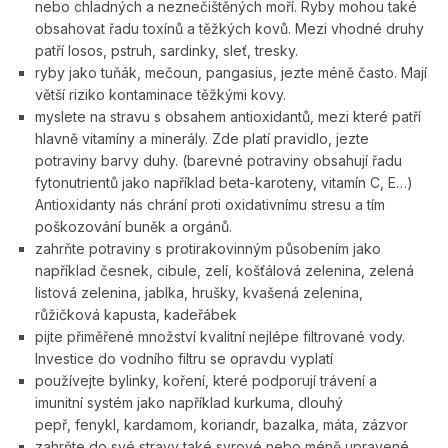
nebo chladných a neznečištěných moří. Ryby mohou také
obsahovat řadu toxínů a těžkých kovů. Mezi vhodné druhy
patří losos, pstruh, sardinky, sleť, tresky.
ryby jako tuňák, mečoun, pangasius, jezte méně často. Mají
větší riziko kontaminace těžkými kovy.
myslete na stravu s obsahem antioxidantů, mezi které patří
hlavně vitamíny a minerály. Zde platí pravidlo, jezte
potraviny barvy duhy. (barevné potraviny obsahují řadu
fytonutrientů jako například beta-karoteny, vitamín C, E…)
Antioxidanty nás chrání proti oxidativnímu stresu a tím
poškozování buněk a orgánů.
zahrňte potraviny s protirakovinným působením jako
například česnek, cibule, zelí, košťálová zelenina, zelená
listová zelenina, jablka, hrušky, kvašená zelenina,
růžičková kapusta, kadeřábek
pijte přiměřené množství kvalitní nejlépe filtrované vody.
Investice do vodního filtru se opravdu vyplatí
používejte bylinky, koření, které podporují trávení a
imunitní systém jako například kurkuma, dlouhý
pepř, fenykl, kar­damom, koriandr, bazalka, máta, zázvor
zahrňte do své stravy také syrové nebo méně upravené