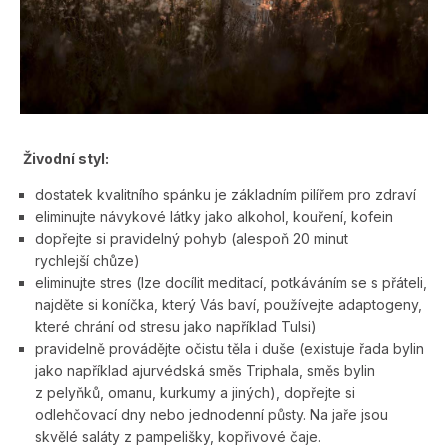
Živodní styl:
dostatek kvalitního spánku je základním pilířem pro zdraví
eliminujte návykové látky jako alkohol, kouření, kofein
dopřejte si pravidelný pohyb (alespoň 20 minut
rychlejší chůze)
eliminujte stres (lze docílit meditací, potkáváním se s přáteli,
najděte si koníčka, který Vás baví, používejte adaptogeny,
které chrání od stresu jako například Tulsi)
pravidelně provádějte očistu těla i duše (existuje řada bylin
jako například ajurvédská směs Triphala, směs bylin
z pelyňků, omanu, kurkumy a jiných), dopřejte si
odlehčovací dny nebo jednodenní půsty. Na jaře jsou
skvělé saláty z pampelišky, kopřivové čaje.