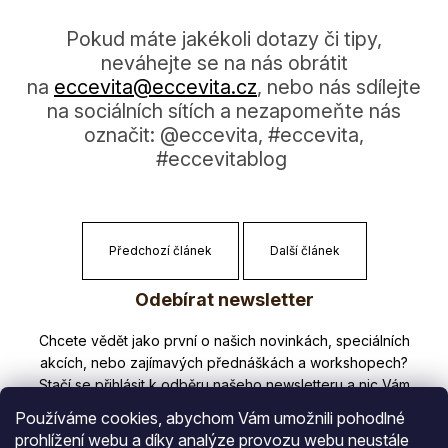
Pokud máte jakékoli dotazy či tipy,
neváhejte se na nás obrátit
na
eccevita@eccevi­ta.cz
, nebo nás sdílejte
na sociálních sítích a nezapomeňte nás
označit: @eccevita, #eccevita,
#eccevitablog
Předchozí článek
Další článek
Z
Odebírat newsletter
á
p
Nezmeškejte žádné novinky či slevy!
a
t
Používáme cookies, abychom Vám umožnili pohodlné
í
prohlížení webu a díky analýze provozu webu neustále