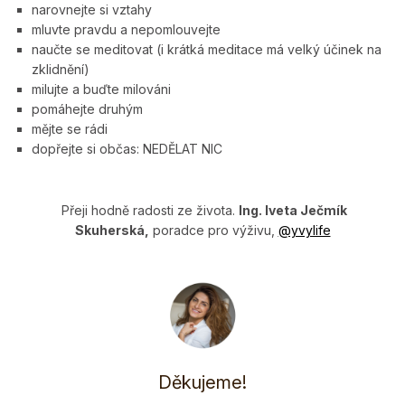
narovnejte si vztahy
mluvte pravdu a nepomlouvejte
naučte se meditovat (i krátká meditace má velký účinek na
zklidnění)
milujte a buďte milováni
pomáhejte druhým
mějte se rádi
dopřejte si občas: NEDĚLAT NIC
Pře­ji hodně radosti ze života.
Ing. Iveta Ječmík
Skuherská,
poradce pro výživu,
@y­vylife
Děkujeme!