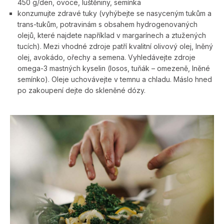
450 g/den, ovoce, luštěniny, semínka
konzumujte zdravé tuky (vyhýbejte se nasyceným tukům a
trans-tukům, potravinám s obsahem hydrogenovaných
olejů, které najdete například v margarínech a ztužených
tucích). Mezi vhodné zdroje patří kvalitní olivový olej, lněný
olej, avokádo, ořechy a semena. Vyhledávejte zdroje
omega-3 mastných kyselin (losos, tuňák – omezeně, lněné
semínko). Oleje uchovávejte v temnu a chladu. Máslo hned
po zakoupení dejte do skleněné dózy.