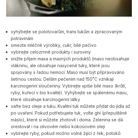
vyhýbejte se polotovarům, trans tukům a zpracovaným
potravinám
omezte mléčné výrobky, cukr, bílé pečivo
vybírejte celozrnné produkty i suroviny
snižte příjem masa a masných produktů (maso neobsahuje
vlákninu, ale obsahuje nasycené tuky, které jsou
spojovány s řadou nemocí. Maso musí být připravováno
šetrnou cestou. Delším pečením nad 150˚C vznikají
karcinogenní sloučeniny. Vybírejte spíše bílé maso (krůtí,
ryby, kuřecí v bio kvalitě). Vyhýbejte se spálenému masu,
které obsahuje karcinogenní látky
vařte bez oleje a tuku. Kvalitní tuk můžete přidat do jídla až
po uvaření. Pokud potřebujete tuk, volte ghí (přepuštěné
máslo), které si můžete zhotovit i doma. Zelenina se dá
orestovat i na olivovém nebo kokosovém oleji
vybírejte ryby, pokud možno volně žijící z řek, potoků