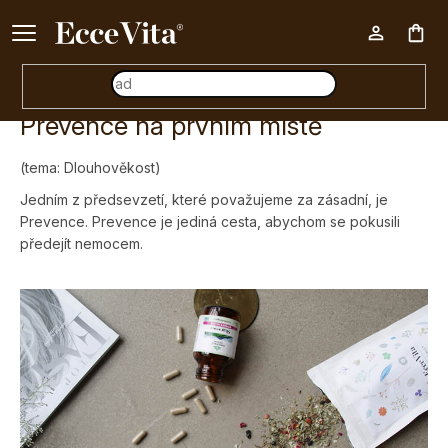
Ke každému nákupu nad 500 Kč dárek zdarma 📦
Nák
Prevence na prvním místě
koš
(tema: Dlouhověkost)
Jedním z předsevzetí, které považujeme za zásadní, je
Prevence. Prevence je jediná cesta, abychom se pokusili
předejít nemocem.