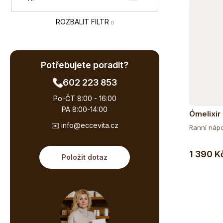
e
ů
l
ROZBALIT FILTR
Potřebujete poradit?
602 223 853
Po-ČT 8:00 - 16:00
PA 8:00-14:00
Ómelixir
✉️ info@eccevita.cz
Ranní nápoj
1 390 K
Položit dotaz