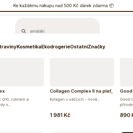
učujeme
Nejlevnější
Nejdražší
Nejprodávanější
nostní program
Ke každému nákupu nad 500 Kč dárek zdarma 📦
Eshop
733 738 836
P
Novinka
traviny
Kosmetika
Ekodrogerie
Ostatní
Značky
ex
Collagen Complex II na pleť,
Good 
vlasy a nehty a vitalitu s
s Q10, rutinem a
Kolagen v sáčcích - nová...
Good G
příchutí mango-maracuja
dy v...
přírodn
Do košíku
Do košíku
1 981 Kč
890 