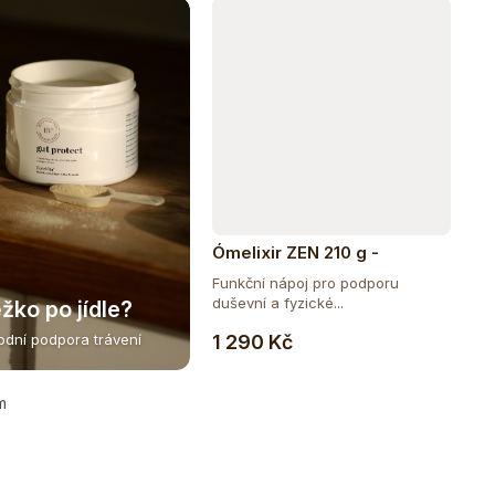
Ómelixir ZEN 210 g -
doplňující balení
Funkční nápoj pro podporu
duševní a fyzické...
žko po jídle?
Do košíku
1 290 Kč
rodní podpora trávení
m