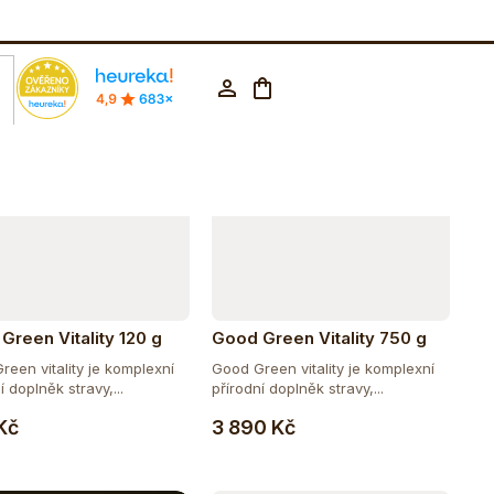
Abecedně
rodejna Praha
602 223 853
CZK ▼
Nákupní
Přihlášení
košík
Green Vitality 120 g
Good Green Vitality 750 g
reen vitality je komplexní
Good Green vitality je komplexní
í doplněk stravy,...
přírodní doplněk stravy,...
Do košíku
Do košíku
Kč
3 890 Kč