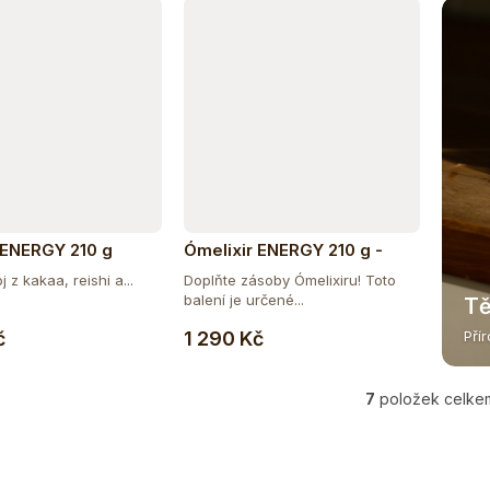
 ENERGY 210 g
Ómelixir ENERGY 210 g -
doplňující balení
 z kakaa, reishi a...
Doplňte zásoby Ómelixiru! Toto
balení je určené...
Tě
Do košíku
Do košíku
č
1 290 Kč
Pří
7
položek celke
O
v
l
á