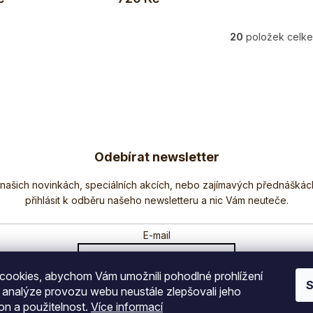
20
položek celk
O
v
l
á
d
a
c
í
Odebírat newsletter
p
r
Nezmeškejte žádné novinky či slevy!
v
k
y
E-mail
v
ý
p
ookies, abychom Vám umožnili pohodlné prohlížení
Vložením e-mailu souhlasíte s
podmínkami ochrany osobních údajů
S
i
 analýze provozu webu neustále zlepšovali jeho
s
on a použitelnost.
Více informací