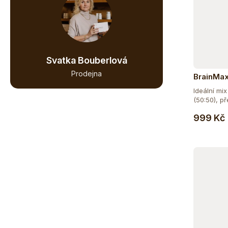
Svatka Bouberlová
Prodejna
BrainMax
nativní s
Ideální mix
1000 g - 
(50:50), př
999 Kč