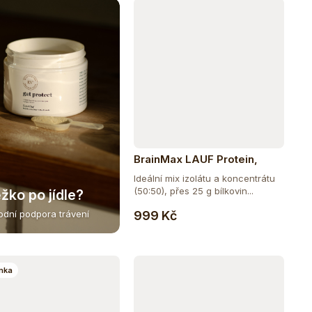
BrainMax LAUF Protein,
nativní syrovátkový protein,
Ideální mix izolátu a koncentrátu
1000 g - čokoláda
(50:50), přes 25 g bílkovin...
žko po jídle?
Do košíku
999 Kč
rodní podpora trávení
nka