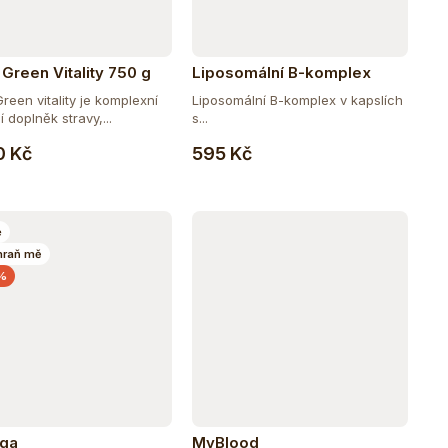
Green Vitality 750 g
Liposomální B-komplex
reen vitality je komplexní
Liposomální B-komplex v kapslích
í doplněk stravy,...
s...
Do košíku
Do košíku
0 Kč
595 Kč
e
hraň mě
 %
nga
MyBlood