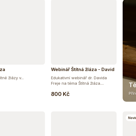
áza
Webinář Štítná žláza - David
Frej
tné žlázy v...
Edukativní webinář dr. Davida
Freje na téma Štítná žláza....
Tě
Do košíku
Do košíku
800 Kč
Pří
Novi