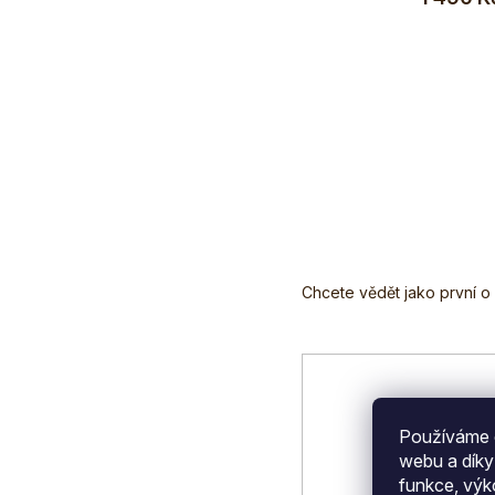
Z
á
p
a
t
í
Používáme c
webu a díky
funkce, výk