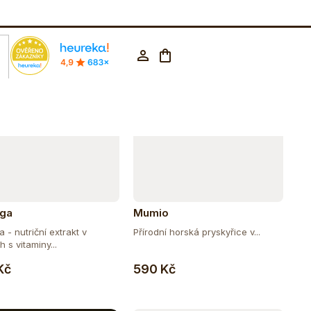
Abecedně
rodejna Praha
602 223 853
CZK ▼
Nákupní
Přihlášení
košík
nga
Mumio
 - nutriční extrakt v
Přírodní horská pryskyřice v...
h s vitaminy...
Do košíku
Do košíku
Kč
590 Kč