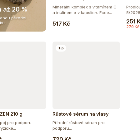
Minerální komplex s vitamínem C
Prodlo
a až 20 %
a inulinem a v kapslích. Ecce...
5/2028.
anou přírodní
Do košíku
251 
517 Kč
iku
279 Kč
Tip
 ZEN 210 g
Růstové sérum na vlasy
poj pro podporu
Přírodní růstové sérum pro
yzické...
podporu...
Do košíku
Do košíku
č
720 Kč