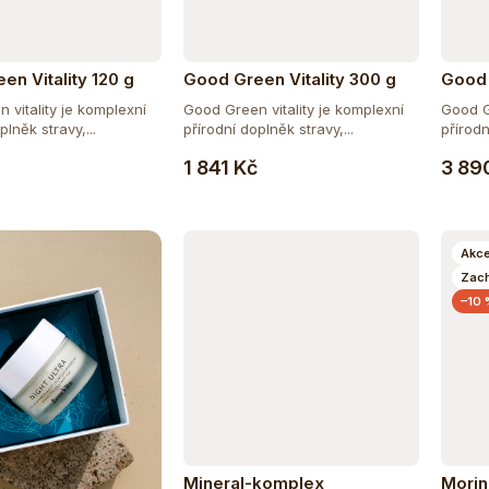
en Vitality 120 g
Good Green Vitality 300 g
Good 
 vitality je komplexní
Good Green vitality je komplexní
Good G
plněk stravy,...
přírodní doplněk stravy,...
přírodn
Do košíku
Do košíku
1 841 Kč
3 89
Akc
Zac
–10
Mineral-komplex
Mori