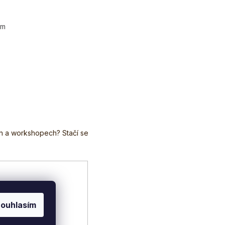
em
ouhlasím