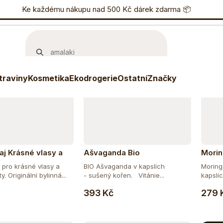
učujeme
Nejlevnější
Nejdražší
Nejprodávanější
nostní program
Ke každému nákupu nad 500 Kč dárek zdarma 📦
Eshop
733 738 836
P
traviny
Kosmetika
Ekodrogerie
Ostatní
Značky
aj Krásné vlasy a
Ašvaganda Bio
Mori
 pro krásné vlasy a
BIO Ašvaganda v kapslích
Moringa
. Originální bylinná...
- sušený kořen. Vitánie...
kapslíc
Do košíku
Do košíku
393 Kč
279 