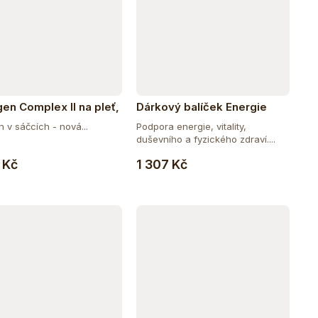
gen Complex II na pleť,
Dárkový balíček Energie
a nehty a vitalitu s
 v sáčcích - nová...
Podpora energie, vitality,
utí mango-maracuja
duševního a fyzického zdraví....
Do košíku
Do košíku
 Kč
1 307 Kč