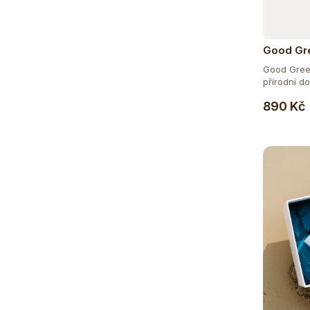
Good Gre
Good Green
přírodní do
890 Kč