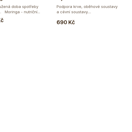
užená doba spotřeby
Podpora krve, oběhové soustavy
 Moringa - nutriční...
a cévní soustavy....
Do košíku
Do košíku
Kč
690 Kč