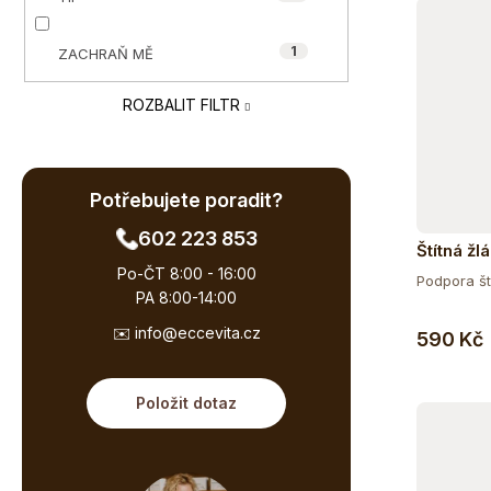
e
ů
l
1
ZACHRAŇ MĚ
ROZBALIT FILTR
Potřebujete poradit?
602 223 853
Štítná žl
Po-ČT 8:00 - 16:00
Podpora ští
PA 8:00-14:00
✉️ info@eccevita.cz
590 Kč
Položit dotaz