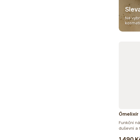
Slev
Na vybr
kosmet
Ómelixír
Funkční ná
duševní a f
1 490 K