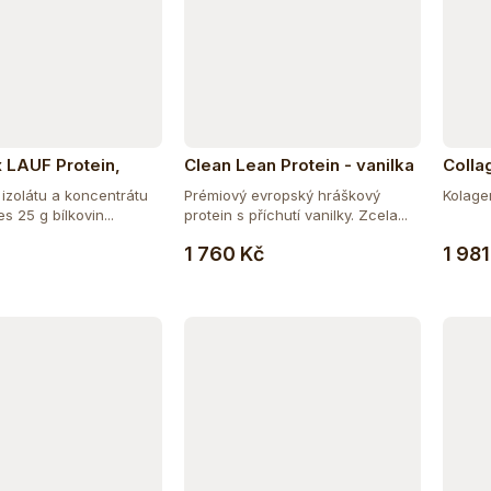
 LAUF Protein,
Clean Lean Protein - vanilka
Colla
yrovátkový protein,
1000 g
vlasy 
 izolátu a koncentrátu
Prémiový evropský hráškový
Kolagen
vanilka
přích
es 25 g bílkovin...
protein s příchutí vanilky. Zcela...
Do košíku
Do košíku
1 760 Kč
1 981