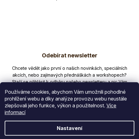
O
v
l
á
d
a
c
Z
í
p
Odebírat newsletter
á
r
p
Nezmeškejte žádné novinky či slevy!
v
k
a
y
t
v
Používáme cookies, abychom Vám umožnili pohodlné
ý
í
prohlížení webu a díky analýze provozu webu neustále
p
zlepšovali jeho funkce, výkon a použitelnost.
Více
E-mail
i
informací
s
u
Vložením e-mailu souhlasíte s
Nastavení
podmínkami ochrany osobních údajů