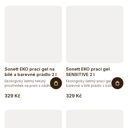
k
t
ů
Sonett EKO prací gel na
Sonett EKO prací gel
bílé a barevné prádlo 2 l
SENSITIVE 2 l
Ekologicky šetrný tekutý
Ekologicky šetrný prací gel na
prostředek na praní s nádhernou
barevné a bílé prádlo z bavlny,...
vůní...
329 Kč
329 Kč