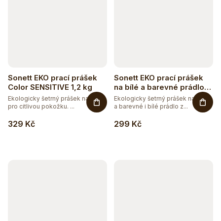
Sonett EKO prací prášek
Sonett EKO prací prášek
Color SENSITIVE 1,2 kg
na bílé a barevné prádlo
1,2 kg
Ekologicky šetrný prášek na praní
Ekologicky šetrný prášek na praní
pro citlivou pokožku. ...
a barevné i bílé prádlo z...
329 Kč
299 Kč
Těžko po jídle?
Přírodní podpora trávení