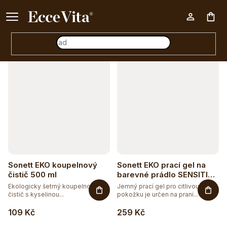
a
Ke každému nákupu nad 500 Kč dárek zdarma 📦
z
Otevřít filtr
Nák
e
n
V
í
koš
ý
p
p
r
i
o
s
d
p
u
r
Sonett EKO koupelnový
Sonett EKO prací gel na
k
o
čistič 500 ml
barevné prádlo SENSITIVE
1,5 l
t
Ekologicky šetrný koupelnový
Jemný prací gel pro citlivou
d
čistič s kyselinou...
pokožku je určen na praní...
ů
u
109 Kč
259 Kč