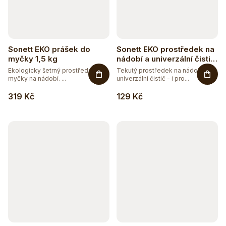
Sonett EKO prášek do
Sonett EKO prostředek na
myčky 1,5 kg
nádobí a univerzální čistič
SENSITIVE 500 ml
Ekologicky šetrný prostředek do
Tekutý prostředek na nádobí a
myčky na nádobí. ...
univerzální čistič - i pro...
319 Kč
129 Kč