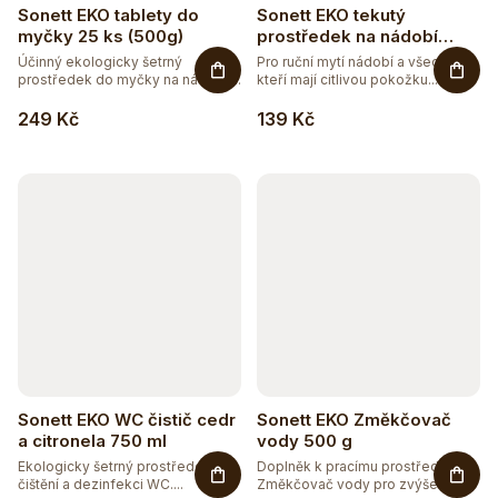
Sonett EKO tablety do
Sonett EKO tekutý
myčky 25 ks (500g)
prostředek na nádobí
SENSITIVE 1 l
Účinný ekologicky šetrný
Pro ruční mytí nádobí a všechny,
prostředek do myčky na nádobí....
kteří mají citlivou pokožku....
249 Kč
139 Kč
Sonett EKO WC čistič cedr
Sonett EKO Změkčovač
a citronela 750 ml
vody 500 g
Ekologicky šetrný prostředek na
Doplněk k pracímu prostředku.
čištění a dezinfekci WC....
Změkčovač vody pro zvýšení...