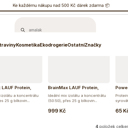
učujeme
Nejlevnější
Nejdražší
Nejprodávanější
nostní program
Ke každému nákupu nad 500 Kč dárek zdarma 📦
Eshop
733 738 836
P
traviny
Kosmetika
Ekodrogerie
Ostatní
Značky
 LAUF Protein,
BrainMax LAUF Protein,
Power
yrovátkový protein,
nativní syrovátkový protein,
50 g
 izolátu a koncentrátu
Ideální mix izolátu a koncentrátu
Protei
 čokoláda
1000 g - vanilka
es 25 g bílkovin...
(50:50), přes 25 g bílkovin...
syrová
Do košíku
Do košíku
kolagen
999 Kč
65 K
4
položek celke