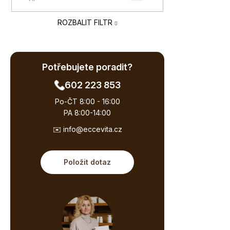
e
ů
l
ROZBALIT FILTR
Potřebujete poradit?
602 223 853
Po-ČT 8:00 - 16:00
PA 8:00-14:00
✉️ info@eccevita.cz
Položit dotaz