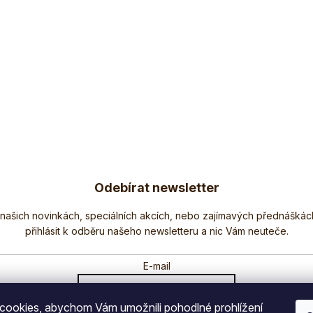
Odebírat newsletter
Nezmeškejte žádné novinky či slevy!
E-mail
ookies, abychom Vám umožnili pohodlné prohlížení
Vložením e-mailu souhlasíte s
podmínkami ochrany osobních údajů