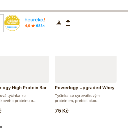
Abecedně
rodejna Praha
602 223 853
CZK ▼
Nákupní
Přihlášení
košík
logy High Protein Bar
Powerlogy Upgraded Whey
Protein Bar 50 g
nová tyčinka ze
Tyčinka se syrovátkovým
tkového proteinu a
proteinem, prebiotickou
Do košíku
Do košíku
u,...
vlákninou,...
č
75 Kč
m