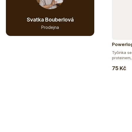
Svatka Bouberlová
Prodejna
Powerlo
Protein 
Tyčinka s
proteinem,
vlákninou,..
75 Kč
Z