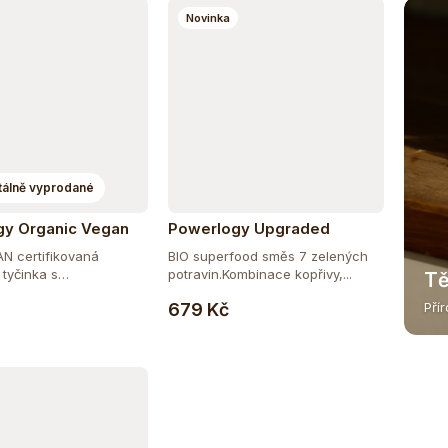
Novinka
álně vyprodané
gy Organic Vegan
Powerlogy Upgraded
Bar 50 g
Organic Greens 300g
N certifikovaná
BIO superfood směs 7 zelených
 tyčinka s
potravin.Kombinace kopřivy,...
Tě
Do košíku
u...
679 Kč
Pří