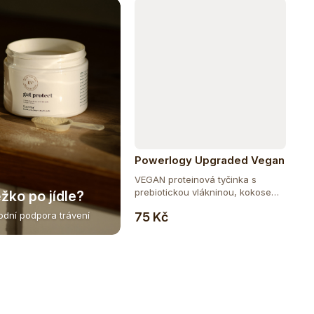
Powerlogy Upgraded Vegan
Protein Bar 50 g
VEGAN proteinová tyčinka s
prebiotickou vlákninou, kokosem
žko po jídle?
Do košíku
a...
75 Kč
rodní podpora trávení