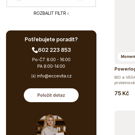
e
ů
l
ROZBALIT FILTR
Potřebujete poradit?
602 223 853
Moment
Po-ČT 8:00 - 16:00
PA 8:00-14:00
Powerlo
Protein 
✉️ info@eccevita.cz
BIO a VEGA
proteinová
prebioticko
75 Kč
Položit dotaz