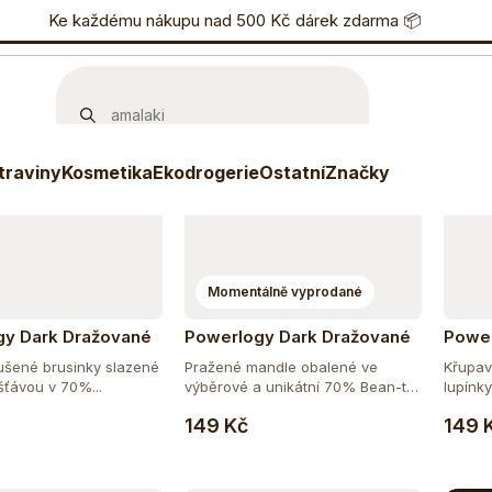
učujeme
Nejlevnější
Nejdražší
Nejprodávanější
nostní program
Ke každému nákupu nad 500 Kč dárek zdarma 📦
Eshop
733 738 836
P
traviny
Kosmetika
Ekodrogerie
Ostatní
Značky
Momentálně vyprodané
gy Dark Dražované
Powerlogy Dark Dražované
Power
Brusinky 100 g
Plody - Mandle 100 g
Plody
ušené brusinky slazené
Pražené mandle obalené ve
Křupav
šťávou v 70%...
výběrové a unikátní 70% Bean-to-
lupínky
Do košíku
Bar...
149 Kč
149 