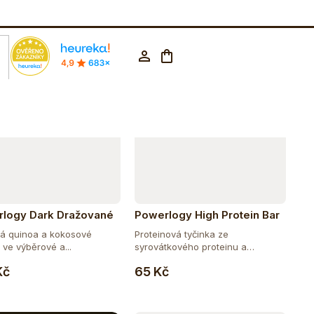
Abecedně
rodejna Praha
602 223 853
CZK ▼
Nákupní
Přihlášení
košík
logy Dark Dražované
Powerlogy High Protein Bar
 - Quinoa 100 g
50 g
á quinoa a kokosové
Proteinová tyčinka ze
 ve výběrové a...
syrovátkového proteinu a
Do košíku
Do košíku
kolagenu,...
Kč
65 Kč