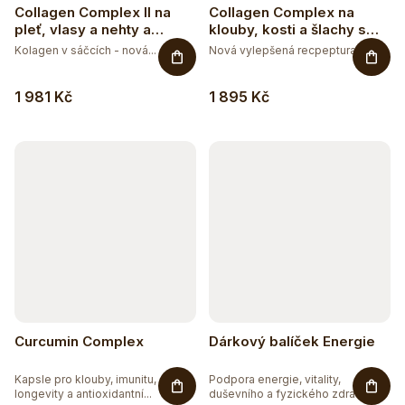
Collagen Complex II na
Collagen Complex na
pleť, vlasy a nehty a
klouby, kosti a šlachy s
vitalitu s příchutí mango-
příchutí mango-maracuja
Kolagen v sáčcích - nová...
Nová vylepšená recpeptura -...
maracuja
1 981 Kč
1 895 Kč
Curcumin Complex
Dárkový balíček Energie
Kapsle pro klouby, imunitu,
Podpora energie, vitality,
longevity a antioxidantní...
duševního a fyzického zdraví....