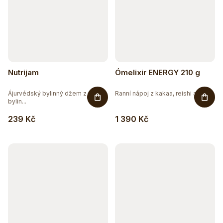
Nutrijam
Ómelixir ENERGY 210 g
Ájurvédský bylinný džem z 15
Ranní nápoj z kakaa, reishi a...
bylin...
239 Kč
1 390 Kč