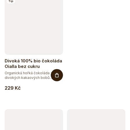
Tip
Divoká 100% bio čokoláda
Oialla bez cukru
Organická hořká čokoláda z
divokých kakaových bobů...
229 Kč
Sleva až 20 %
Na vybranou přírodní kosmetiku