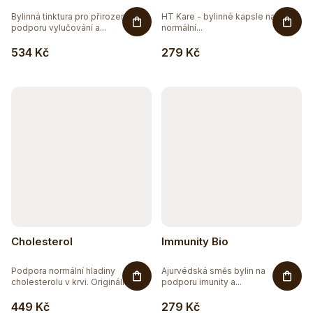
Bylinná tinktura pro přirozenou
HT Kare - bylinné kapsle na
podporu vylučování a...
normální...
534 Kč
279 Kč
Cholesterol
Immunity Bio
Podpora normální hladiny
Ajurvédská směs bylin na
cholesterolu v krvi. Originální a...
podporu imunity a...
449 Kč
279 Kč