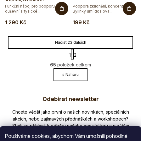
Funkční nápoj pro podporu
Podpora zklidnění, koncentrace.
duševní a fyzické...
Bylinky umí doslova...
1 290 Kč
199 Kč
Načíst 23 dalších
S
1
2
t
O
r
65
položek celkem
v
á
l
Nahoru
n
k
á
o
Z
d
v
a
Odebírat newsletter
á
á
c
n
p
í
í
Nezmeškejte žádné novinky či slevy!
p
a
r
t
v
Používáme cookies, abychom Vám umožnili pohodlné
k