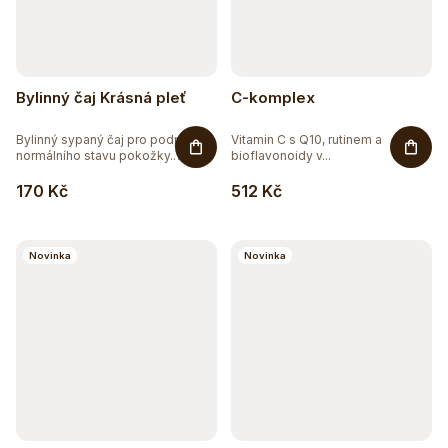
Bylinný čaj Krásná pleť
C-komplex
Bylinný sypaný čaj pro podporu
Vitamin C s Q10, rutinem a
normálního stavu pokožky.
bioflavonoidy v...
Směs...
170 Kč
512 Kč
Novinka
Novinka