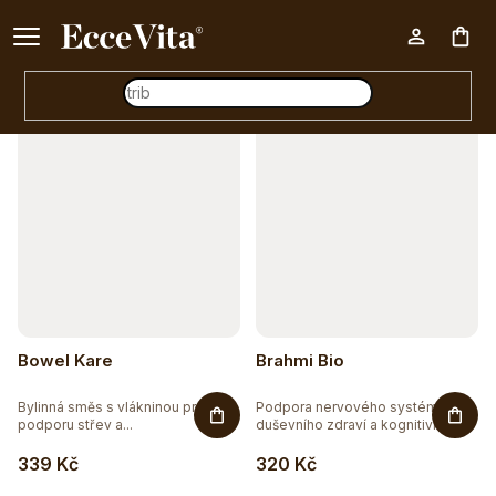
a
Ke každému nákupu nad 500 Kč dárek zdarma 📦
z
Otevřít filtr
Nák
e
n
V
í
koš
ý
p
p
r
i
o
s
d
p
u
r
Bowel Kare
Brahmi Bio
k
o
t
Bylinná směs s vlákninou pro
Podpora nervového systému,
d
podporu střev a...
duševního zdraví a kognitivních...
ů
u
339 Kč
320 Kč