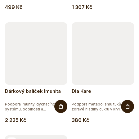
499 Kč
1 307 Kč
Dárkový balíček Imunita
Dia Kare
Podpora imunity, dýchacího
Podpora metabolismu tuků a
systému, odolnosti a...
zdravé hladiny cukru v krvi....
2 225 Kč
380 Kč