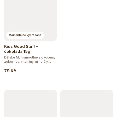
Momentálně vyprodané
Kids Good Stuff -
čokoláda 15g
Dětské Multismoothie s ovocem,
zeleninou, vitamíny, minerály,...
79 Kč
Hydratujte chytře 💦
Detox a podpora trávení