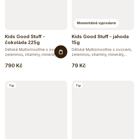
Momentálně vyprodané
Kids Good Stuff -
Kids Good Stuff - jahoda
čokoláda 225g
15g
Dětské Multismoothie s ovocem,
Dětské Multismoothie s ovocem,
zeleninou, vitamíny, minerály,...
zeleninou, vitamíny, minerály,...
790 Kč
79 Kč
Tip
Tip