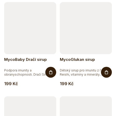
MycoBaby Dračí sirup
MycoGlukan sirup
Podpora imunity a
Dětský sirup pro imunitu z řas s
obranyschopnosti. Dračí Sirup
Reishi, vitaminy a minerály....
obsahuje...
199 Kč
199 Kč