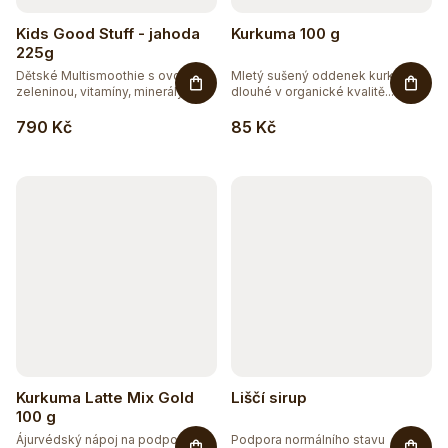
Kids Good Stuff - jahoda
Kurkuma 100 g
225g
Dětské Multismoothie s ovocem,
Mletý sušený oddenek kurkumy
zeleninou, vitamíny, minerály,...
dlouhé v organické kvalitě...
790 Kč
85 Kč
Kurkuma Latte Mix Gold
Liščí sirup
100 g
Ájurvédský nápoj na podporu
Podpora normálního stavu