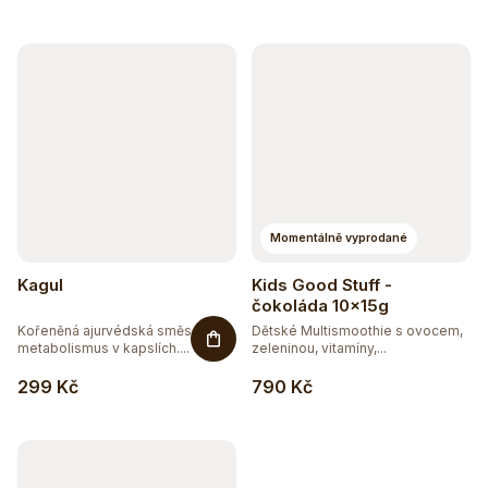
Momentálně vyprodané
Kagul
Kids Good Stuff -
čokoláda 10x15g
Kořeněná ajurvédská směs pro
Dětské Multismoothie s ovocem,
metabolismus v kapslích....
zeleninou, vitamíny,...
299 Kč
790 Kč