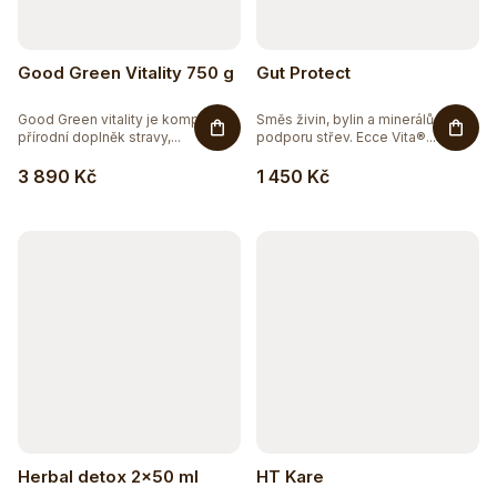
Good Green Vitality 750 g
Gut Protect
Good Green vitality je komplexní
Směs živin, bylin a minerálů pro
přírodní doplněk stravy,...
podporu střev. Ecce Vita®...
3 890 Kč
1 450 Kč
Herbal detox 2x50 ml
HT Kare