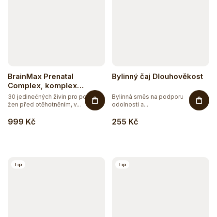
BrainMax Prenatal
Bylinný čaj Dlouhověkost
Complex, komplex
vitamínů pro těhotné ženy
30 jedinečných živin pro potřeby
Bylinná směs na podporu
žen před otěhotněním, v...
odolnosti a...
999 Kč
255 Kč
Těžko po jídle?
Přírodní podpora trávení
Tip
Tip