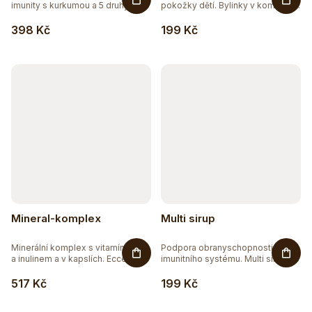
imunity s kurkumou a 5 druhy...
pokožky dětí. Bylinky v kombinaci
s...
398 Kč
199 Kč
Mineral-komplex
Multi sirup
Minerální komplex s vitamínem C
Podpora obranyschopnosti a
a inulinem a v kapslích. Ecce...
imunitního systému. Multi sirup
je...
517 Kč
199 Kč