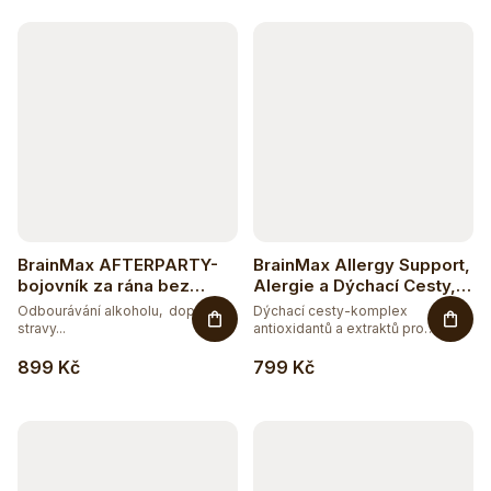
k
t
ů
BrainMax AFTERPARTY-
BrainMax Allergy Support,
bojovník za rána bez
Alergie a Dýchací Cesty,
těžkých kocovin - 80
90 rostlinných kapslí
Odbourávání alkoholu, doplněk
Dýchací cesty-komplex
vegan kapslí
stravy...
antioxidantů a extraktů pro
zdraví...
899 Kč
799 Kč