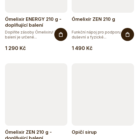
Ómelixir ENERGY 210 g -
Ómelixír ZEN 210 g
doplňující balení
Doplňte zásoby Ómelixiru! Toto
Funkční nápoj pro podporu
balení je určené...
duševní a fyzické...
1 290 Kč
1 490 Kč
Ómelixir ZEN 210 g -
Opičí sirup
doplňující balení