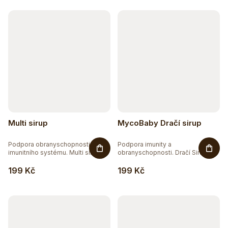
k
t
ů
Multi sirup
MycoBaby Dračí sirup
Podpora obranyschopnosti a
Podpora imunity a
imunitního systému. Multi sirup
obranyschopnosti. Dračí Sirup
je...
obsahuje...
199 Kč
199 Kč