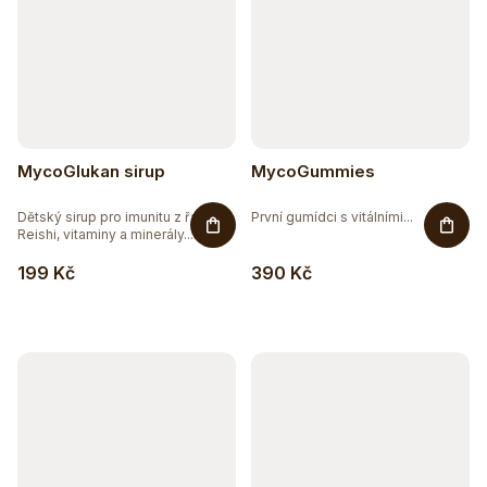
MycoGlukan sirup
MycoGummies
Dětský sirup pro imunitu z řas s
První gumídci s vitálními...
Reishi, vitaminy a minerály....
199 Kč
390 Kč
Těžko po jídle?
Přírodní podpora trávení