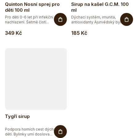
Quinton Nosní sprej pro
Sirup na kašel G.C.M. 100
děti 100 ml
ml
Pro děti 0-6 let při infekční rýmě a
Dýchací systém, imunita,
nachlazení. Šetrně čistí...
antioxidanty Ájurvédský bylinný...
349 Kč
185 Kč
Tygří sirup
Podpora horních cest dýchacích u
dětí. Bylinky umí doslova...