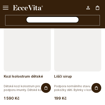
a
Ke každému nákupu nad 500 Kč dárek zdarma 📦
z
Otevřít filtr
Nák
e
n
V
í
koš
ý
p
p
r
i
o
s
d
p
u
r
Kozí kolostrum dětské
Liščí sirup
k
o
t
Dětské kozí kolostrum pro
Podpora normálního stavu
d
podporu imunity. Dětské kozí...
pokožky dětí. Bylinky v kombinaci
s...
ů
u
1 590 Kč
199 Kč