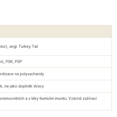
lor), angl. Turkey Tail
i), PSK, PSP
rdizace na polysacharidy
ek, ne jako doplněk stravy
 onemocněních a s léky tlumícími imunitu. Vzácně zažívací