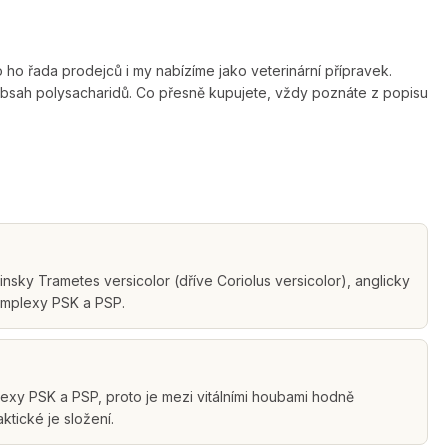
 ho řada prodejců i my nabízíme jako veterinární přípravek.
e obsah polysacharidů. Co přesně kupujete, vždy poznáte z popisu
sky Trametes versicolor (dříve Coriolus versicolor), anglicky
omplexy PSK a PSP.
exy PSK a PSP, proto je mezi vitálními houbami hodně
tické je složení.