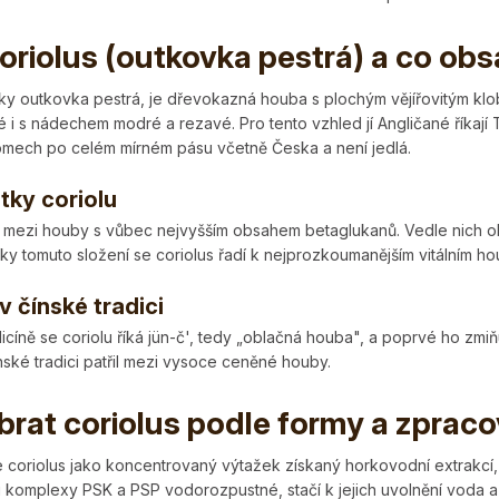
O
v
coriolus (outkovka pestrá) a co ob
l
á
sky outkovka pestrá, je dřevokazná houba s plochým vějířovitým kl
d
 i s nádechem modré a rezavé. Pro tento vzhled jí Angličané říkají
a
tromech po celém mírném pásu včetně Česka a není jedlá.
c
í
tky coriolu
p
r
ří mezi houby s vůbec nejvyšším obsahem betaglukanů. Vedle nich o
v
ky tomuto složení se coriolus řadí k nejprozkoumanějším vitálním ho
k
y
v čínské tradici
v
icíně se coriolu říká jün-č', tedy „oblačná houba", a poprvé ho zm
ý
nské tradici patřil mezi vysoce ceněné houby.
p
i
brat coriolus podle formy a zpraco
s
u
e coriolus jako koncentrovaný výtažek získaný horkovodní extrakcí
 komplexy PSK a PSP vodorozpustné, stačí k jejich uvolnění voda a 