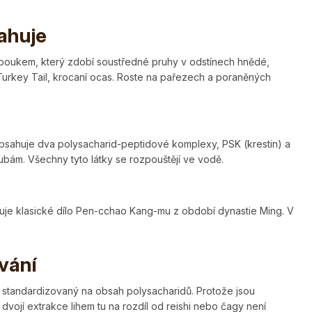
sahuje
oboukem, který zdobí soustředné pruhy v odstínech hnědé,
 Turkey Tail, krocaní ocas. Roste na pařezech a poraněných
bsahuje dva polysacharid-peptidové komplexy, PSK (krestin) a
ubám. Všechny tyto látky se rozpouštějí ve vodě.
iňuje klasické dílo Pen-cchao Kang-mu z období dynastie Ming. V
vání
, standardizovaný na obsah polysacharidů. Protože jsou
dvojí extrakce lihem tu na rozdíl od reishi nebo čagy není