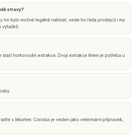
lněk stravy?
by ho bylo možné legálně nabízet, vede ho řada prodejců i my
h výtažků.
stačí horkovodní extrakce. Dvojí extrakce lihem je potřeba u
houby.
raďte s lékařem. Coriolus je veden jako veterinární přípravek,