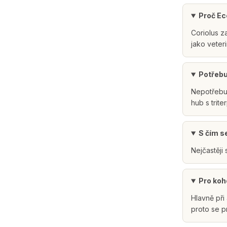
Proč Ecc
Coriolus z
jako veter
Potřebu
Nepotřebuj
hub s trite
S čím s
Nejčastěji 
Pro koh
Hlavně při
proto se pr