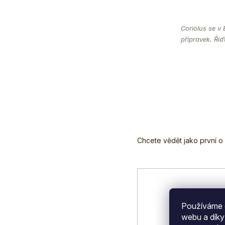
Coriolus se v 
přípravek. Řiď
Z
á
p
a
t
í
Používáme c
webu a díky