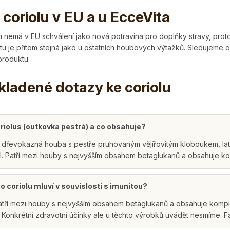
 coriolu v EU a u EcceVita
m nemá v EU schválení jako nová potravina pro doplňky stravy, proto
aktu je přitom stejná jako u ostatních houbových výtažků. Sledujem
produktu.
kladené dotazy ke coriolu
oriolus (outkovka pestrá) a co obsahuje?
e dřevokazná houba s pestře pruhovaným vějířovitým kloboukem, latin
l. Patří mezi houby s nejvyšším obsahem betaglukanů a obsahuje k
o coriolu mluví v souvislosti s imunitou?
atří mezi houby s nejvyšším obsahem betaglukanů a obsahuje kompl
Konkrétní zdravotní účinky ale u těchto výrobků uvádět nesmíme. Fak