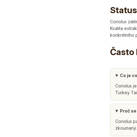
Status
Coriolus zatí
Kvalita extr
konkrétního 
Často 
Co je c
Coriolus j
Turkey Tai
Proč se 
Coriolus p
zkoumaný. 