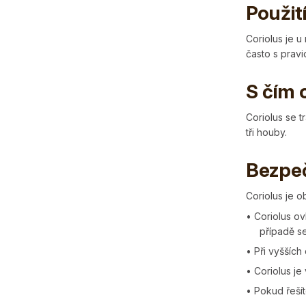
Použit
Coriolus je u
často s pravi
S čím 
Coriolus se t
tři houby.
Bezpeč
Coriolus je o
• Coriolus ov
případě s
• Při vyššíc
• Coriolus je
• Pokud řešít