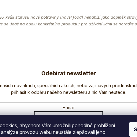
EU kvůli statusu nové potraviny (novel food) nenabízí jako doplněk stravy
te se údaji na obalu konkrétního produktu; pro užívání lidmi se poraďte 
Odebírat newsletter
Nezmeškejte žádné novinky či slevy!
E-mail
ookies, abychom Vám umožnili pohodlné prohlížení
Vložením e-mailu souhlasíte s
podmínkami ochrany osobních údajů
S
 analýze provozu webu neustále zlepšovali jeho