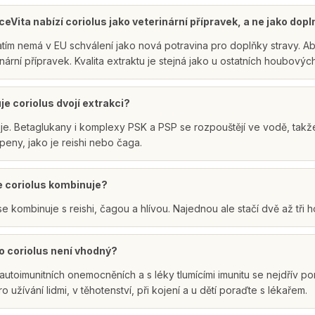
eVita nabízí coriolus jako veterinární přípravek, a ne jako dop
atím nemá v EU schválení jako nová potravina pro doplňky stravy. A
inární přípravek. Kvalita extraktu je stejná jako u ostatních houbovýc
je coriolus dvojí extrakci?
e. Betaglukany i komplexy PSK a PSP se rozpouštějí ve vodě, takže 
rpeny, jako je reishi nebo čaga.
e coriolus kombinuje?
se kombinuje s reishi, čagou a hlívou. Najednou ale stačí dvě až tři 
o coriolus není vhodný?
 autoimunitních onemocněních a s léky tlumícími imunitu se nejdřív po
o užívání lidmi, v těhotenství, při kojení a u dětí poraďte s lékařem.