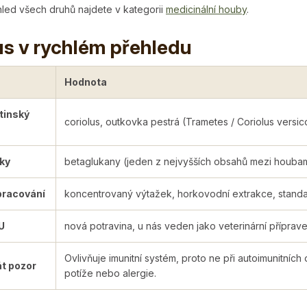
hled všech druhů najdete v kategorii
medicinální houby
.
us v rychlém přehledu
Hodnota
atinský
coriolus, outkovka pestrá (Trametes / Coriolus versico
tky
betaglukany (jeden z nejvyšších obsahů mezi houbam
pracování
koncentrovaný výtažek, horkovodní extrakce, standa
U
nová potravina, u nás veden jako veterinární příprav
Ovlivňuje imunitní systém, proto ne při autoimunitních
át pozor
potíže nebo alergie.