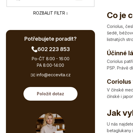
e
ů
l
Co je 
ROZBALIT FILTR
Coriolus, če
šedé, béžové
Potřebujete poradit?
listnatých s
602 223 853
Účinné lá
Po-ČT 8:00 - 16:00
Coriolus pat
PA 8:00-14:00
PSP. Právě dí
✉️ info@eccevita.cz
Coriolus 
V čínské med
Položit dotaz
čínské i japo
Jak vy
U nás najdet
betaglukany i