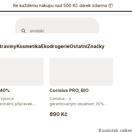
učujeme
Nejlevnější
Nejdražší
Nejprodávanější
nostní program
Ke každému nákupu nad 500 Kč dárek zdarma 📦
Eshop
733 738 836
P
traviny
Kosmetika
Ekodrogerie
Ostatní
Značky
 40%
Coriolus PRO, BIO
í, vysoce
Coriolus - s
erinární přípravek....
garantovaným obsahem 35%
Do košíku
Do košíku
beta 1,3/1,6...
890 Kč
2
položek celke