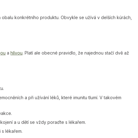
na obalu konkrétního produktu. Obvykle se užívá v delších kúrách,
gou
a
hlívou
. Platí ale obecné pravidlo, že najednou stačí dvě až
u.
emocněních a při užívání léků, které imunitu tlumí. V takovém
eakce.
i kojení a u dětí se vždy poraďte s lékařem.
i s lékařem.