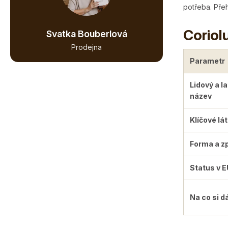
potřeba. Pře
Coriol
Svatka Bouberlová
Prodejna
Parametr
Lidový a l
název
Klíčové lá
Forma a z
Status v E
Na co si d