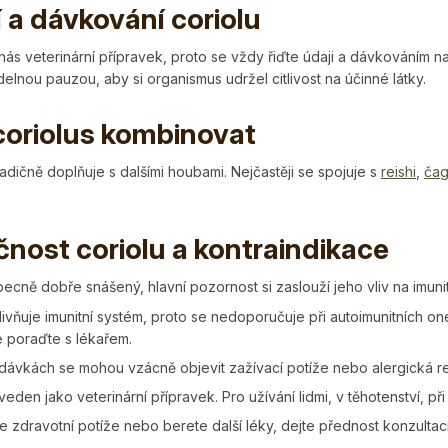
í a dávkování coriolu
 nás veterinární přípravek, proto se vždy řiďte údaji a dávkováním 
delnou pauzou, aby si organismus udržel citlivost na účinné látky.
coriolus kombinovat
radičně doplňuje s dalšími houbami. Nejčastěji se spojuje s
reishi
,
ča
nost coriolu a kontraindikace
becně dobře snášený, hlavní pozornost si zaslouží jeho vliv na imunit
livňuje imunitní systém, proto se nedoporučuje při autoimunitních on
e poraďte s lékařem.
h dávkách se mohou vzácně objevit zažívací potíže nebo alergická r
 veden jako veterinární přípravek. Pro užívání lidmi, v těhotenství, př
e zdravotní potíže nebo berete další léky, dejte přednost konzultac