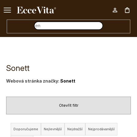
Ke každému nákupu nad 500 Kč dárek zdarma 📦
Nák
koš
Sonett
Webová stránka značky:
Sonett
Otevřít filtr
Ř
Doporučujeme
Nejlevnější
Nejdražší
Nejprodávanější