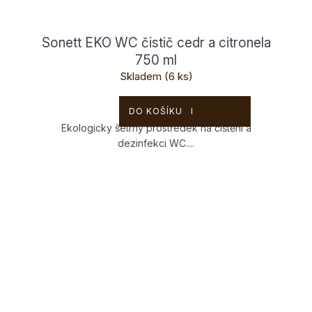
Sonett EKO WC čistič cedr a citronela
750 ml
Skladem
(6 ks)
129 Kč
DO KOŠÍKU
Ekologicky šetrný prostředek na čištění a
dezinfekci WC....