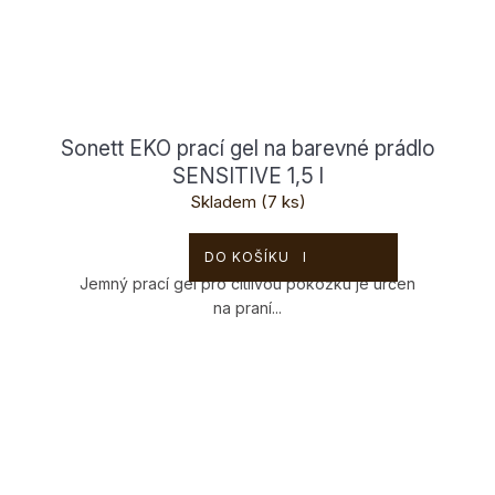
Sonett EKO prací gel na barevné prádlo
SENSITIVE 1,5 l
Skladem
(7 ks)
259 Kč
DO KOŠÍKU
Jemný prací gel pro citlivou pokožku je určen
na praní...