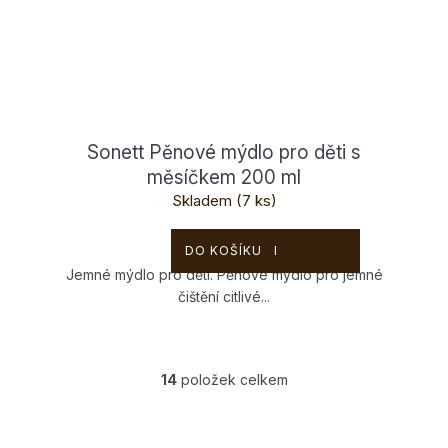
Sonett Pěnové mýdlo pro děti s
měsíčkem 200 ml
Skladem
(7 ks)
109 Kč
DO KOŠÍKU
Jemné mýdlo pro děti. Pěnové mýdlo pro jemné
čištění citlivé...
14
položek celkem
O
v
l