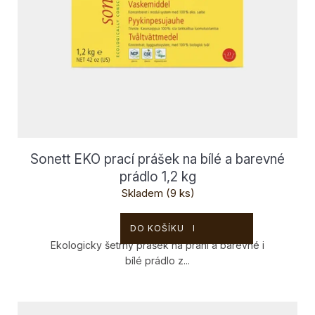
Sonett EKO prací prášek na bílé a barevné
prádlo 1,2 kg
Skladem
(9 ks)
299 Kč
DO KOŠÍKU
Ekologicky šetrný prášek na praní a barevné i
bílé prádlo z...