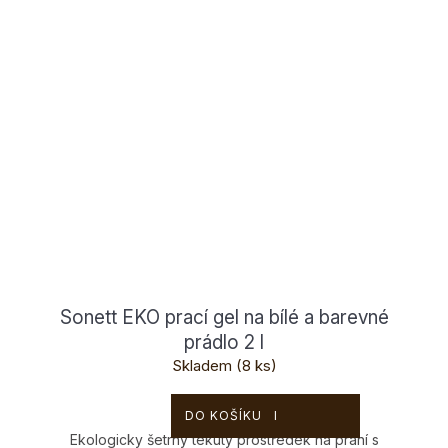
Sonett EKO prací gel na bílé a barevné
prádlo 2 l
Skladem
(8 ks)
329 Kč
DO KOŠÍKU
Ekologicky šetrný tekutý prostředek na praní s