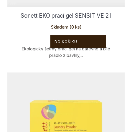
ů
Sonett EKO prací gel SENSITIVE 2 l
Skladem
(8 ks)
329 Kč
DO KOŠÍKU
Ekologicky šetrný prací gel na barevné a bílé
prádlo z bavlny,...