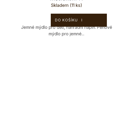
Skladem
(11 ks)
279 Kč
DO KOŠÍKU
Jemné mýdlo pro děti, náhradní náplň. Pěnové
mýdlo pro jemné...