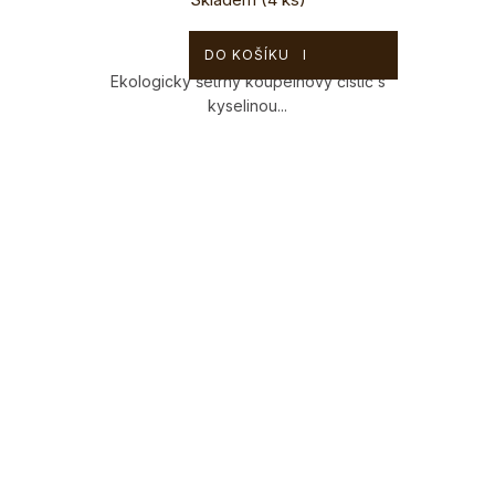
109 Kč
DO KOŠÍKU
Ekologicky šetrný koupelnový čistič s
kyselinou...