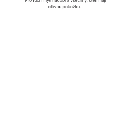
Pro ruční mytí nádobí a všechny, kteří mají
citlivou pokožku....