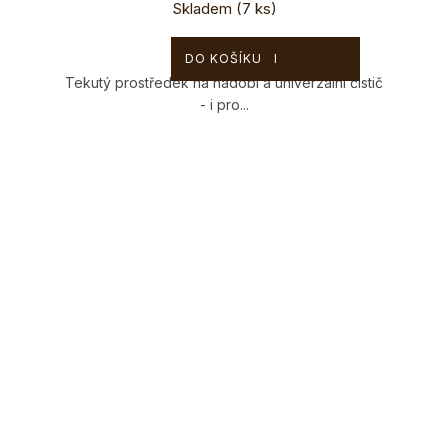
Skladem
(7 ks)
129 Kč
DO KOŠÍKU
Tekutý prostředek na nádobí a univerzální čistič
- i pro...