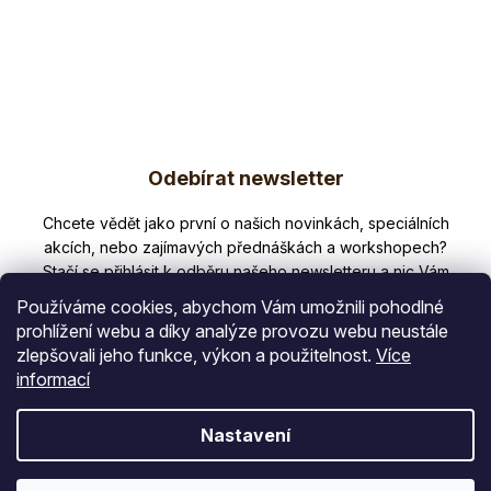
á
d
a
c
í
p
Z
r
v
Odebírat newsletter
á
k
p
y
Nezmeškejte žádné novinky či slevy!
v
a
ý
t
p
Používáme cookies, abychom Vám umožnili pohodlné
i
í
prohlížení webu a díky analýze provozu webu neustále
s
zlepšovali jeho funkce, výkon a použitelnost.
Více
E-mail
u
informací
Vložením e-mailu souhlasíte s
Nastavení
podmínkami ochrany osobních údajů