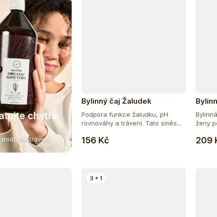
Bylinný čaj Žaludek
Bylin
atujte chytře
Podpora funkce žaludku, pH
Bylinn
rovnováhy a trávení. Tato směs...
ženy po
Do košíku
156 Kč
209 
 podpora trávení
3 + 1