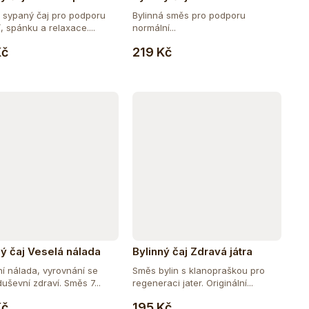
ý sypaný čaj pro podporu
Bylinná směs pro podporu
, spánku a relaxace....
normální...
Do košíku
Do košíku
Kč
219 Kč
ný čaj Veselá nálada
Bylinný čaj Zdravá játra
ní nálada, vyrovnání se
Směs bylin s klanopraškou pro
duševní zdraví. Směs 7...
regeneraci jater. Originální...
Do košíku
Do košíku
Kč
195 Kč