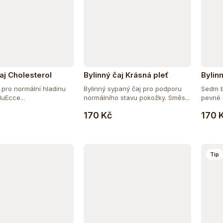
aj Cholesterol
Bylinný čaj Krásná pleť
Bylin
nehty
 pro normální hladinu
Bylinný sypaný čaj pro podporu
Sedm b
luEcce...
normálního stavu pokožky. Směs...
pevné n
Do košíku
Do košíku
170 Kč
170 
Tip