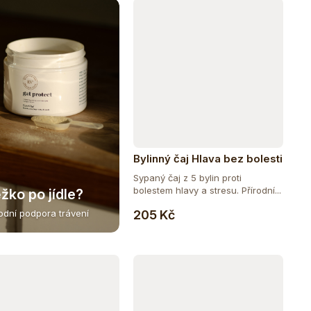
Bylinný čaj Hlava bez bolesti
Sypaný čaj z 5 bylin proti
bolestem hlavy a stresu. Přírodní...
žko po jídle?
Do košíku
205 Kč
rodní podpora trávení