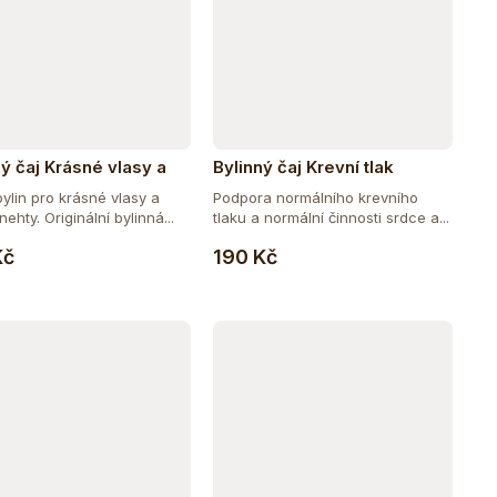
ný čaj Krásné vlasy a
Bylinný čaj Krevní tlak
ylin pro krásné vlasy a
Podpora normálního krevního
ehty. Originální bylinná...
tlaku a normální činnosti srdce a...
Do košíku
Do košíku
Kč
190 Kč