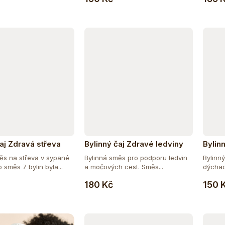
čaj Zdravá střeva
Bylinný čaj Zdravé ledviny
Bylin
ěs na střeva v sypané
Bylinná směs pro podporu ledvin
Bylinn
 směs 7 bylin byla...
a močových cest. Směs...
dýchac
Do košíku
Do košíku
směs...
180 Kč
150 