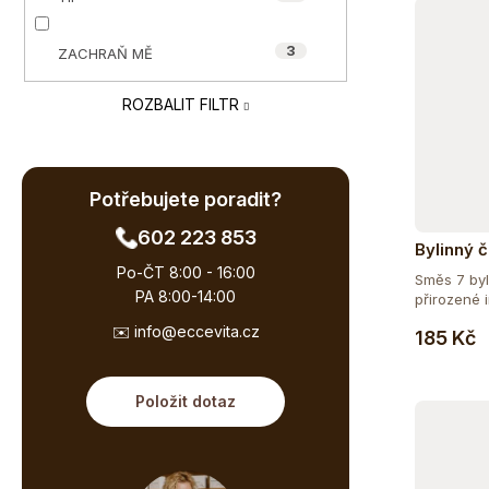
e
ů
l
3
ZACHRAŇ MĚ
ROZBALIT FILTR
Potřebujete poradit?
602 223 853
Bylinný č
Po-ČT 8:00 - 16:00
Směs 7 byl
PA 8:00-14:00
přirozené 
Bylinný...
✉️ info@eccevita.cz
185 Kč
Položit dotaz