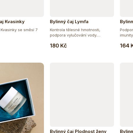
aj Kvasinky
Bylinný čaj Lymfa
Bylin
j Kvasinky se směsí 7
Kontrola tělesné hmotnosti,
Podpor
podpora vylučování vody.
imunity
Do košíku
Do košíku
Bylinná...
180 Kč
164 
Bylinný čaj Plodnost ženy
Bylin