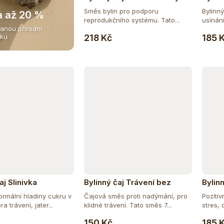
Směs bylin pro podporu
Bylinn
a až 20 %
reprodukčního systému. Tato...
usínání
anou přírodní
Do košíku
218 Kč
185 
iku
aj Slinivka
Bylinný čaj Trávení bez
Bylin
nadýmání
rmální hladiny cukru v
Čajová směs proti nadýmání, pro
Pozitiv
a trávení, jater...
klidné trávení. Tato směs 7...
stres, 
Do košíku
Do košíku
150 Kč
185 