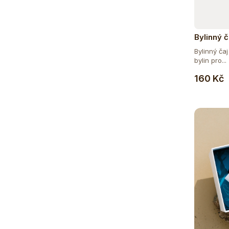
Bylinný č
Bylinný ča
bylin pro...
160 Kč