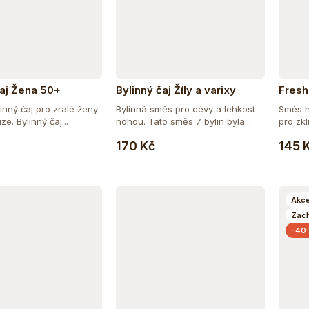
čaj Žena 50+
Bylinný čaj Žíly a varixy
Fresh
sáčk
inný čaj pro zralé ženy
Bylinná směs pro cévy a lehkost
Směs h
e. Bylinný čaj...
nohou. Tato směs 7 bylin byla...
pro zkl
Do košíku
Do košíku
170 Kč
145 
Akc
Zac
–40