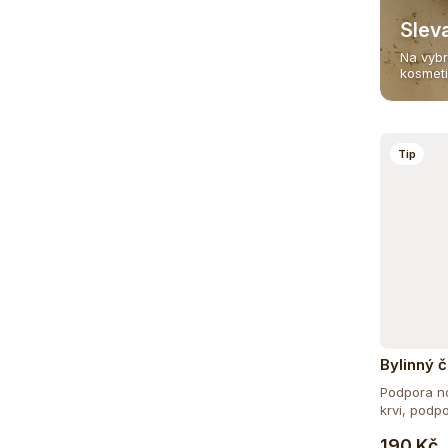
Slev
Na vybr
kosmet
Tip
Bylinný č
Podpora no
krvi, podpor
190 Kč