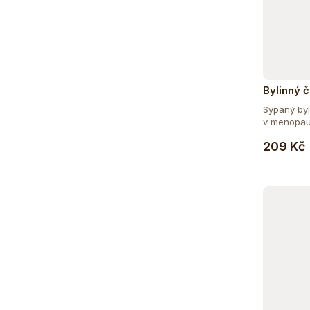
Bylinný 
Sypaný byl
v menopauz
209 Kč