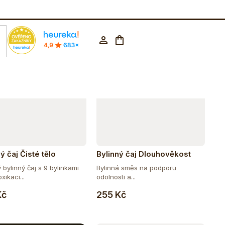
Abecedně
rodejna Praha
602 223 853
CZK ▼
Nákupní
Přihlášení
košík
ý čaj Čisté tělo
Bylinný čaj Dlouhověkost
bylinný čaj s 9 bylinkami
Bylinná směs na podporu
xikaci...
odolnosti a...
Do košíku
Do košíku
Kč
255 Kč