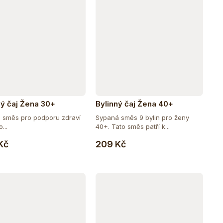
ný čaj Žena 30+
Bylinný čaj Žena 40+
á směs pro podporu zdraví
Sypaná směs 9 bylin pro ženy
...
40+. Tato směs patří k...
Do košíku
Do košíku
Kč
209 Kč