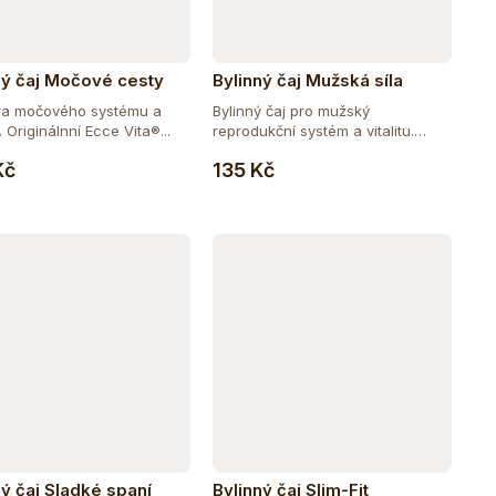
ný čaj Močové cesty
Bylinný čaj Mužská síla
a močového systému a
Bylinný čaj pro mužský
. Originálnní Ecce Vita®...
reprodukční systém a vitalitu.
Do košíku
Do košíku
Bylinný...
Kč
135 Kč
ný čaj Sladké spaní
Bylinný čaj Slim-Fit