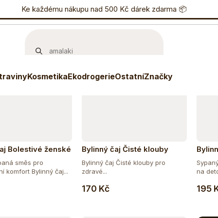
učujeme
Nejlevnější
Nejdražší
Nejprodávanější
nostní program
Ke každému nákupu nad 500 Kč dárek zdarma 📦
Eshop
733 738 836
P
traviny
Kosmetika
Ekodrogerie
Ostatní
Značky
čaj Bolestivé ženské
Bylinný čaj Čisté klouby
Bylinn
ypaná směs pro
Bylinný čaj Čisté klouby pro
Sypaný 
 komfort Bylinný čaj...
zdravé...
na deto
Do košíku
Do košíku
170 Kč
195 