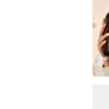
Hydr
💦
Detox a