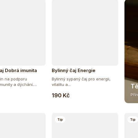
aj Dobrá imunita
Bylinný čaj Energie
in na podporu
Bylinný sypaný čaj pro energii,
imunity a dýchání.
vitalitu a...
Tě
Do košíku
Do košíku
190 Kč
Pří
Tip
Tip