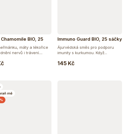
 Chamomile BIO, 25
Immuno Guard BIO, 25 sáčky
y
eřmánku, máty a lékořice
Ájurvédská směs pro podporu
idnění nervů i trávení....
imunity s kurkumou. Když...
Do košíku
Do košíku
Kč
145 Kč
e
hraň mě
 %