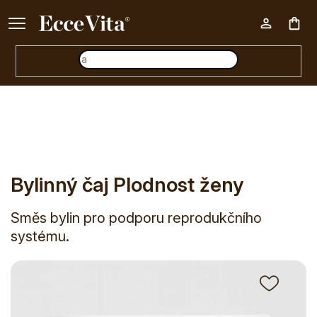
Ke každému nákupu nad 500 Kč dárek zdarma 📦
Nák
E-shop
Tělo
Reprodukční systém
Plodnost
Bylinný č
koš
Bylinný čaj Plodnost ženy
Směs bylin pro podporu reprodukčního
systému.