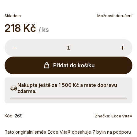
Skladem
Možnosti doručení
218 Kč
Měrná
/ ks
cena:
−
+
Přidat do košíku
Nakupte ještě za 1 500 Kč a máte dopravu
zdarma.
Kód:
269
Značka:
Ecce Vita®
Tato originální směs Ecce Vita® obsahuje 7 bylin na podporu