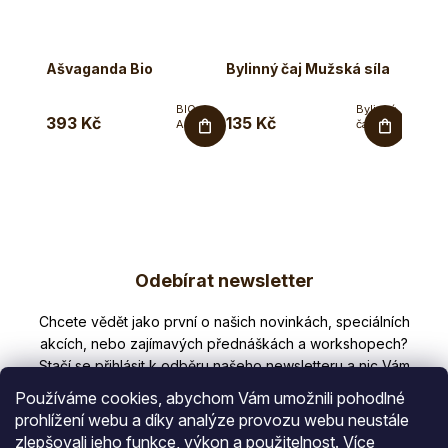
Ašvaganda Bio
Bylinný čaj Mužská síla
Tulsi 
BIO
Bylinný
393 Kč
135 Kč
279 
Ašvaganda
čaj pro
v
mužský
kapslích
reprodukční
- sušený
systém a
kořen.
vitalitu.
Vitánie...
Bylinný...
Z
Odebírat newsletter
á
p
Nezmeškejte žádné novinky či slevy!
a
t
Používáme cookies, abychom Vám umožnili pohodlné
í
prohlížení webu a díky analýze provozu webu neustále
zlepšovali jeho funkce, výkon a použitelnost.
Více