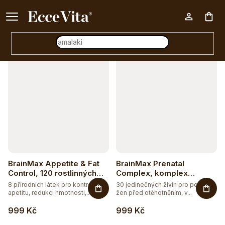
a
Ke každému nákupu nad 500 Kč dárek zdarma 📦
z
Otevřít filtr
Nák
e
n
V
í
koš
ý
p
p
r
i
o
s
d
p
u
r
BrainMax Appetite & Fat
BrainMax Prenatal
k
o
Control, 120 rostlinných
Complex, komplex
kapslí
vitamínů pro těhotné ženy
t
8 přírodních látek pro kontrolu
30 jedinečných živin pro potřeby
d
apetitu, redukci hmotnosti,...
žen před otěhotněním, v...
ů
u
999 Kč
999 Kč