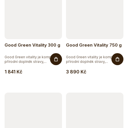
Good Green Vitality 300 g
Good Green Vitality 750 g
Good Green vitality je komplexní
Good Green vitality je komplexní
přírodní doplněk stravy,...
přírodní doplněk stravy,...
1 841 Kč
3 890 Kč
Těžko po jídle?
Přírodní podpora trávení