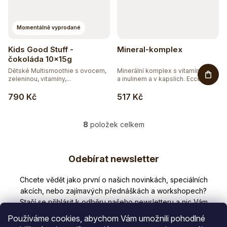
Momentálně vyprodané
Kids Good Stuff -
Mineral-komplex
čokoláda 10x15g
Dětské Multismoothie s ovocem,
Minerální komplex s vitamínem C
zeleninou, vitamíny,...
a inulinem a v kapslích. Ecce...
790 Kč
517 Kč
8
položek celkem
O
v
Z
l
Odebírat newsletter
á
á
d
p
Nezmeškejte žádné novinky či slevy!
a
a
c
í
t
p
Používáme cookies, abychom Vám umožnili pohodlné