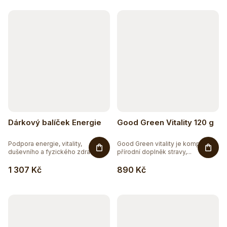
k
t
ů
Dárkový balíček Energie
Good Green Vitality 120 g
Podpora energie, vitality,
Good Green vitality je komplexní
duševního a fyzického zdraví....
přírodní doplněk stravy,...
1 307 Kč
890 Kč