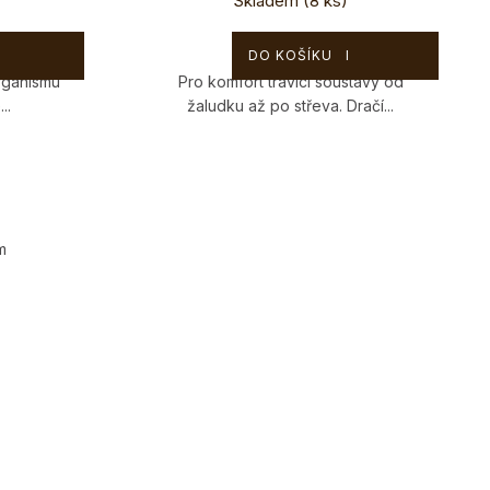
Skladem
(8 ks)
225 Kč
DO KOŠÍKU
rganismu
Pro komfort trávicí soustavy od
..
žaludku až po střeva. Dračí...
m