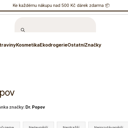
nostní program
Ke každému nákupu nad 500 Kč dárek zdarma 📦
Eshop
733 738 836
P
traviny
Kosmetika
Ekodrogerie
Ostatní
Značky
opov
ánka značky:
Dr. Popov
učujeme
Nejlevnější
Nejdražší
Nejprodávanější