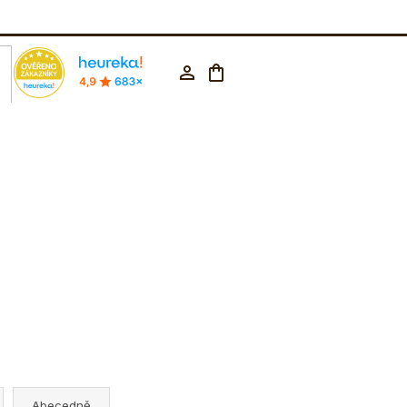
rodejna Praha
602 223 853
CZK ▼
Nákupní
Přihlášení
košík
Abecedně