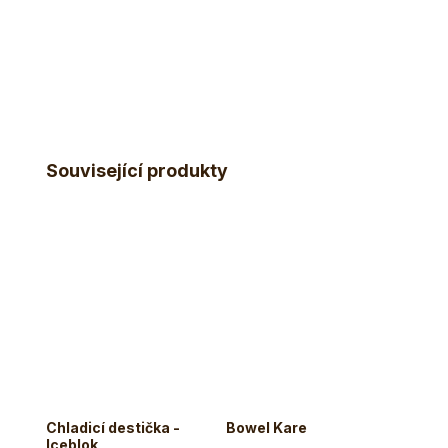
Související produkty
Chladicí destička -
Bowel Kare
Tráve
Iceblok