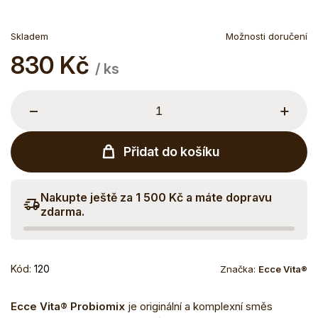
Skladem
Možnosti doručení
830 Kč
Měrná
/ ks
cena:
−
+
Přidat do košíku
Nakupte ještě za 1 500 Kč a máte dopravu
zdarma.
Kód:
120
Značka:
Ecce Vita®
Ecce Vita® Probiomix
je originální a komplexní směs