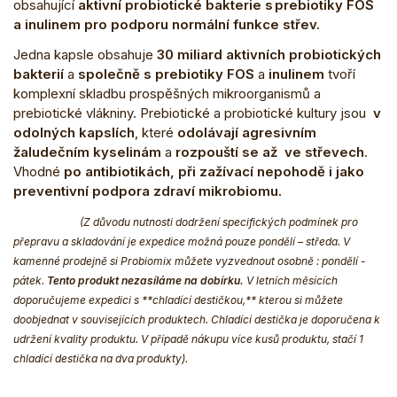
obsahující
aktivní probiotické bakterie s prebiotiky FOS
a inulinem pro podporu normální funkce střev.
Jedna kapsle obsahuje
30 miliard aktivních probiotických
bakterií
a
společně s prebiotiky FOS
a
inulinem
tvoří
komplexní skladbu prospěšných mikroorganismů a
prebiotické vlákniny. Prebiotické a probiotické kultury jsou
v
odolných kapslích
, které
odolávají agresivním
žaludečním kyselinám
a
rozpouští se až ve střevech
.
Vhodné
po antibiotikách, při zažívací nepohodě i jako
preventivní podpora zdraví mikrobiomu.
(Z důvodu nutnosti dodržení specifických podmínek pro
přepravu a skladování je expedice možná pouze pondělí – středa. V
kamenné prodejně si Probiomix můžete vyzvednout osobně : pondělí -
pátek.
Tento produkt nezasíláme na dobírku.
V letních měsících
doporučujeme expedici s **chladící destičkou,** kterou si můžete
doobjednat v souvisejících produktech. Chladící destička je doporučena k
udržení kvality produktu. V případě nákupu více kusů produktu, stačí 1
chladící destička na dva produkty).