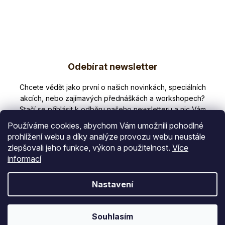
minerálů
Komplexní...
pro
podporu
střev.
Ecce
Vita®...
Z
Odebírat newsletter
á
p
Nezmeškejte žádné novinky či slevy!
a
t
Používáme cookies, abychom Vám umožnili pohodlné
í
prohlížení webu a díky analýze provozu webu neustále
zlepšovali jeho funkce, výkon a použitelnost.
Více
E-mail
informací
Vložením e-mailu souhlasíte s
Nastavení
podmínkami ochrany osobních údajů
PŘIHLÁSIT SE
Souhlasím