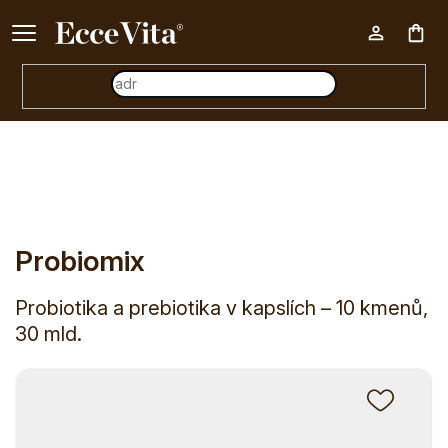
Ke každému nákupu nad 500 Kč dárek zdarma 📦
Nák
E-shop
Doplňky stravy
Speciální doplňky stravy
Probio
koš
Probiomix
Probiotika a prebiotika v kapslích – 10 kmenů,
30 mld.