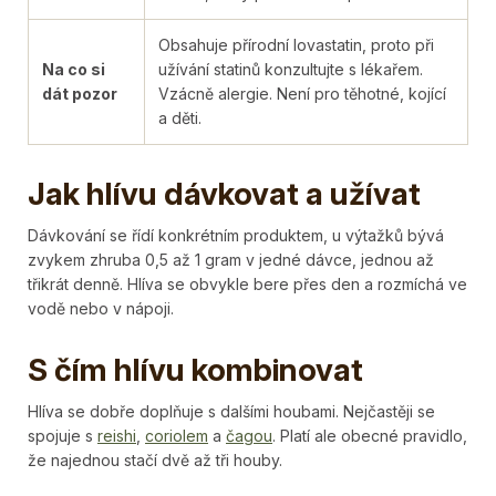
Obsahuje přírodní lovastatin, proto při
Na co si
užívání statinů konzultujte s lékařem.
dát pozor
Vzácně alergie. Není pro těhotné, kojící
a děti.
Jak hlívu dávkovat a užívat
Dávkování se řídí konkrétním produktem, u výtažků bývá
zvykem zhruba 0,5 až 1 gram v jedné dávce, jednou až
třikrát denně. Hlíva se obvykle bere přes den a rozmíchá ve
vodě nebo v nápoji.
S čím hlívu kombinovat
Hlíva se dobře doplňuje s dalšími houbami. Nejčastěji se
spojuje s
reishi
,
coriolem
a
čagou
. Platí ale obecné pravidlo,
že najednou stačí dvě až tři houby.