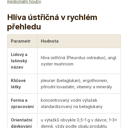
medicinální houby
.
Hlíva ústřičná v rychlém
přehledu
Parametr
Hodnota
Lidový a
hlíva ústřičná (Pleurotus ostreatus), angl.
latinský
oyster mushroom
název
Klíčové
pleuran (betaglukan), ergothionein,
látky
přírodní lovastatin, vitaminy a minerály
Forma a
koncentrovaný vodní výtažek
zpracování
standardizovaný na betaglukany
Orientační
u výtažků obvykle 0,5–1 g v dávce, 1–3×
dávkování
denně, vždy podle obalu produktu