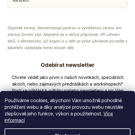
lékařem.
Doplněk stravy. Nenahrazuje pestrou a vyváženou stravu ani
zdravý životní styl. Nejedná se o léčivý přípravek. Při užívání
léků, v těhotenství, při kojení a u dětí se před užíváním poraďte s
lékařem. Ukládejte mimo dosah dětí.
Z
Odebírat newsletter
á
p
Nezmeškejte žádné novinky či slevy!
a
t
Používáme cookies, abychom Vám umožnili pohodlné
í
prohlížení webu a díky analýze provozu webu neustále
zlepšovali jeho funkce, výkon a použitelnost.
Více
E-mail
informací
Vložením e-mailu souhlasíte s