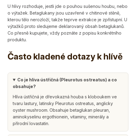
U hlívy rozhoduje, jestli jde o pouhou sušenou houbu, nebo
o výtažek. Betaglukany jsou uzavřené v chitinové stěně,
kterou tělo nerozloží, takže teprve extrakce je zpřístupní. U
výtažků proto sledujeme deklarovaný obsah betaglukanů.
Co přesně kupujete, vždy poznáte z popisu konkrétního
produktu.
Často kladené dotazy k hlívě
Co je hlíva ústřičná (Pleurotus ostreatus) a co
obsahuje?
Hlíva ústřičná je dřevokazná houba s kloboukem ve
tvaru lastury, latinsky Pleurotus ostreatus, anglicky
oyster mushroom. Obsahuje betaglukan pleuran,
aminokyselinu ergothionein, vitaminy, minerály a
přírodní lovastatin.