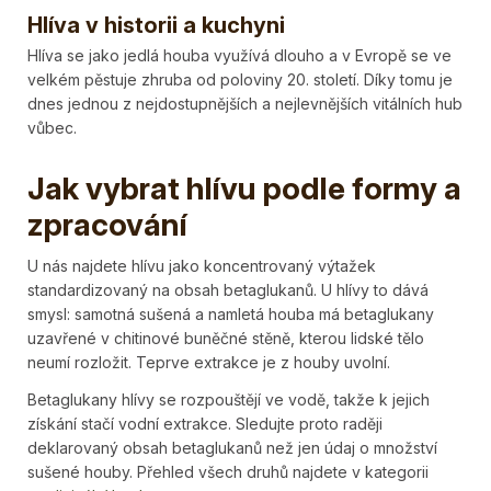
Hlíva v historii a kuchyni
Hlíva se jako jedlá houba využívá dlouho a v Evropě se ve
velkém pěstuje zhruba od poloviny 20. století. Díky tomu je
dnes jednou z nejdostupnějších a nejlevnějších vitálních hub
vůbec.
Jak vybrat hlívu podle formy a
zpracování
U nás najdete hlívu jako koncentrovaný výtažek
standardizovaný na obsah betaglukanů. U hlívy to dává
smysl: samotná sušená a namletá houba má betaglukany
uzavřené v chitinové buněčné stěně, kterou lidské tělo
neumí rozložit. Teprve extrakce je z houby uvolní.
Betaglukany hlívy se rozpouštějí ve vodě, takže k jejich
získání stačí vodní extrakce. Sledujte proto raději
deklarovaný obsah betaglukanů než jen údaj o množství
sušené houby. Přehled všech druhů najdete v kategorii