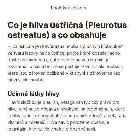
k
t
1
položek celkem
O
v
ů
Co je hlíva ústřičná (Pleurotus
l
á
ostreatus) a co obsahuje
d
a
Hlíva ústřičná je dřevokazná houba s plochým kloboukem
c
ve tvaru lastury nebo ústřice, podle které dostala jméno.
í
Roste na kmenech a pařezech listnatých stromů, je
p
rozšířená i u nás a běžně se pěstuje. Patří k mála houbám,
r
které jsou zároveň oblíbené v kuchyni a zároveň se řadí
v
mezi vitální houby.
k
y
Účinné látky hlívy
v
Hlavní složkou je pleuran, betaglukan typický právě pro
ý
hlívu. K němu se přidává aminokyselina ergothionein, které
p
je hlíva jedním z nejbohatších přírodních zdrojů, a celá řada
i
vitaminů a minerálů. Hlíva navíc přirozeně obsahuje
s
lovastatin, k tomu víc v sekci o bezpečnosti.
u