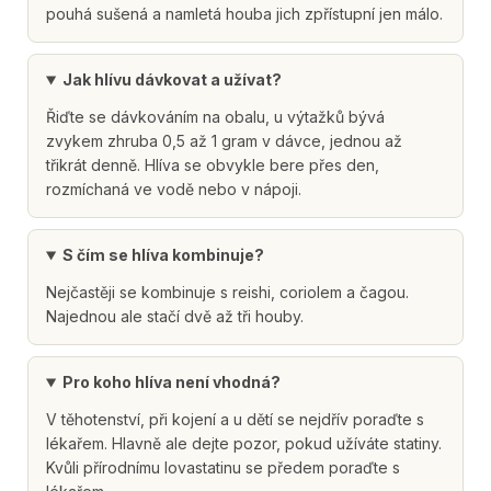
pouhá sušená a namletá houba jich zpřístupní jen málo.
Jak hlívu dávkovat a užívat?
Řiďte se dávkováním na obalu, u výtažků bývá
zvykem zhruba 0,5 až 1 gram v dávce, jednou až
třikrát denně. Hlíva se obvykle bere přes den,
rozmíchaná ve vodě nebo v nápoji.
S čím se hlíva kombinuje?
Nejčastěji se kombinuje s reishi, coriolem a čagou.
Najednou ale stačí dvě až tři houby.
Pro koho hlíva není vhodná?
V těhotenství, při kojení a u dětí se nejdřív poraďte s
lékařem. Hlavně ale dejte pozor, pokud užíváte statiny.
Kvůli přírodnímu lovastatinu se předem poraďte s