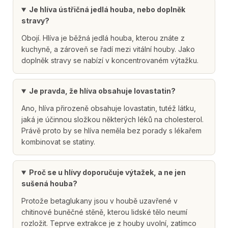
Je hlíva ústřičná jedlá houba, nebo doplněk
stravy?
Obojí. Hlíva je běžná jedlá houba, kterou znáte z
kuchyně, a zároveň se řadí mezi vitální houby. Jako
doplněk stravy se nabízí v koncentrovaném výtažku.
Je pravda, že hlíva obsahuje lovastatin?
Ano, hlíva přirozeně obsahuje lovastatin, tutéž látku,
jaká je účinnou složkou některých léků na cholesterol.
Právě proto by se hlíva neměla bez porady s lékařem
kombinovat se statiny.
Proč se u hlívy doporučuje výtažek, a ne jen
sušená houba?
Protože betaglukany jsou v houbě uzavřené v
chitinové buněčné stěně, kterou lidské tělo neumí
rozložit. Teprve extrakce je z houby uvolní, zatímco