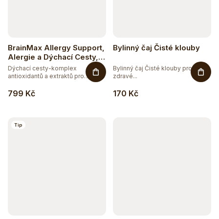
BrainMax Allergy Support,
Bylinný čaj Čisté klouby
Alergie a Dýchací Cesty,
90 rostlinných kapslí
Dýchací cesty-komplex
Bylinný čaj Čisté klouby pro
antioxidantů a extraktů pro
zdravé...
zdraví...
799 Kč
170 Kč
Tip