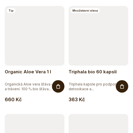
k
t
Tip
Množstevní sleva
ů
Organic Aloe Vera 1 l
Triphala bio 60 kapslí
Organická Aloe vera šťáva – detox
Triphala kapsle pro podporu
a trávení. 100 % bio šťáva...
detoxikace a...
660 Kč
363 Kč