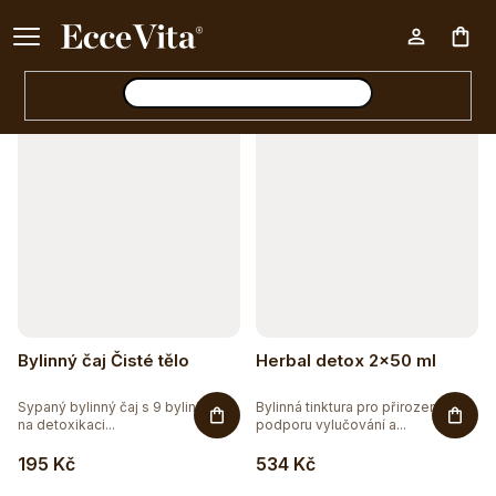
a
Ke každému nákupu nad 500 Kč dárek zdarma 📦
z
Otevřít filtr
Nák
e
n
V
í
koš
ý
p
p
r
i
o
s
d
p
u
r
Bylinný čaj Čisté tělo
Herbal detox 2x50 ml
k
o
t
Sypaný bylinný čaj s 9 bylinkami
Bylinná tinktura pro přirozenou
d
na detoxikaci...
podporu vylučování a...
ů
u
195 Kč
534 Kč