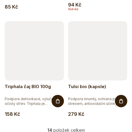
94 Kč
85 Kč
158 Kč
Triphala čaj BIO 100g
Tulsi bio (kapsle)
Podpora detoxikace, vylučování a
Podpora imunity, ochrana před
očisty střev. Triphala je...
stresem, antioxidační účinky....
158 Kč
279 Kč
14
položek celkem