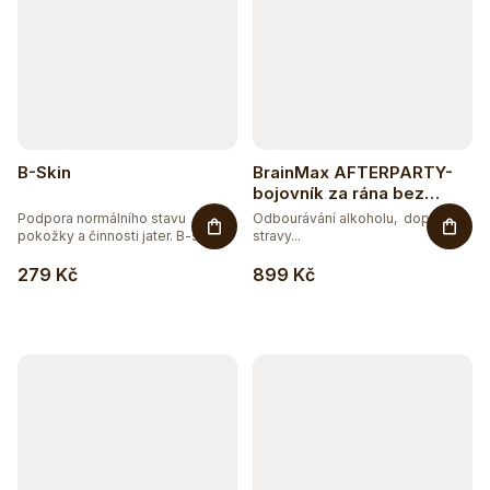
B-Skin
BrainMax AFTERPARTY-
bojovník za rána bez
těžkých kocovin - 80
Podpora normálního stavu
Odbourávání alkoholu, doplněk
vegan kapslí
pokožky a činnosti jater. B-skin...
stravy...
279 Kč
899 Kč
Těžko po jídle?
Přírodní podpora trávení