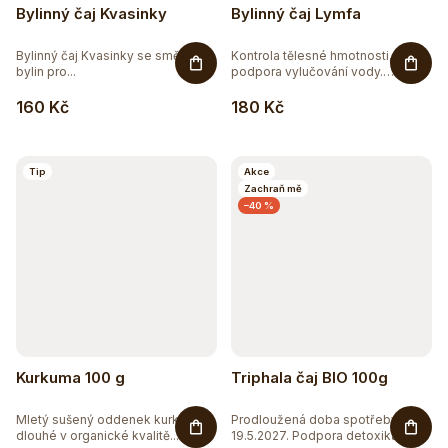
Bylinný čaj Kvasinky
Bylinný čaj Lymfa
Bylinný čaj Kvasinky se směsí 7
Kontrola tělesné hmotnosti,
bylin pro...
podpora vylučování vody.
Bylinná...
160 Kč
180 Kč
Tip
Akce
Zachraň mě
–40 %
Kurkuma 100 g
Triphala čaj BIO 100g
Mletý sušený oddenek kurkumy
Prodloužená doba spotřeby do
dlouhé v organické kvalitě...
19.5.2027. Podpora detoxikace,...