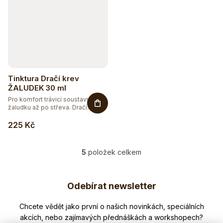
Tinktura Dračí krev
ŽALUDEK 30 ml
Pro komfort trávicí soustavy od
žaludku až po střeva. Dračí...
225 Kč
5
položek celkem
O
v
Z
l
Odebírat newsletter
á
á
d
p
Nezmeškejte žádné novinky či slevy!
a
a
c