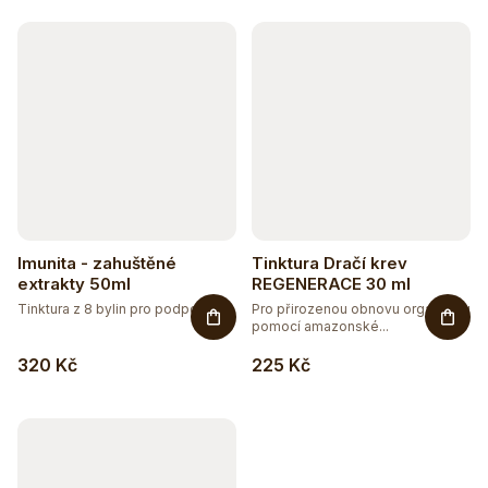
k
t
ů
Imunita - zahuštěné
Tinktura Dračí krev
extrakty 50ml
REGENERACE 30 ml
Tinktura z 8 bylin pro podporu...
Pro přirozenou obnovu organismu
pomocí amazonské...
320 Kč
225 Kč