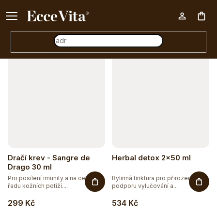
a
Ke každému nákupu nad 500 Kč dárek zdarma 📦
z
Otevřít filtr
Nák
e
n
V
í
koš
ý
p
p
r
i
o
s
d
p
u
r
Dračí krev - Sangre de
Herbal detox 2x50 ml
k
o
Drago 30 ml
t
Pro posílení imunity a na celou
Bylinná tinktura pro přirozenou
d
řadu kožních potíží....
podporu vylučování a...
ů
u
299 Kč
534 Kč