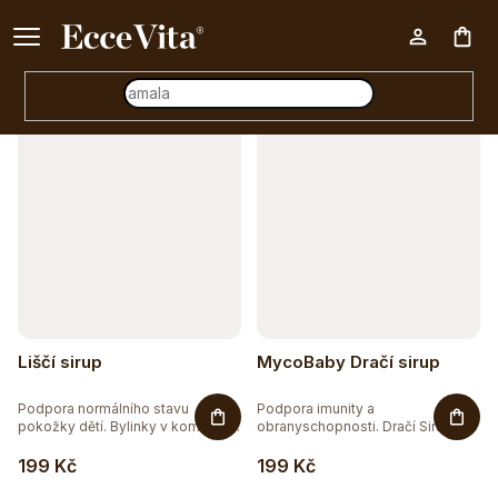
a
Ke každému nákupu nad 500 Kč dárek zdarma 📦
z
Otevřít filtr
Nák
e
n
V
í
koš
ý
p
p
r
i
o
s
d
p
u
r
Liščí sirup
MycoBaby Dračí sirup
k
o
t
Podpora normálního stavu
Podpora imunity a
d
pokožky dětí. Bylinky v kombinaci
obranyschopnosti. Dračí Sirup
s...
obsahuje...
ů
u
199 Kč
199 Kč