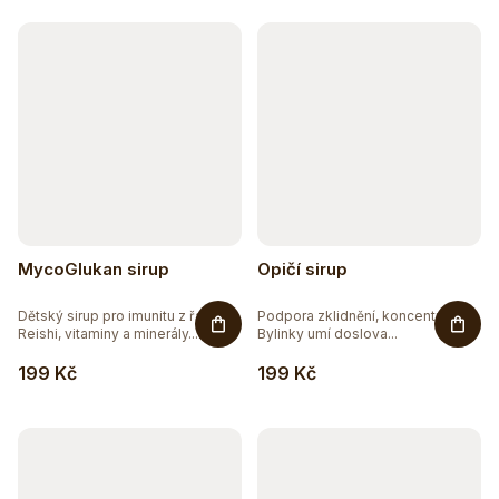
k
t
ů
MycoGlukan sirup
Opičí sirup
Dětský sirup pro imunitu z řas s
Podpora zklidnění, koncentrace.
Reishi, vitaminy a minerály....
Bylinky umí doslova...
199 Kč
199 Kč