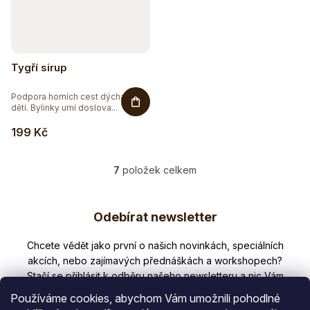
Tygří sirup
Podpora horních cest dýchacích u
dětí. Bylinky umí doslova...
199 Kč
7
položek celkem
O
v
Z
l
Odebírat newsletter
á
á
d
p
Nezmeškejte žádné novinky či slevy!
a
a
c
í
t
p
Používáme cookies, abychom Vám umožnili pohodlné