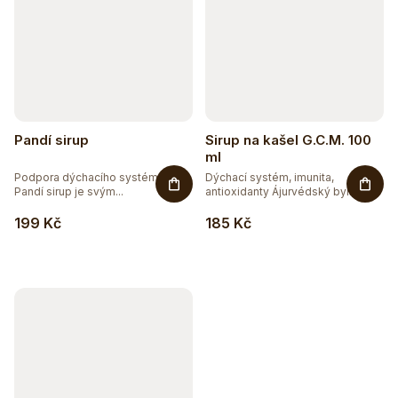
Pandí sirup
Sirup na kašel G.C.M. 100
ml
Podpora dýchacího systému.
Dýchací systém, imunita,
Pandí sirup je svým...
antioxidanty Ájurvédský bylinný...
199 Kč
185 Kč
Těžko po jídle?
Přírodní podpora trávení