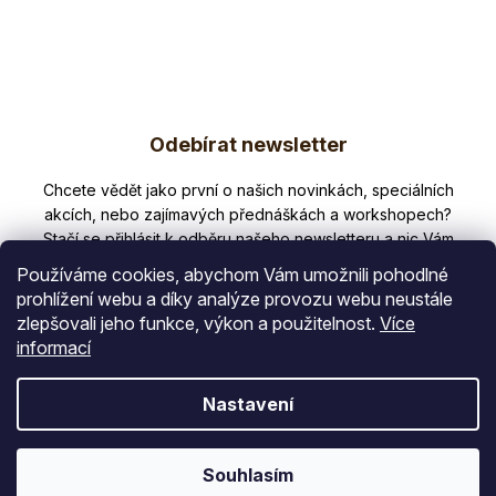
Pandí
podporu
sirup je
dýchacího
svým...
systému.
Krásná
směs...
Z
Odebírat newsletter
á
p
Nezmeškejte žádné novinky či slevy!
a
t
Používáme cookies, abychom Vám umožnili pohodlné
í
prohlížení webu a díky analýze provozu webu neustále
zlepšovali jeho funkce, výkon a použitelnost.
Více
E-mail
informací
Vložením e-mailu souhlasíte s
Nastavení
podmínkami ochrany osobních údajů
PŘIHLÁSIT SE
Souhlasím