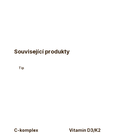
Související produkty
Tip
C-komplex
Vitamin D3/K2
Tulsi 