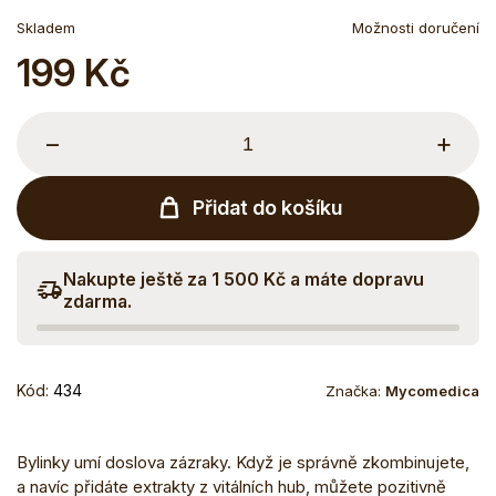
Skladem
Možnosti doručení
199 Kč
Měrná
cena:
−
+
Přidat do košíku
Nakupte ještě za 1 500 Kč a máte dopravu
zdarma.
Kód:
434
Značka:
Mycomedica
Bylinky umí doslova zázraky. Když je správně zkombinujete,
a navíc přidáte extrakty z vitálních hub, můžete pozitivně