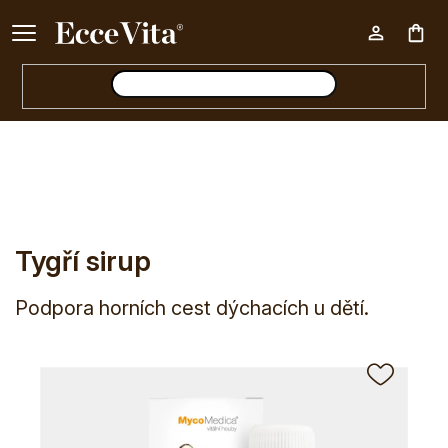
Ke každému nákupu nad 500 Kč dárek zdarma 📦
Nák
E-shop
Tygří sirup
koš
Tygří sirup
Podpora horních cest dýchacích u dětí.