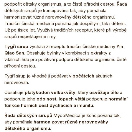
podpořit dětský organismus, a to čistě přírodní cestou. Řada
dětských sirupů je koncipována tak, aby pomáhala
harmonizovat různé nerovnováhy dětského organismu.
Tradiční čínská medicína pomáhá jak dospělým, tak i dětem.
Už po tisíce let. Využívá tradičních receptur, které při výrobě
sirupů respektujeme i my.
Tygří sirup
vychází z receptu tradiční čínské medicíny
Yin
Qiao San.
Obsahuje bylinky v kombinaci s extrakty z
vitálních hub pro pozitivní podporu dětského organismu čistě
přírodní cestou.
Tygří sirup je vhodné ji podávat v
počátcích
akutních
nerovnováh.
Obsahuje
platykodon velkokvětý
, který
osvěžuje tělo
a
podporuje jeho
odolnost
,
lopuch větší
podporuje
normální
funkce horních cest dýchacích a imunitu
.
Řada dětských sirupů
MycoMedica je koncipována tak,
aby pomáhala
harmonizovat různé nerovnováhy
dětského organismu.