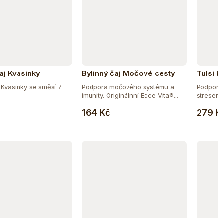
aj Kvasinky
Bylinný čaj Močové cesty
Tulsi 
j Kvasinky se směsí 7
Podpora močového systému a
Podpor
imunity. Originálnní Ecce Vita®...
stresem
Do košíku
Do košíku
164 Kč
279 