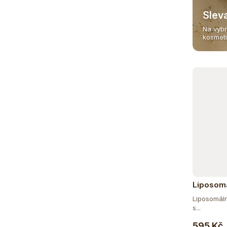
Slev
Na vybr
kosmet
Liposom
Liposomáln
s...
595 Kč