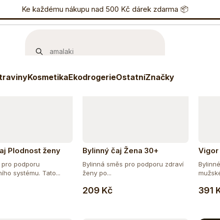
učujeme
Nejlevnější
Nejdražší
Nejprodávanější
nostní program
Ke každému nákupu nad 500 Kč dárek zdarma 📦
Eshop
733 738 836
P
traviny
Kosmetika
Ekodrogerie
Ostatní
Značky
čaj Plodnost ženy
Bylinný čaj Žena 30+
Vigor
 pro podporu
Bylinná směs pro podporu zdraví
Bylinn
ího systému. Tato...
ženy po...
mužské
Do košíku
Do košíku
209 Kč
391 