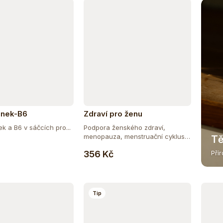
inek-B6
Zdraví pro ženu
ek a B6 v sáčcích pro...
Podpora ženského zdraví,
menopauza, menstruační cyklus.
Tě
Do košíku
Do košíku
Tato...
356 Kč
Pří
Tip