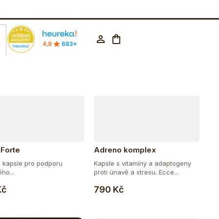
Abecedně
rodejna Praha
602 223 853
CZK ▼
Nákupní
Přihlášení
košík
 Forte
Adreno komplex
é kapsle pro podporu
Kapsle s vitamíny a adaptogeny
ho...
proti únavě a stresu. Ecce...
Do košíku
Do košíku
Kč
790 Kč