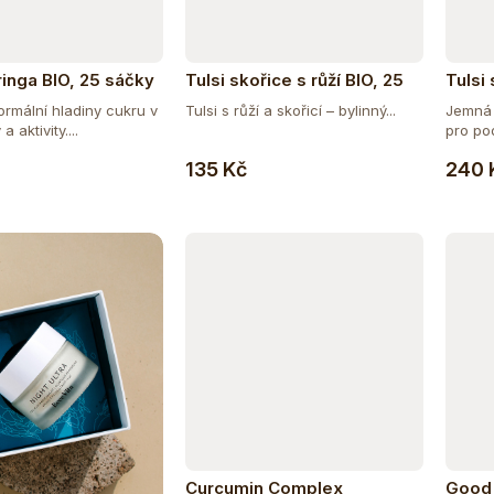
ringa BIO, 25 sáčky
Tulsi skořice s růží BIO, 25
Tulsi
sáčky
100 g
rmální hladiny cukru v
Tulsi s růží a skořicí – bylinný...
Jemná 
 a aktivity....
pro pod
Do košíku
Do košíku
135 Kč
240 
Curcumin Complex
Good 