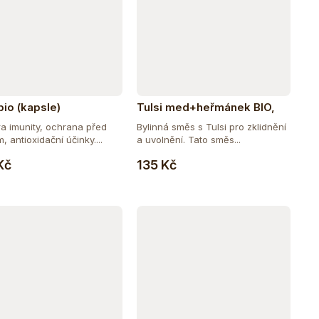
bio (kapsle)
Tulsi med+heřmánek BIO,
25 sáčky
a imunity, ochrana před
Bylinná směs s Tulsi pro zklidnění
, antioxidační účinky....
a uvolnění. Tato směs...
Do košíku
Do košíku
Kč
135 Kč