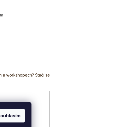
em
ouhlasím