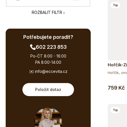
e
Tip
ů
l
ROZBALIT FILTR
Potřebujete poradit?
602 223 853
Po-ČT 8:00 - 16:00
PA 8:00-14:00
Hořčík-Z
✉️ info@eccevita.cz
Hořčík, zin
759 Kč
Položit dotaz
Tip