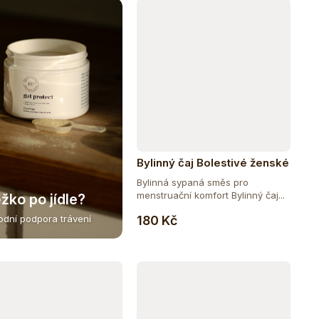
Bylinný čaj Bolestivé ženské
dny
Bylinná sypaná směs pro
menstruační komfort Bylinný čaj...
žko po jídle?
Do košíku
180 Kč
rodní podpora trávení