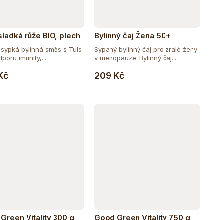
 sladká růže BIO, plech
Bylinný čaj Žena 50+
sypká bylinná směs s Tulsi
Sypaný bylinný čaj pro zralé ženy
poru imunity,...
v menopauze. Bylinný čaj...
Do košíku
Do košíku
Kč
209 Kč
Green Vitality 300 g
Good Green Vitality 750 g