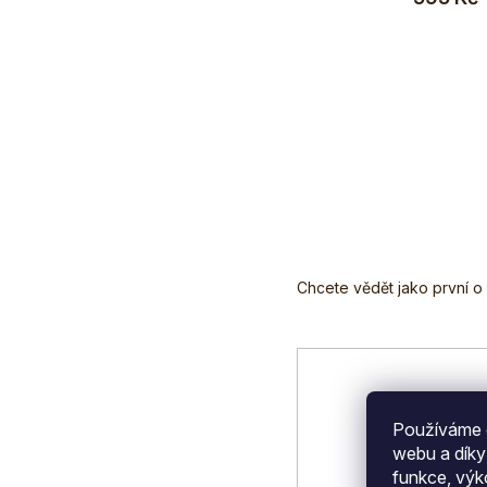
Z
á
p
a
t
í
Používáme c
webu a díky
funkce, výk