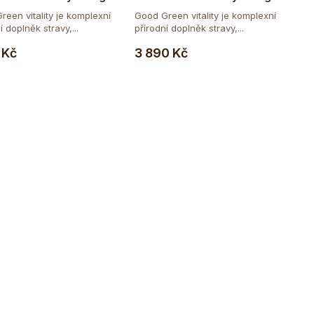
reen vitality je komplexní
Good Green vitality je komplexní
í doplněk stravy,...
přírodní doplněk stravy,...
Do košíku
Do košíku
 Kč
3 890 Kč