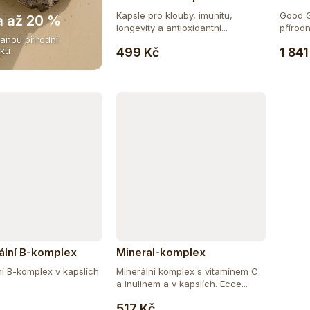
Kapsle pro klouby, imunitu,
Good G
a až 20 %
longevity a antioxidantní...
přírodn
anou přírodní
Do košíku
499 Kč
1 841
iku
ální B-komplex
Mineral-komplex
í B-komplex v kapslích
Minerální komplex s vitamínem C
a inulinem a v kapslích. Ecce...
Do košíku
Do košíku
517 Kč