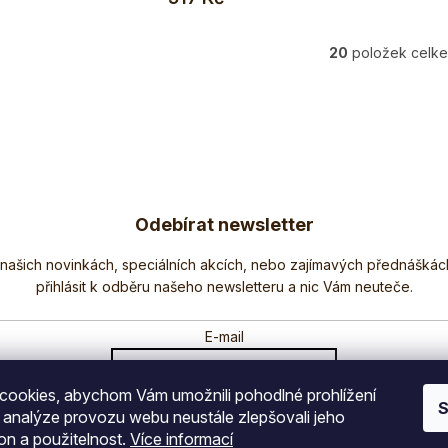
20
položek celk
O
v
l
á
d
a
c
í
Odebírat newsletter
p
r
Nezmeškejte žádné novinky či slevy!
v
k
y
E-mail
v
ý
p
ookies, abychom Vám umožnili pohodlné prohlížení
Vložením e-mailu souhlasíte s
podmínkami ochrany osobních údajů
S
i
 analýze provozu webu neustále zlepšovali jeho
s
on a použitelnost.
Více informací