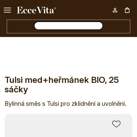
Ke každému nákupu nad 500 Kč dárek zdarma 📦
Nák
E-shop
Doplňky stravy
Byliny
Bylinné směsi
Bylinné s
koš
Tulsi med+heřmánek BIO, 25
sáčky
Bylinná směs s Tulsi pro zklidnění a uvolnění.