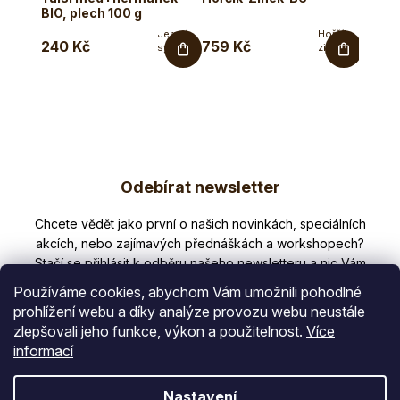
BIO, plech 100 g
Jemná
Hořčík,
240 Kč
759 Kč
320 
sypká
zinek a
bylinná
B6 v
směs s
sáčcích
Tulsi pro
pro...
podporu
zklidnění
a...
Z
Odebírat newsletter
á
p
Nezmeškejte žádné novinky či slevy!
a
t
Používáme cookies, abychom Vám umožnili pohodlné
í
prohlížení webu a díky analýze provozu webu neustále
zlepšovali jeho funkce, výkon a použitelnost.
Více
E-mail
informací
Vložením e-mailu souhlasíte s
Nastavení