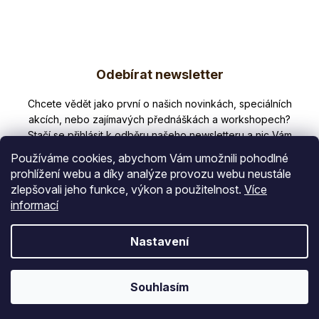
á
d
a
Z
c
í
Odebírat newsletter
á
p
p
Nezmeškejte žádné novinky či slevy!
r
v
a
k
t
y
Používáme cookies, abychom Vám umožnili pohodlné
v
í
prohlížení webu a díky analýze provozu webu neustále
ý
zlepšovali jeho funkce, výkon a použitelnost.
Více
E-mail
p
informací
i
s
Vložením e-mailu souhlasíte s
Nastavení
u
podmínkami ochrany osobních údajů
PŘIHLÁSIT SE
Souhlasím