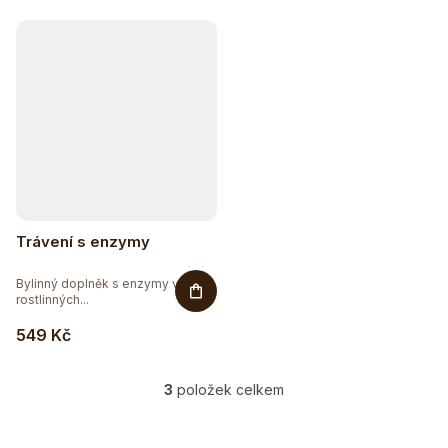
k
t
ů
Trávení s enzymy
Bylinný doplněk s enzymy v
rostlinných...
549 Kč
3
položek celkem
O
v
l