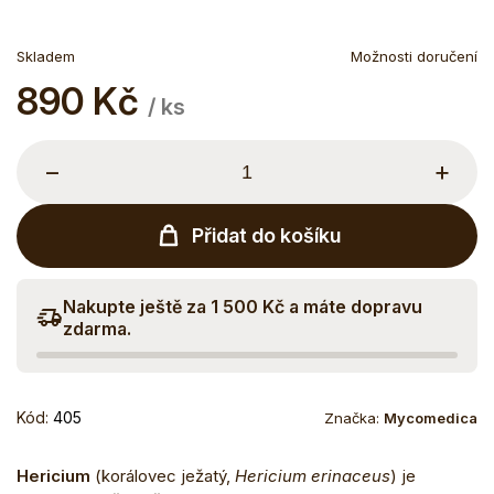
Skladem
Možnosti doručení
890 Kč
Měrná
/ ks
cena:
−
+
Přidat do košíku
Nakupte ještě za 1 500 Kč a máte dopravu
zdarma.
Kód:
405
Značka:
Mycomedica
Hericium
(korálovec ježatý,
Hericium erinaceus
) je