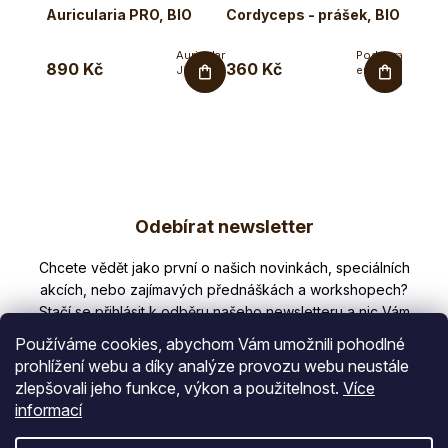
Auricularia PRO, BIO
Cordyceps - prášek, BIO
Cord
Auricularia-
Podpora
890 Kč
360 Kč
1 090
Jidášovo
energie,
ucho
vitality,
30%
libida,
betaglukanů...
fyzické
výkonnosti....
Z
Odebírat newsletter
á
p
Nezmeškejte žádné novinky či slevy!
a
t
Používáme cookies, abychom Vám umožnili pohodlné
í
prohlížení webu a díky analýze provozu webu neustále
zlepšovali jeho funkce, výkon a použitelnost.
Více
E-mail
informací