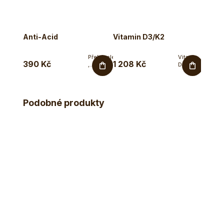
Anti-Acid
Vitamin D3/K2
Bylin
Překyselení
Vitamin
390 Kč
1 208 Kč
156 
,
D3 a K2 v
podpora
kapkách
žaludku
z řas -
a trávení.
podpora
Ecce
kostí...
Podobné produkty
Vita®
Anti-
acid...