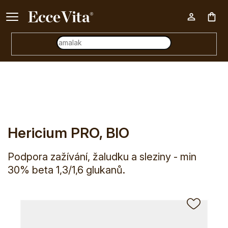
Ke každému nákupu nad 500 Kč dárek zdarma 📦
Nák
E-shop
Značky
Mycomedica
Hericium PRO, BIO
koš
Hericium PRO, BIO
Podpora zažívání, žaludku a sleziny - min
30% beta 1,3/1,6 glukanů.