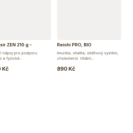
xir ZEN 210 g -
Reishi PRO, BIO
jící balení
í nápoj pro podporu
Imunita, vitalita, oběhový systém,
 a fyzické...
cholesterol. Vitální...
Do košíku
Do košíku
0 Kč
890 Kč