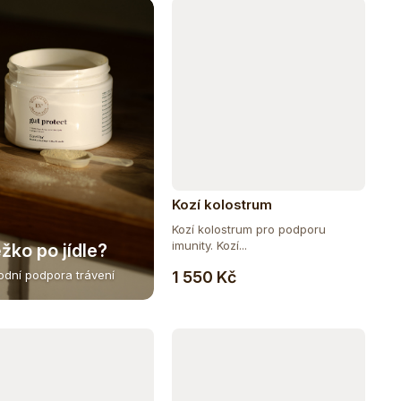
Kozí kolostrum
Kozí kolostrum pro podporu
imunity. Kozí...
žko po jídle?
Do košíku
1 550 Kč
rodní podpora trávení