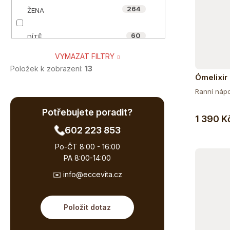
264
ŽENA
0
HYNEK MEDŘICKÝ
60
DÍTĚ
5
MYCOMEDICA
VYMAZAT FILTRY
260
SENIOR
0
NUZEST
Položek k zobrazení:
13
Ómelixir
53
TĚHOTNÉ A KOJÍCÍ
Ranní nápoj
0
OIALLA
Potřebujete poradit?
89
SPORTOVEC
1 390 K
1
ORGANIC-INDIA
602 223 853
46
VEGAN A VEGETARIÁN
0
Po-ČT 8:00 - 16:00
POWERLOGY
PA 8:00-14:00
55
ÁJURVÉDSKÁ RECEPTURA
0
✉️ info@eccevita.cz
QUINTON
85
BIO
0
SONETT
Položit dotaz
44
BEZ CUKRU
1
WILD&COCO