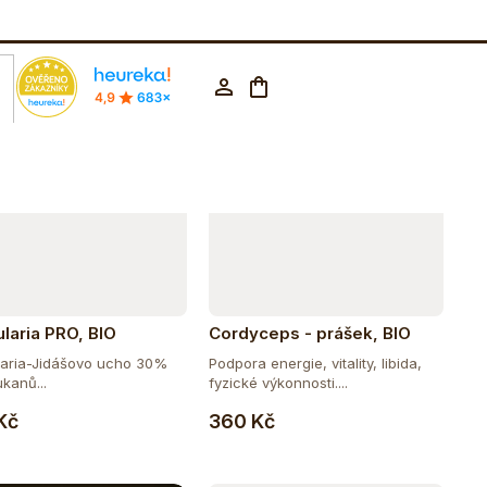
Abecedně
rodejna Praha
602 223 853
CZK ▼
Nákupní
Přihlášení
košík
ularia PRO, BIO
Cordyceps - prášek, BIO
laria-Jidášovo ucho 30%
Podpora energie, vitality, libida,
kanů...
fyzické výkonnosti....
Do košíku
Do košíku
Kč
360 Kč