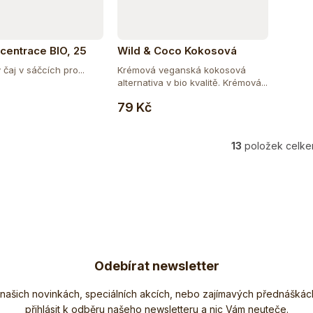
ncentrace BIO, 25
Wild & Coco Kokosová
alternativa smetany BIO 400
čaj v sáčcích pro...
Krémová veganská kokosová
ml
alternativa v bio kvalitě. Krémová...
Do košíku
Do košíku
79 Kč
13
položek celk
O
v
l
á
d
a
c
í
Odebírat newsletter
p
r
Nezmeškejte žádné novinky či slevy!
v