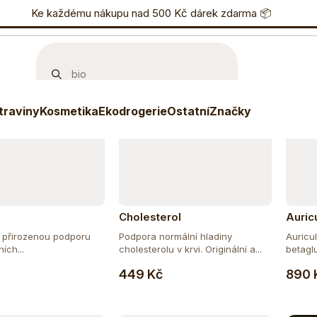
učujeme
Nejlevnější
Nejdražší
Nejprodávanější
nostní program
Ke každému nákupu nad 500 Kč dárek zdarma 📦
Eshop
733 738 836
P
traviny
Kosmetika
Ekodrogerie
Ostatní
Značky
Cholesterol
Auric
 přirozenou podporu
Podpora normální hladiny
Auricu
ích...
cholesterolu v krvi. Originální a...
betaglu
Do košíku
Do košíku
449 Kč
890 