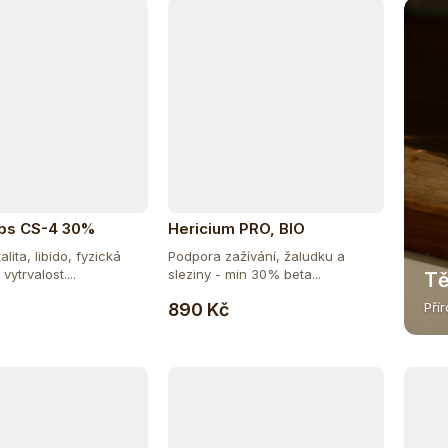
ps CS-4 30%
Hericium PRO, BIO
alita, libido, fyzická
Podpora zažívání, žaludku a
vytrvalost....
sleziny - min 30% beta...
Tě
Do košíku
Do košíku
890 Kč
Pří