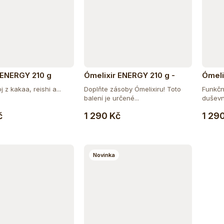
 ENERGY 210 g
Ómelixir ENERGY 210 g -
Ómeli
doplňující balení
doplňu
 z kakaa, reishi a...
Doplňte zásoby Ómelixiru! Toto
Funkčn
balení je určené...
duševní
Do košíku
Do košíku
č
1 290 Kč
1 29
Novinka