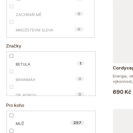
e
ů
l
0
ZACHRAŇ MĚ
0
MNOŽSTEVNÍ SLEVA
Značky
1
BETULA
Cordyce
Energie, vit
0
BRAINMAX
výkonnost, 
690 Kč
0
DR. POPOV
Pro koho
2
ECCE VITA®
257
MUŽ
3
HAPPY POWER