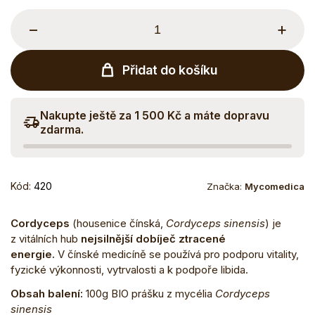
−
+
Přidat do košíku
Nakupte ještě za 1 500 Kč a máte dopravu
zdarma.
Kód:
420
Značka:
Mycomedica
Cordyceps
(housenice čínská,
Cordyceps sinensis
) je
z vitálních hub
nejsilnější dobíječ ztracené
energie.
V čínské medicíně se používá pro podporu vitality,
fyzické výkonnosti, vytrvalosti a k podpoře libida.
Obsah balení:
100g BIO prášku z mycélia
Cordyceps
sinensis