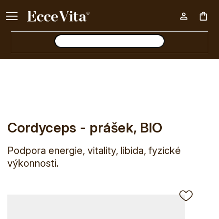
Ke každému nákupu nad 500 Kč dárek zdarma 📦
Nák
E-shop
Cordyceps - prášek, BIO
koš
Cordyceps - prášek, BIO
Podpora energie, vitality, libida, fyzické
výkonnosti.