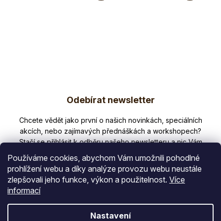
Shiitake ve
systém,
formě...
cholesterol....
Z
Odebírat newsletter
á
p
Nezmeškejte žádné novinky či slevy!
a
t
Používáme cookies, abychom Vám umožnili pohodlné
í
prohlížení webu a díky analýze provozu webu neustále
zlepšovali jeho funkce, výkon a použitelnost.
Více
E-mail
informací
Vložením e-mailu souhlasíte s
Nastavení