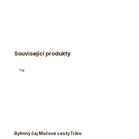
Související produkty
Tip
Bylinný čaj Močové cesty
Tribo
Tulsi 