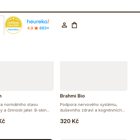
Abecedně
rodejna Praha
602 223 853
CZK ▼
Nákupní
Přihlášení
košík
n
Brahmi Bio
a normálního stavu
Podpora nervového systému,
 a činnosti jater. B-skin...
duševního zdraví a kognitivních...
Do košíku
Do košíku
Kč
320 Kč