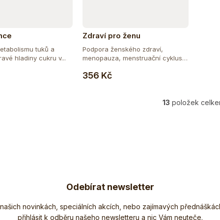
nce
Zdraví pro ženu
etabolismu tuků a
Podpora ženského zdraví,
avé hladiny cukru v...
menopauza, menstruační cyklus.
Do košíku
Do košíku
Tato...
356 Kč
13
položek celk
O
v
l
á
d
a
c
í
Odebírat newsletter
p
r
Nezmeškejte žádné novinky či slevy!
v