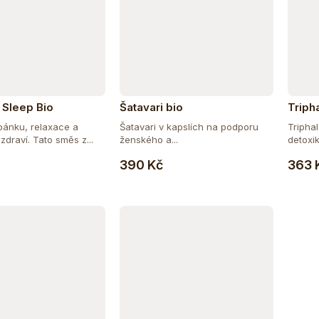
 Sleep Bio
Šatavari bio
Triph
pánku, relaxace a
Šatavari v kapslích na podporu
Tripha
zdraví. Tato směs z...
ženského a...
detoxik
Do košíku
Do košíku
390 Kč
363 