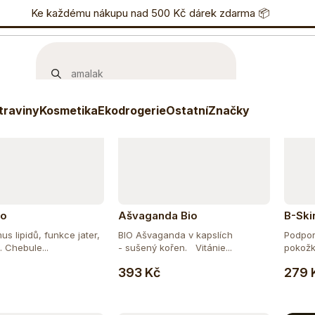
učujeme
Nejlevnější
Nejdražší
Nejprodávanější
nostní program
Ke každému nákupu nad 500 Kč dárek zdarma 📦
Eshop
733 738 836
P
traviny
Kosmetika
Ekodrogerie
Ostatní
Značky
io
Ašvaganda Bio
B-Ski
s lipidů, funkce jater,
BIO Ašvaganda v kapslích
Podpor
 Chebule...
- sušený kořen. Vitánie...
pokožky
Do košíku
Do košíku
393 Kč
279 