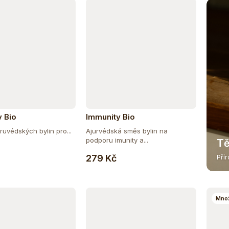
y Bio
Immunity Bio
ruvédských bylin pro...
Ajurvédská směs bylin na
podporu imunity a...
Tě
Do košíku
Do košíku
279 Kč
Pří
Množ