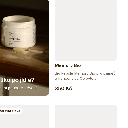
Memory Bio
Bio kapsle Memory Bio pro paměť
a koncentraciObjevte...
žko po jídle?
Do košíku
350 Kč
rodní podpora trávení
stevní sleva