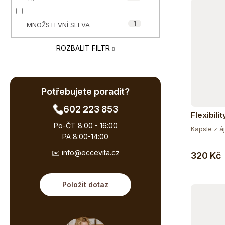
e
ů
l
1
MNOŽSTEVNÍ SLEVA
ROZBALIT FILTR
Potřebujete poradit?
602 223 853
Flexibilit
Po-ČT 8:00 - 16:00
Kapsle z áj
PA 8:00-14:00
✉️ info@eccevita.cz
320 Kč
Položit dotaz