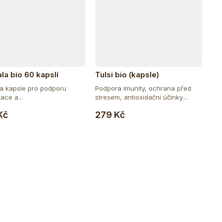
ala bio 60 kapslí
Tulsi bio (kapsle)
la kapsle pro podporu
Podpora imunity, ochrana před
ace a...
stresem, antioxidační účinky....
Do košíku
Do košíku
Kč
279 Kč