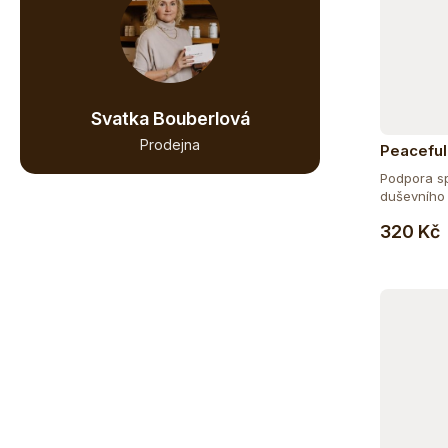
Svatka Bouberlová
Prodejna
Peaceful
Podpora s
duševního 
320 Kč