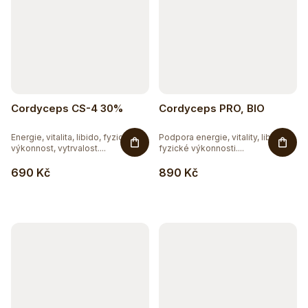
Cordyceps CS-4 30%
Cordyceps PRO, BIO
Energie, vitalita, libido, fyzická
Podpora energie, vitality, libida,
výkonnost, vytrvalost....
fyzické výkonnosti....
690 Kč
890 Kč
Těžko po jídle?
Přírodní podpora trávení