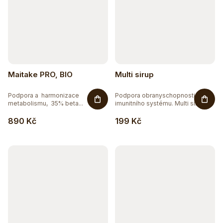
Maitake PRO, BIO
Multi sirup
Podpora a harmonizace
Podpora obranyschopnosti a
metabolismu, 35% beta...
imunitního systému. Multi sirup
je...
890 Kč
199 Kč