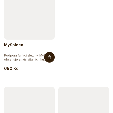
MySpleen
Podpora funkcí sleziny. MySpleen
obsahuje směs vitálních hub...
690 Kč
Hydratujte chytře 💦
Detox a podpora trávení