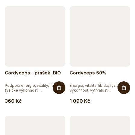
k
t
ů
Cordyceps - prášek, BIO
Cordyceps 50%
Podpora energie, vitality, libida,
Energie, vitalita, libido, fyzická
fyzické výkonnosti....
výkonnost, vytrvalost....
360 Kč
1 090 Kč