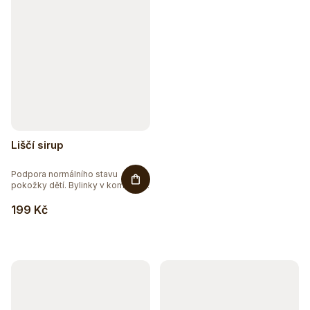
Liščí sirup
Podpora normálního stavu
pokožky dětí. Bylinky v kombinaci
s...
199 Kč
Sleva až 20 %
Na vybranou přírodní kosmetiku