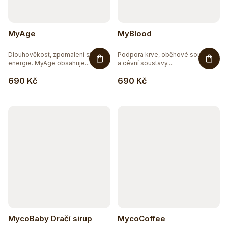
MyAge
MyBlood
Dlouhověkost, zpomalení stárnutí,
Podpora krve, oběhové soustavy
energie. MyAge obsahuje...
a cévní soustavy....
690 Kč
690 Kč
MycoBaby Dračí sirup
MycoCoffee