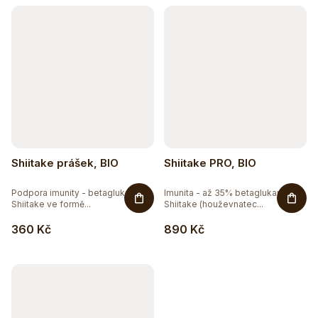
Shiitake prášek, BIO
Shiitake PRO, BIO
Podpora imunity - betaglukany.
Imunita - až 35% betaglukanů.
Shiitake ve formě...
Shiitake (houževnatec...
360 Kč
890 Kč