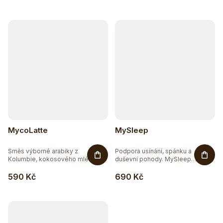
MycoLatte
MySleep
Směs výborné arabiky z
Podpora usínání, spánku a
Kolumbie, kokosového mléka a...
duševní pohody. MySleep
obsahuje...
590 Kč
690 Kč