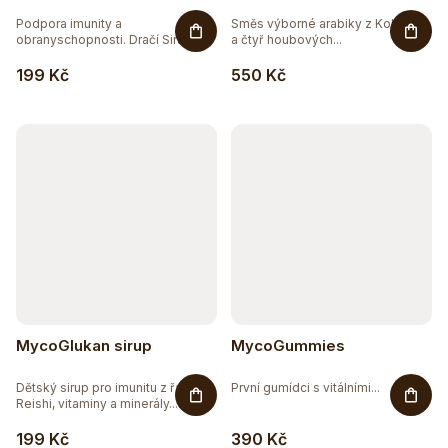
Podpora imunity a
Směs výborné arabiky z Kolumbie
obranyschopnosti. Dračí Sirup
a čtyř houbových...
obsahuje...
199 Kč
550 Kč
MycoGlukan sirup
MycoGummies
Dětský sirup pro imunitu z řas s
První gumídci s vitálními...
Reishi, vitaminy a minerály....
199 Kč
390 Kč