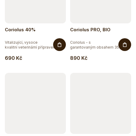
Coriolus 40%
Coriolus PRO, BIO
Vitalizující, vysoce
Coriolus - s
kvalitní veterinární přípravek....
garantovaným obsahem 35%
beta 1,3/1,6...
690 Kč
890 Kč