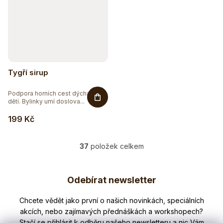
Tygří sirup
Podpora horních cest dýchacích u
dětí. Bylinky umí doslova...
199 Kč
37
položek celkem
O
v
Z
l
Odebírat newsletter
á
á
d
p
Nezmeškejte žádné novinky či slevy!
a
a
c