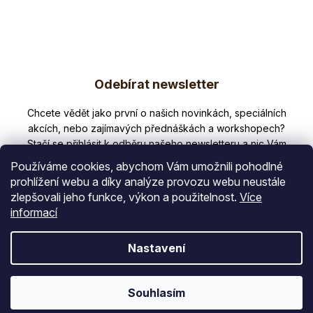
fyzické
výkonnost,
výkonnosti....
vytrvalost....
Z
Odebírat newsletter
á
p
Nezmeškejte žádné novinky či slevy!
a
t
Používáme cookies, abychom Vám umožnili pohodlné
í
prohlížení webu a díky analýze provozu webu neustále
zlepšovali jeho funkce, výkon a použitelnost.
Více
E-mail
informací
Vložením e-mailu souhlasíte s
Nastavení
podmínkami ochrany osobních údajů
PŘIHLÁSIT SE
Souhlasím