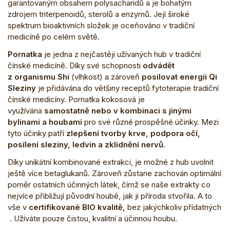
garantovaným obsahem polysacharidů a je bohatým
zdrojem triterpenoidů, sterolů a enzymů. Její široké
spektrum bioaktivních složek je oceňováno v tradiční
medicíně po celém světě.
Pornatka
je jedna z nejčastěji užívaných hub v tradiční
čínské medicíně. Díky své schopnosti
odvádět
z organismu Shi
(vlhkost) a zároveň
posilovat energii Qi
Sleziny
je přidávána do většiny receptů fytoterapie tradiční
čínské medicíny.
Pornatka kokosová je
využívána
samostatně nebo v kombinaci s jinými
bylinami a houbami
pro své různé prospěšné účinky. Mezi
tyto účinky patří
zlepšení tvorby krve, podpora očí,
posílení sleziny, ledvin a zklidnění nervů.
Díky unikátní kombinované extrakci, je možné z hub uvolnit
ještě více betaglukanů. Zároveň zůstane zachován optimální
poměr ostatních účinných látek, čímž se naše extrakty co
nejvíce přibližují původní houbě, jak ji příroda stvořila. A to
vše v
certifikované BIO kvalitě,
bez jakýchkoliv přídatných
. Užíváte pouze čistou, kvalitní a účinnou houbu.