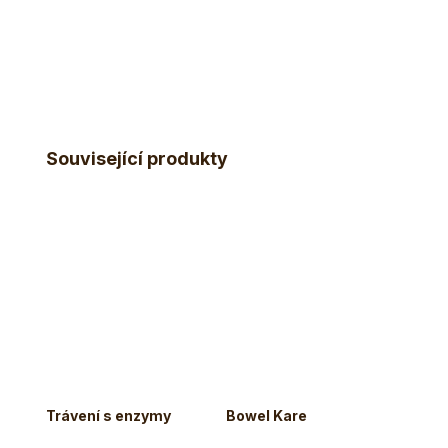
Související produkty
Množ
Trávení s enzymy
Bowel Kare
Gut P