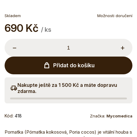
Skladem
Možnosti doručení
690 Kč
Měrná
/ ks
cena:
−
+
Přidat do košíku
Nakupte ještě za 1 500 Kč a máte dopravu
zdarma.
Kód:
418
Značka:
Mycomedica
Pornatka (Pórnatka kokosová, Poria cocos) je vitální houba s