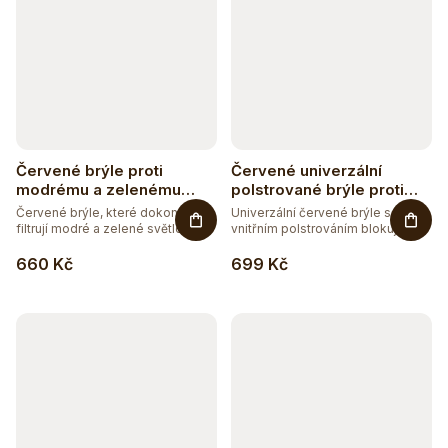
Červené brýle proti
Červené univerzální
modrému a zelenému
polstrované brýle proti
světlu univerzální
modrému a zelenému
Červené brýle, které dokonale
Univerzální červené brýle s
světlu
filtrují modré a zelené světlo....
vnitřním polstrováním blokující...
660 Kč
699 Kč