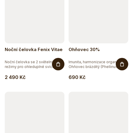
Noční čelovka Fenix Vitae
Ohňovec 30%
Noční čelovka se 2 světelnými
Imunita, harmonizace organismu.
režimy pro ohleduplné svícení v...
Ohňovec brázditý (Phellinus...
2 490 Kč
690 Kč