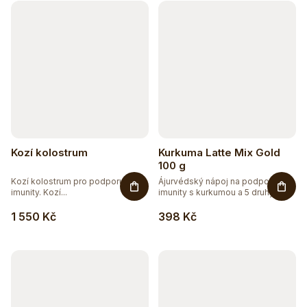
Kozí kolostrum
Kurkuma Latte Mix Gold
100 g
Kozí kolostrum pro podporu
Ájurvédský nápoj na podporu
imunity. Kozí...
imunity s kurkumou a 5 druhy...
1 550 Kč
398 Kč