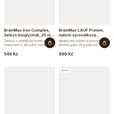
BrainMax Iron Complex,
BrainMax LAUF Protein,
železo bisglycinát, 25 mg,
nativní syrovátkový
100 rostlinných kapslí
protein, 1000 g - čokoláda
Železo v chelátové formě s
Ideální mix izolátu a koncentrátu
vitamínem C, B9 a B12, nově s
(50:50), přes 25 g bílkovin...
BIO...
549 Kč
999 Kč
3 + 1