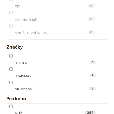
0
TIP
0
ZACHRAŇ MĚ
0
MNOŽSTEVNÍ SLEVA
Značky
1
BETULA
7
BRAINMAX
3
DR. POPOV
Pro koho
2
ECCE VITA®
257
MUŽ