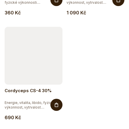
fyzické výkonnosti....
výkonnost, vytrvalost....
360 Kč
1 090 Kč
Cordyceps CS-4 30%
Energie, vitalita, libido, fyzická
výkonnost, vytrvalost....
690 Kč
Sleva až 20 %
Na vybranou přírodní kosmetiku