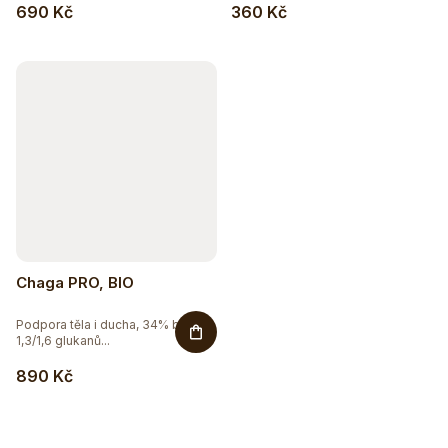
690 Kč
360 Kč
Chaga PRO, BIO
Podpora těla i ducha, 34% beta
1,3/1,6 glukanů...
890 Kč
Hydratujte chytře 💦
Detox a podpora trávení