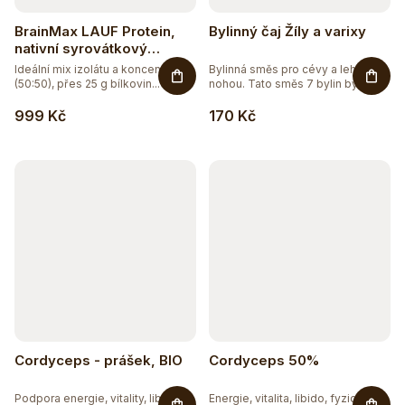
BrainMax LAUF Protein,
Bylinný čaj Žíly a varixy
nativní syrovátkový
protein, 1000 g - vanilka
Ideální mix izolátu a koncentrátu
Bylinná směs pro cévy a lehkost
(50:50), přes 25 g bílkovin...
nohou. Tato směs 7 bylin byla...
999 Kč
170 Kč
Cordyceps - prášek, BIO
Cordyceps 50%
Podpora energie, vitality, libida,
Energie, vitalita, libido, fyzická