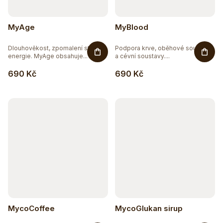
MyAge
MyBlood
Dlouhověkost, zpomalení stárnutí,
Podpora krve, oběhové soustavy
energie. MyAge obsahuje...
a cévní soustavy....
690 Kč
690 Kč
MycoCoffee
MycoGlukan sirup