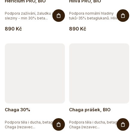
Hericium PRO, BIO
Hlíva PRO, BIO
Podpora zažívání, žaludku a
Podpora normální hladiny
sleziny - min 30% beta...
tuků-35% betaglukanů. Hlíva...
890 Kč
890 Kč
Chaga 30%
Chaga prášek, BIO
Podpora těla i ducha, betaglukany
Podpora těla i ducha, betaglukany
Chaga (rezavec...
Chaga (rezavec...