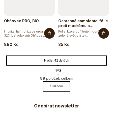
Ohňovec PRO, BIO
Ochranná samolepící fólie
proti modrému a
zelenému světlu - červená
Imunita, harmonizace organismu-
Fólie, která odfiltruje modré, resp.
32% betaglukanů Ohňovec...
zelené světlo a tak...
890 Kč
35 Kč
Načíst 42 dalších
S
1
3
t
O
r
89
položek celkem
v
á
l
Nahoru
n
k
á
o
Z
d
v
a
Odebírat newsletter
á
á
c
n