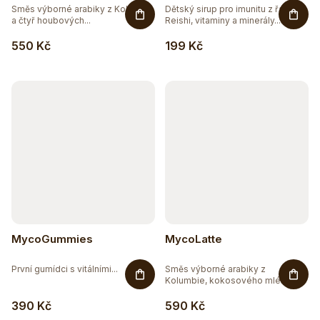
Směs výborné arabiky z Kolumbie
Dětský sirup pro imunitu z řas s
a čtyř houbových...
Reishi, vitaminy a minerály....
550 Kč
199 Kč
MycoGummies
MycoLatte
První gumídci s vitálními...
Směs výborné arabiky z
Kolumbie, kokosového mléka a...
390 Kč
590 Kč