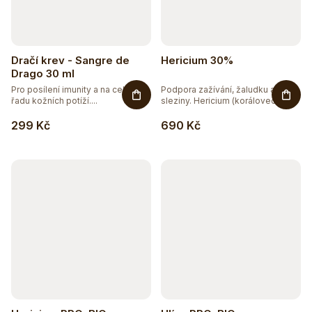
Dračí krev - Sangre de
Hericium 30%
Drago 30 ml
Pro posílení imunity a na celou
Podpora zažívání, žaludku a
řadu kožních potíží....
sleziny. Hericium (korálovec...
299 Kč
690 Kč