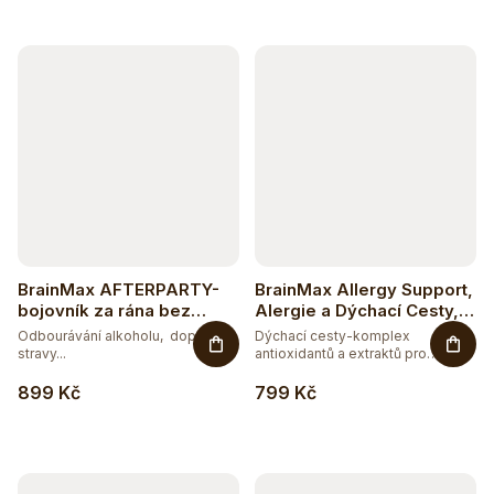
115
DOPLNĚK STRAVY
15
EXTRAKTY
5
RAW
181
VEGAN
BrainMax AFTERPARTY-
BrainMax Allergy Support,
bojovník za rána bez
Alergie a Dýchací Cesty,
těžkých kocovin - 80
90 rostlinných kapslí
Odbourávání alkoholu, doplněk
Dýchací cesty-komplex
vegan kapslí
stravy...
antioxidantů a extraktů pro
zdraví...
899 Kč
799 Kč
Těžko po jídle?
Přírodní podpora trávení