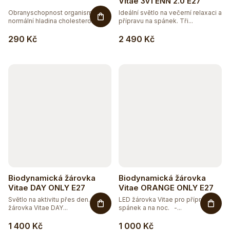
o
Vitae 3v1 ENN 2.0 E27
44
BEZ CUKRU
7
Obranyschopnost organismu,
Ideální světlo na večerní relaxaci a
WILD&COCO
d
normální hladina cholesterolu v...
přípravu na spánek. Tři...
u
124
BEZ GMO
290 Kč
2 490 Kč
k
200
BEZ LEPKU
t
ů
119
BEZ LAKTÓZY
13
BEZ PALMOVÉHO OLEJE
96
BEZ SOJI
13
BEZ SOLI
Biodynamická žárovka
Biodynamická žárovka
Vitae DAY ONLY E27
Vitae ORANGE ONLY E27
5
COSMOS
Světlo na aktivitu přes den. LED
LED žárovka Vitae pro přípravu na
žárovka Vitae DAY...
spánek a na noc. -...
56
ČISTĚ PŘÍRODNÍ
1 400 Kč
1 000 Kč