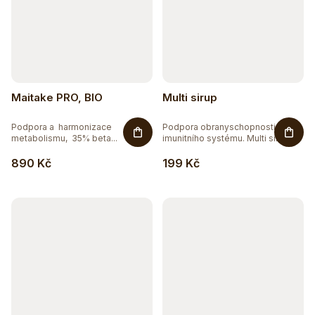
Maitake PRO, BIO
Multi sirup
Podpora a harmonizace
Podpora obranyschopnosti a
metabolismu, 35% beta...
imunitního systému. Multi sirup
je...
890 Kč
199 Kč