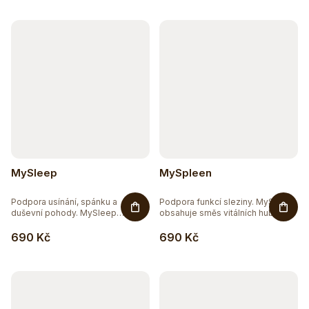
MySleep
MySpleen
Podpora usínání, spánku a
Podpora funkcí sleziny. MySpleen
duševní pohody. MySleep
obsahuje směs vitálních hub...
obsahuje...
690 Kč
690 Kč