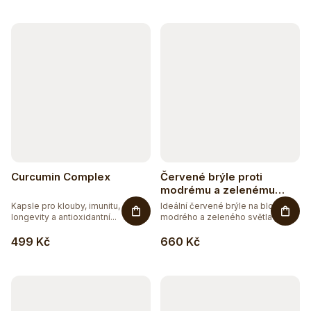
Curcumin Complex
Červené brýle proti
modrému a zelenému
světlu světlé
Kapsle pro klouby, imunitu,
Ideální červené brýle na blokaci
longevity a antioxidantní...
modrého a zeleného světla pro...
499 Kč
660 Kč