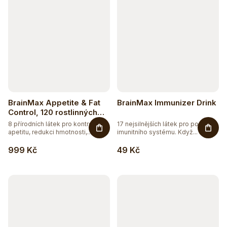
BrainMax Appetite & Fat
BrainMax Immunizer Drink
Control, 120 rostlinných
kapslí
8 přírodních látek pro kontrolu
17 nejsilnějších látek pro podporu
apetitu, redukci hmotnosti,...
imunitního systému. Když...
999 Kč
49 Kč