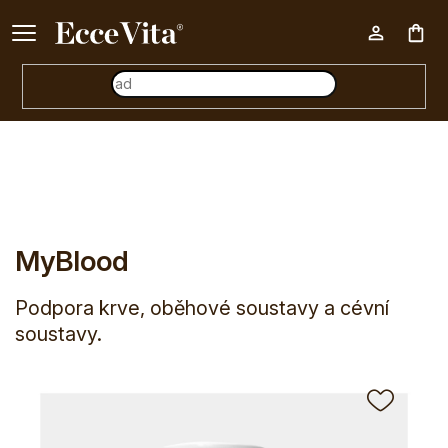
Ke každému nákupu nad 500 Kč dárek zdarma 📦
Nák
E-shop
Značky
Mycomedica
MyBlood
koš
MyBlood
Podpora krve, oběhové soustavy a cévní
soustavy.