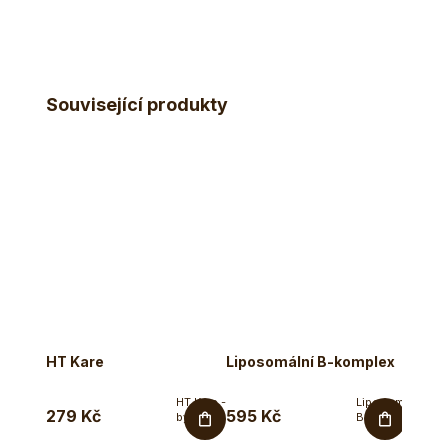
Související produkty
Tip
HT Kare
Liposomální B-komplex
Hořčí
HT Kare -
Liposomální
279 Kč
595 Kč
759 
bylinné
B-
kapsle
komplex
na
v