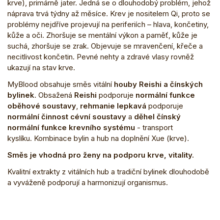
krve), primárně jater. Jedná se o dlouhodobý problém, jehož
náprava trvá týdny až měsíce. Krev je nositelem Qi, proto se
problémy nejdříve projevují na periferiích – hlava, končetiny,
kůže a oči. Zhoršuje se mentální výkon a paměť, kůže je
suchá, zhoršuje se zrak. Objevuje se mravenčení, křeče a
necitlivost končetin. Pevné nehty a zdravé vlasy rovněž
ukazují na stav krve.
MyBlood obsahuje směs vitální
houby Reishi a čínských
bylinek
. Obsažená
Reishi
podporuje
normální funkce
oběhové soustavy
,
rehmanie
lepkavá
podporuje
normální činnost cévní soustavy
a
děhel čínský
normální funkce krevního systému
- transport
kyslíku.
Kombinace bylin a hub na doplnění Xue (krve).
Směs je vhodná pro ženy na podporu krve, vitality.
Kvalitní extrakty z vitálních hub a tradiční bylinek dlouhodobě
a vyváženě podporují a harmonizují organismus.