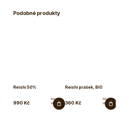
normální...
kapslích
s...
Podobné produkty
Reishi 50%
Reishi prášek, BIO
Reish
Imunita,
Imunita,
990 Kč
360 Kč
890 
vitalita,
vitalita,
oběhový
oběhový
systém,
systém,
cholesterol....
cholesterol....