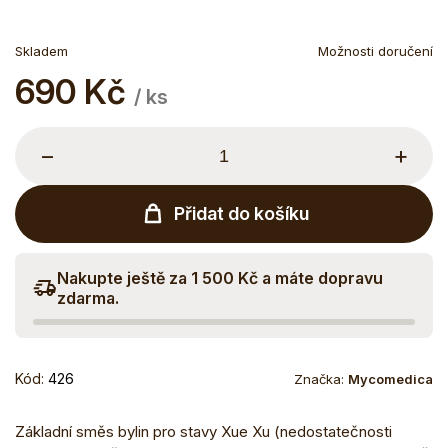
Skladem
Možnosti doručení
690 Kč
Měrná
/ ks
cena:
−
+
Přidat do košíku
Nakupte ještě za 1 500 Kč a máte dopravu
zdarma.
Kód:
426
Značka:
Mycomedica
Základní směs bylin pro stavy Xue Xu (nedostatečnosti