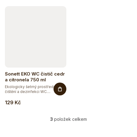
k
t
ů
Sonett EKO WC čistič cedr
a citronela 750 ml
Ekologicky šetrný prostředek na
čištění a dezinfekci WC....
129 Kč
3
položek celkem
O
v
l