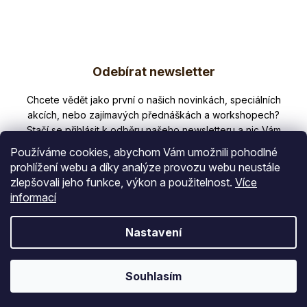
á
d
a
Z
c
í
Odebírat newsletter
á
p
p
Nezmeškejte žádné novinky či slevy!
r
v
a
k
t
y
Používáme cookies, abychom Vám umožnili pohodlné
v
í
prohlížení webu a díky analýze provozu webu neustále
ý
zlepšovali jeho funkce, výkon a použitelnost.
Více
E-mail
p
informací
i
s
Vložením e-mailu souhlasíte s
Nastavení
u
podmínkami ochrany osobních údajů
PŘIHLÁSIT SE
Souhlasím