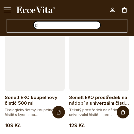
a
Ke každému nákupu nad 500 Kč dárek zdarma 📦
z
Otevřít filtr
Nák
e
n
V
í
koš
ý
p
p
r
i
o
s
d
p
u
r
Sonett EKO koupelnový
Sonett EKO prostředek na
k
o
čistič 500 ml
nádobí a univerzální čistič
SENSITIVE 500 ml
t
Ekologicky šetrný koupelnový
Tekutý prostředek na nádobí a
d
čistič s kyselinou...
univerzální čistič - i pro...
ů
u
109 Kč
129 Kč