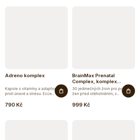
k
t
ů
Adreno komplex
BrainMax Prenatal
Complex, komplex
vitamínů pro těhotné ženy
Kapsle s vitamíny a adaptogeny
30 jedinečných živin pro potřeby
proti únavě a stresu. Ecce...
žen před otěhotněním, v...
790 Kč
999 Kč