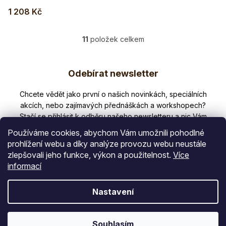
1 208 Kč
11
položek celkem
O
v
Z
l
Odebírat newsletter
á
á
d
p
Nezmeškejte žádné novinky či slevy!
a
a
c
í
t
p
Používáme cookies, abychom Vám umožnili pohodlné
í
r
prohlížení webu a díky analýze provozu webu neustále
v
zlepšovali jeho funkce, výkon a použitelnost.
Více
E-mail
k
informací
y
v
Vložením e-mailu souhlasíte s
Nastavení
ý
podmínkami ochrany osobních údajů
p
PŘIHLÁSIT SE
i
Souhlasím