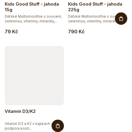
Kids Good Stuff - jahoda
Kids Good Stuff - jahoda
15g
225g
Dětské Multismoothie s ovocem,
Dětské Multismoothie s ovocem,
zeleninou, vitamíny, minerály,...
zeleninou, vitamíny, minerály,...
79 Kč
790 Kč
Vitamin D3/K2
Vitamin D3 a K2 v kapkách z řas -
podpora kostí...