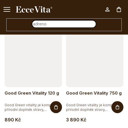
a
Ke každému nákupu nad 500 Kč dárek zdarma 📦
z
Otevřít filtr
Nák
e
n
V
í
koš
ý
p
p
r
i
o
s
d
p
u
r
Good Green Vitality 120 g
Good Green Vitality 750 g
k
o
t
Good Green vitality je komplexní
Good Green vitality je komplexní
d
přírodní doplněk stravy,...
přírodní doplněk stravy,...
ů
u
890 Kč
3 890 Kč