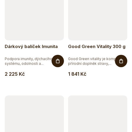
Dárkový balíček Imunita
Good Green Vitality 300 g
Podpora imunity, dýchacího
Good Green vitality je komplexní
systému, odolnosti a...
přírodní doplněk stravy,...
2 225 Kč
1 841 Kč
Těžko po jídle?
Přírodní podpora trávení