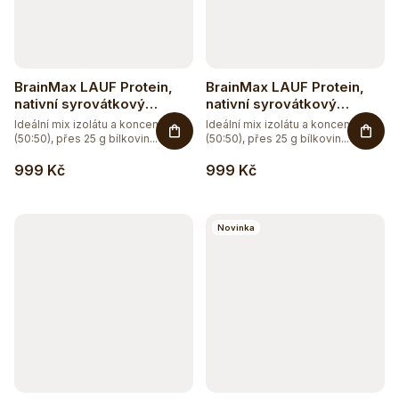
BrainMax LAUF Protein,
BrainMax LAUF Protein,
nativní syrovátkový
nativní syrovátkový
protein, 1000 g - čokoláda
protein, 1000 g - vanilka
Ideální mix izolátu a koncentrátu
Ideální mix izolátu a koncentrátu
(50:50), přes 25 g bílkovin...
(50:50), přes 25 g bílkovin...
999 Kč
999 Kč
Novinka