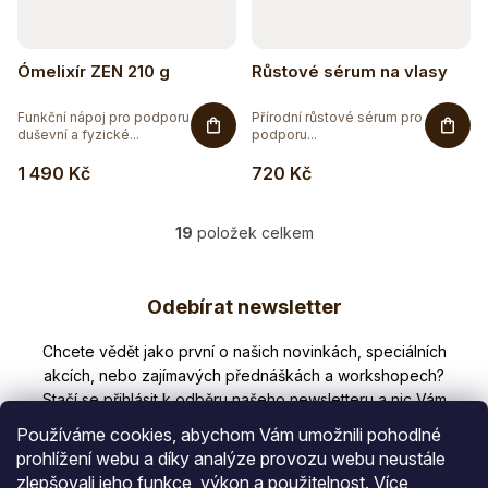
Ómelixír ZEN 210 g
Růstové sérum na vlasy
Funkční nápoj pro podporu
Přírodní růstové sérum pro
duševní a fyzické...
podporu...
1 490 Kč
720 Kč
19
položek celkem
O
v
Z
l
Odebírat newsletter
á
á
d
p
Nezmeškejte žádné novinky či slevy!
a
a
c
í
t
p
Používáme cookies, abychom Vám umožnili pohodlné
í
r
prohlížení webu a díky analýze provozu webu neustále
v
zlepšovali jeho funkce, výkon a použitelnost.
Více