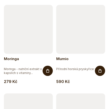
k
t
ů
Moringa
Mumio
Moringa - nutriční extrakt v
Přírodní horská pryskyřice v...
kapslích s vitaminy...
279 Kč
590 Kč