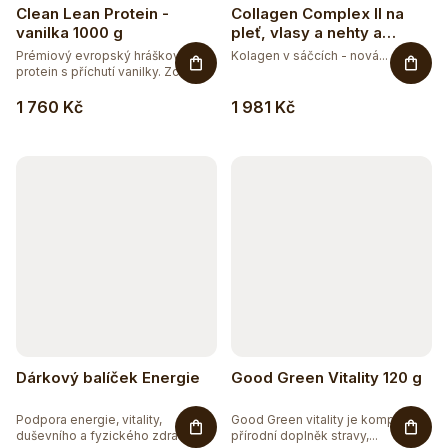
Clean Lean Protein -
Collagen Complex II na
vanilka 1000 g
pleť, vlasy a nehty a
vitalitu s příchutí mango-
Prémiový evropský hráškový
Kolagen v sáčcích - nová...
maracuja
protein s příchutí vanilky. Zcela...
1 760 Kč
1 981 Kč
Dárkový balíček Energie
Good Green Vitality 120 g
Podpora energie, vitality,
Good Green vitality je komplexní
duševního a fyzického zdraví....
přírodní doplněk stravy,...