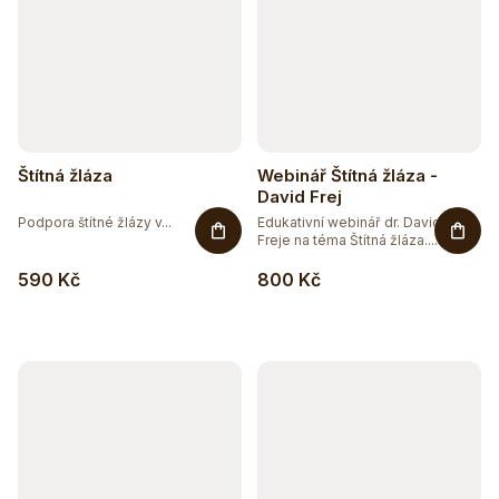
Štítná žláza
Webinář Štítná žláza -
David Frej
Podpora štítné žlázy v...
Edukativní webinář dr. Davida
Freje na téma Štítná žláza....
590 Kč
800 Kč
Těžko po jídle?
Přírodní podpora trávení