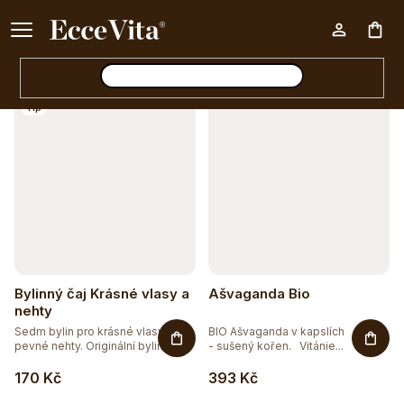
a
Ke každému nákupu nad 500 Kč dárek zdarma 📦
z
Otevřít filtr
Nák
e
n
V
Tip
í
koš
ý
p
p
r
i
o
s
d
p
u
r
Bylinný čaj Krásné vlasy a
Ašvaganda Bio
k
o
nehty
t
Sedm bylin pro krásné vlasy a
BIO Ašvaganda v kapslích
d
pevné nehty. Originální bylinná...
- sušený kořen. Vitánie...
ů
u
170 Kč
393 Kč