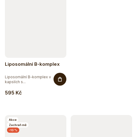
Liposomální B-komplex
Liposomální B-komplex v
kapslích s...
595 Kč
Sleva až 20 %
Na vybranou přírodní kosmetiku
Akce
Zachraň mě
–10 %