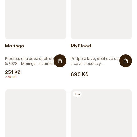
Moringa
MyBlood
Prodloužená doba spotřeby
Podpora krve, oběhové soustavy
5/2028. Moringa - nutriční...
a cévní soustavy....
251 Kč
690 Kč
279 Kč
Tip