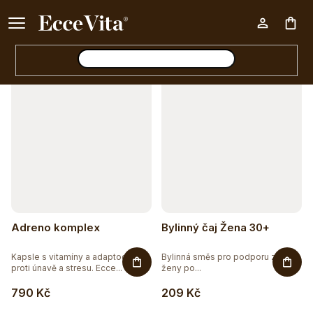
a
Ke každému nákupu nad 500 Kč dárek zdarma 📦
z
Otevřít filtr
Nák
e
n
V
í
koš
ý
p
p
r
i
o
s
d
p
u
r
Adreno komplex
Bylinný čaj Žena 30+
k
o
t
Kapsle s vitamíny a adaptogeny
Bylinná směs pro podporu zdraví
d
proti únavě a stresu. Ecce...
ženy po...
ů
u
790 Kč
209 Kč