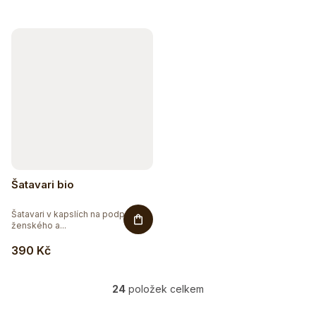
Šatavari bio
Šatavari v kapslích na podporu
ženského a...
390 Kč
24
položek celkem
O
v