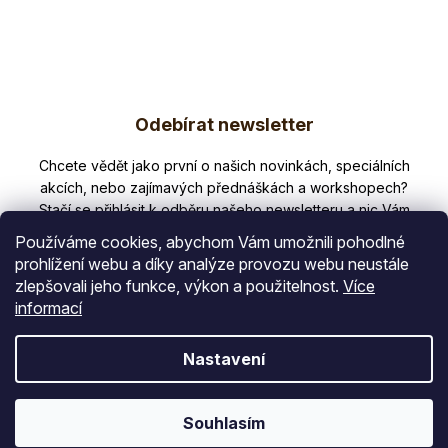
l
á
d
a
Z
c
í
Odebírat newsletter
á
p
p
Nezmeškejte žádné novinky či slevy!
r
v
a
k
t
y
Používáme cookies, abychom Vám umožnili pohodlné
v
í
prohlížení webu a díky analýze provozu webu neustále
ý
zlepšovali jeho funkce, výkon a použitelnost.
Více
E-mail
p
informací
i
s
Vložením e-mailu souhlasíte s
Nastavení
u
podmínkami ochrany osobních údajů
PŘIHLÁSIT SE
Souhlasím