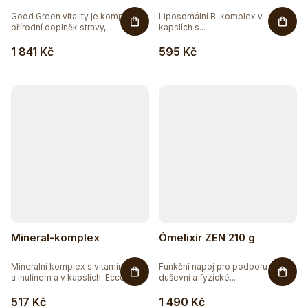
Good Green vitality je komplexní
Liposomální B-komplex v
přírodní doplněk stravy,...
kapslích s...
1 841 Kč
595 Kč
Mineral-komplex
Ómelixír ZEN 210 g
Minerální komplex s vitamínem C
Funkční nápoj pro podporu
a inulinem a v kapslích. Ecce...
duševní a fyzické...
517 Kč
1 490 Kč