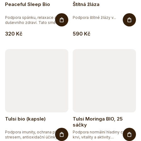
Peaceful Sleep Bio
Štítná žláza
Podpora spánku, relaxace a
Podpora štítné žlázy v...
duševního zdraví. Tato směs z...
320 Kč
590 Kč
Tulsi bio (kapsle)
Tulsi Moringa BIO, 25
sáčky
Podpora imunity, ochrana před
Podpora normální hladiny cukru v
stresem, antioxidační účinky....
krvi, vitality a aktivity....