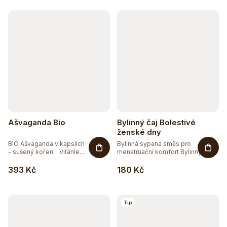
k
t
ů
Ašvaganda Bio
Bylinný čaj Bolestivé
ženské dny
BIO Ašvaganda v kapslích
Bylinná sypaná směs pro
- sušený kořen. Vitánie...
menstruační komfort Bylinný čaj...
393 Kč
180 Kč
Tip