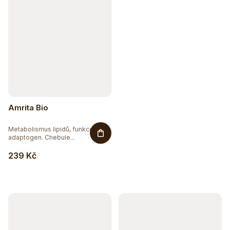
Amrita Bio
Metabolismus lipidů, funkce jater,
adaptogen. Chebule...
239 Kč
Sleva až 20 %
Na vybranou přírodní kosmetiku