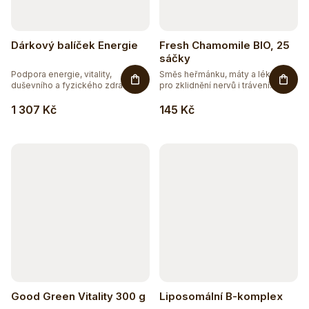
Dárkový balíček Energie
Fresh Chamomile BIO, 25
sáčky
Podpora energie, vitality,
Směs heřmánku, máty a lékořice
duševního a fyzického zdraví....
pro zklidnění nervů i trávení....
1 307 Kč
145 Kč
Good Green Vitality 300 g
Liposomální B-komplex