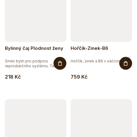
Bylinný čaj Plodnost ženy
Hořčík-Zinek-B6
Směs bylin pro podporu
Hořčík, zinek a B6 v sáčcích pro...
reprodukčního systému. Tato...
218 Kč
759 Kč
Těžko po jídle?
Přírodní podpora trávení