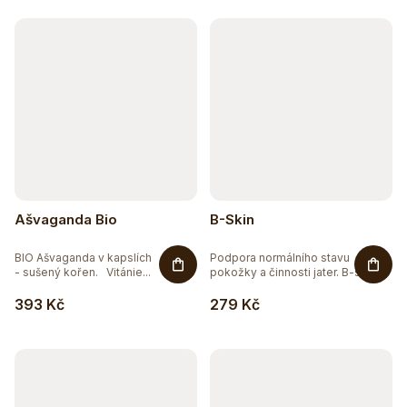
k
t
ů
Ašvaganda Bio
B-Skin
BIO Ašvaganda v kapslích
Podpora normálního stavu
- sušený kořen. Vitánie...
pokožky a činnosti jater. B-skin...
393 Kč
279 Kč