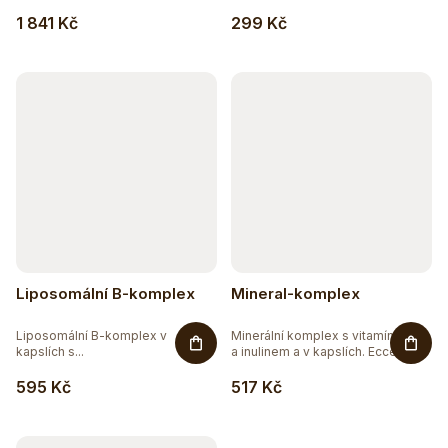
1 841 Kč
299 Kč
Liposomální B-komplex
Mineral-komplex
Liposomální B-komplex v
Minerální komplex s vitamínem C
kapslích s...
a inulinem a v kapslích. Ecce...
595 Kč
517 Kč