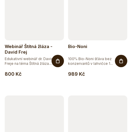
Webinář Štítná žláza -
Bio-Noni
David Frej
Edukativní webinář dr. Davida
100% Bio-Noni šťáva bez
Freje na téma Štítná žláza....
konzervantů v lahvičce 1...
800 Kč
989 Kč
Těžko po jídle?
Přírodní podpora trávení