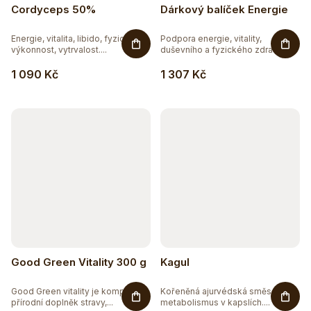
Cordyceps 50%
Dárkový balíček Energie
Energie, vitalita, libido, fyzická
Podpora energie, vitality,
výkonnost, vytrvalost....
duševního a fyzického zdraví....
1 090 Kč
1 307 Kč
Good Green Vitality 300 g
Kagul
Good Green vitality je komplexní
Kořeněná ajurvédská směs pro
přírodní doplněk stravy,...
metabolismus v kapslích....