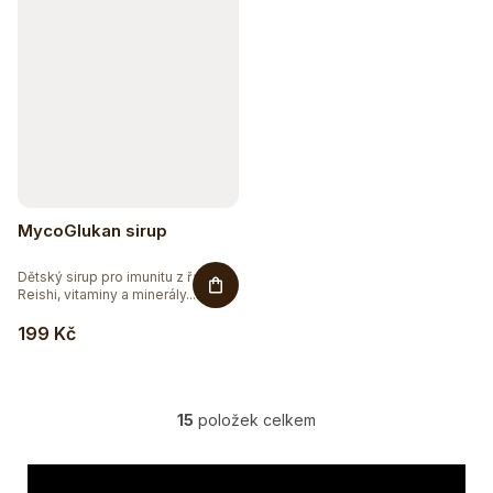
MycoGlukan sirup
Dětský sirup pro imunitu z řas s
Reishi, vitaminy a minerály....
199 Kč
Sleva až 20 %
Na vybranou přírodní kosmetiku
15
položek celkem
O
v
l