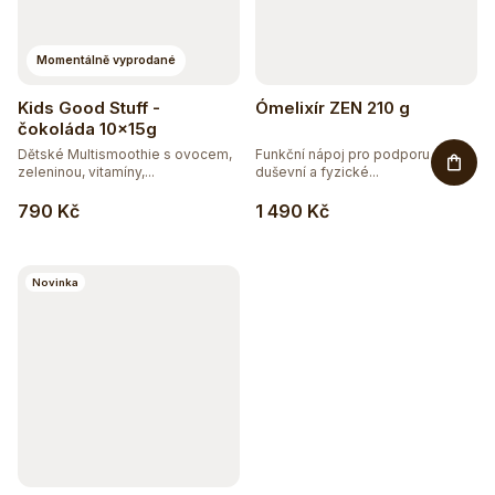
Momentálně vyprodané
Kids Good Stuff -
Ómelixír ZEN 210 g
čokoláda 10x15g
Dětské Multismoothie s ovocem,
Funkční nápoj pro podporu
zeleninou, vitamíny,...
duševní a fyzické...
790 Kč
1 490 Kč
Novinka