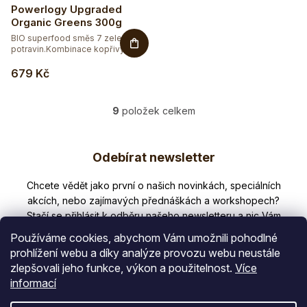
Powerlogy Upgraded
Organic Greens 300g
BIO superfood směs 7 zelených
potravin.Kombinace kopřivy,...
679 Kč
9
položek celkem
O
v
Z
l
Odebírat newsletter
á
á
d
p
Nezmeškejte žádné novinky či slevy!
a
a
c
í
t
p
Používáme cookies, abychom Vám umožnili pohodlné
í
r
prohlížení webu a díky analýze provozu webu neustále
v
zlepšovali jeho funkce, výkon a použitelnost.
Více
E-mail
k
informací
y