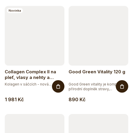
k
t
Novinka
ů
Collagen Complex II na
Good Green Vitality 120 g
pleť, vlasy a nehty a
vitalitu s příchutí mango-
Kolagen v sáčcích - nová...
Good Green vitality je komplexní
maracuja
přírodní doplněk stravy,...
1 981 Kč
890 Kč