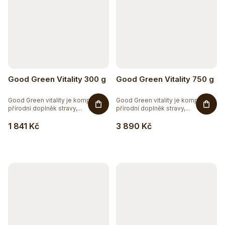
Good Green Vitality 300 g
Good Green Vitality 750 g
Good Green vitality je komplexní
Good Green vitality je komplexní
přírodní doplněk stravy,...
přírodní doplněk stravy,...
1 841 Kč
3 890 Kč
Těžko po jídle?
Přírodní podpora trávení