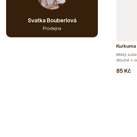
Svatka Bouberlová
Prodejna
Kurkuma 
Mletý suš
dlouhé v or
85 Kč
Z
á
p
a