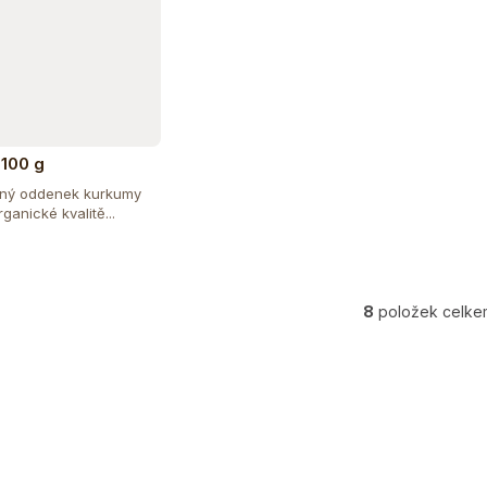
100 g
ený oddenek kurkumy
ganické kvalitě...
Do košíku
8
položek celke
O
v
l
á
d
a
c