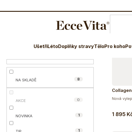
Ř
Dopor
O nás
Blog
Terapeuti
Věr
a
P
z
V
o
Novinka
e
Cena
ý
s
n
85
Kč
3890
Kč
p
t
Ušetři
Léto
Doplňky stravy
Tělo
Pro koho
Po
í
i
r
p
s
a
r
p
n
o
8
NA SKLADĚ
r
n
d
o
Collagen
í
klouby, k
u
Nová vylep
0
d
AKCE
p
příchutí
k
u
a
1 895 K
1
NOVINKA
t
k
n
ů
t
1
TIP