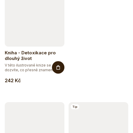
Kniha - Detoxikace pro
dlouhý život
V této ilustrované knize se
dozvíte, co přesně znamená...
242 Kč
Hydratujte chytře 💦
Detox a podpora trávení
Tip