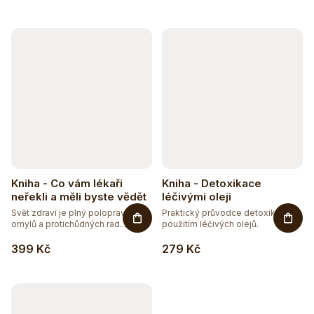
Kniha - Co vám lékaři
Kniha - Detoxikace
neřekli a měli byste vědět
léčivými oleji
Svět zdraví je plný polopravd,
Praktický průvodce detoxikací s
omylů a protichůdných rad....
použitím léčivých olejů.
399 Kč
279 Kč