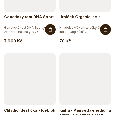
Genetický test DNA Sport
Hrníček Organic India
Genetický test DNA Sport je
Hrníček s víčkem značky Organic
zaměřen na analýzu 25
India. Originální...
genetických...
7 900 Kč
70 Kč
Chladicí destička - Iceblok
Kniha - Ájurvéda-medicína