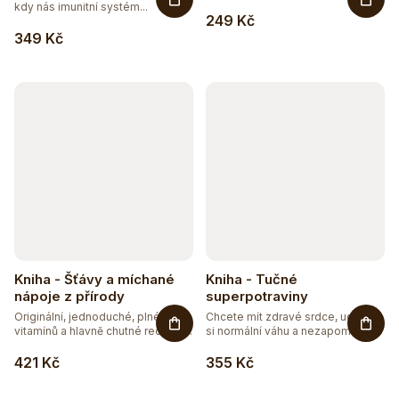
kdy nás imunitní systém...
249 Kč
349 Kč
Kniha - Šťávy a míchané
Kniha - Tučné
nápoje z přírody
superpotraviny
Originální, jednoduché, plné
Chcete mít zdravé srdce, udržet
vitamínů a hlavně chutné recepty...
si normální váhu a nezapomínat...
421 Kč
355 Kč