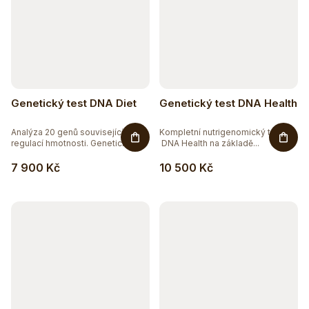
Genetický test DNA Diet
Genetický test DNA Health
Analýza 20 genů souvisejících s
Kompletní nutrigenomický test
regulací hmotnosti. Genetický...
DNA Health na základě...
7 900 Kč
10 500 Kč