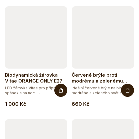
k
t
ů
Biodynamická žárovka
Červené brýle proti
Vitae ORANGE ONLY E27
modrému a zelenému
světlu světlé
LED žárovka Vitae pro přípravu na
Ideální červené brýle na blokaci
spánek a na noc. -...
modrého a zeleného světla pro...
1 000 Kč
660 Kč