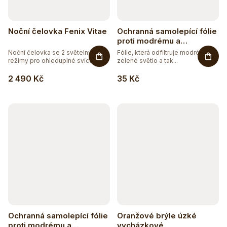
Noční čelovka Fenix Vitae
Ochranná samolepící fólie
proti modrému a
zelenému světlu - červená
Noční čelovka se 2 světelnými
Fólie, která odfiltruje modré, resp.
režimy pro ohleduplné svícení v...
zelené světlo a tak...
2 490 Kč
35 Kč
Ochranná samolepící fólie
Oranžové brýle úzké
proti modrému a
vycházkové