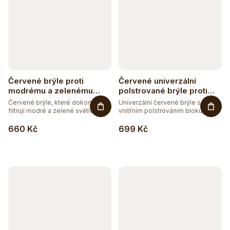
Červené brýle proti
Červené univerzální
modrému a zelenému
polstrované brýle proti
světlu univerzální
modrému a zelenému
Červené brýle, které dokonale
Univerzální červené brýle s
světlu
filtrují modré a zelené světlo....
vnitřním polstrováním blokující...
660 Kč
699 Kč
Těžko po jídle?
Přírodní podpora trávení