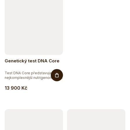
Genetický test DNA Core
Test DNA Core představuje
nejkomplexnější nutrigenomický
a...
13 900 Kč
Sleva až 20 %
Na vybranou přírodní kosmetiku