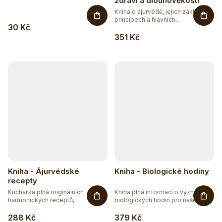
zdraví a dlouhověkosti
Kniha o ájurvédě, jejich základních
principech a hlavních...
30 Kč
351 Kč
Kniha - Ájurvédské
Kniha - Biologické hodiny
recepty
Kuchařka plná originálních
Kniha plná informací o významu
harmonických receptů,
biologických hodin pro naše...
kombinující...
288 Kč
379 Kč