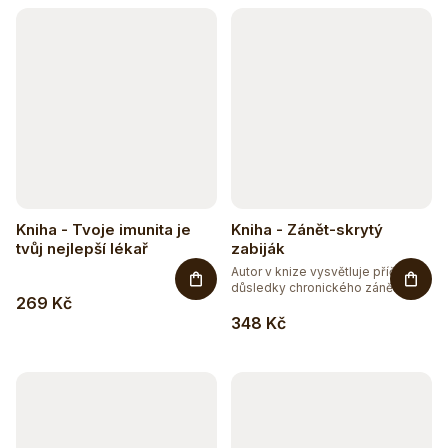
Kniha - Tvoje imunita je
Kniha - Zánět-skrytý
tvůj nejlepší lékař
zabiják
Autor v knize vysvětluje příčiny a
důsledky chronického zánětu...
269 Kč
348 Kč