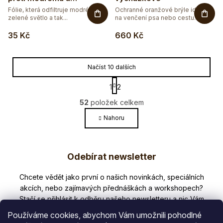
zelenému světlu -
Fólie, která odfiltruje modré, resp.
Ochranné oranžové brýle ideální
oranžová
zelené světlo a tak...
na venčení psa nebo cestu
domů...
35 Kč
660 Kč
Načíst 10 dalších
S
1
2
t
O
r
52
položek celkem
v
á
l
Nahoru
n
k
á
o
Z
d
v
a
Odebírat newsletter
á
á
c
n
p
í
í
Nezmeškejte žádné novinky či slevy!
p
a
r
t
v
Používáme cookies, abychom Vám umožnili pohodlné
k