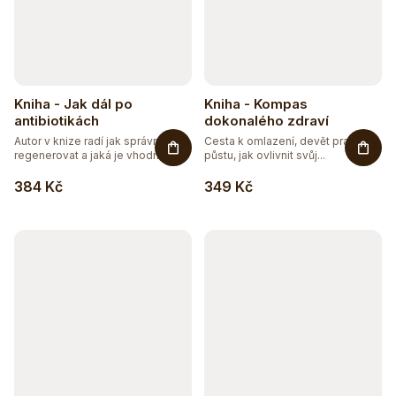
Kniha - Jak dál po
Kniha - Kompas
antibiotikách
dokonalého zdraví
Autor v knize radí jak správně
Cesta k omlazení, devět pravidel
regenerovat a jaká je vhodná...
půstu, jak ovlivnit svůj...
384 Kč
349 Kč