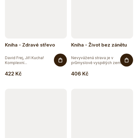
Kniha - Zdravé střevo
Kniha - Život bez zánětu
David Frej, Jiří Kuchař
Nevyvážená strava je v
Komplexní...
průmyslově vyspělých zemích
hlavní...
422 Kč
406 Kč