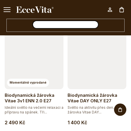
a
Ke každému nákupu nad 500 Kč dárek zdarma 📦
z
Otevřít filtr
Nák
e
n
V
í
koš
ý
p
p
r
i
o
s
d
p
Momentálně vyprodané
u
r
Biodynamická žárovka
Biodynamická žárovka
k
o
Vitae 3v1 ENN 2.0 E27
Vitae DAY ONLY E27
t
Ideální světlo na večerní relaxaci a
Světlo na aktivitu přes den. LED
d
přípravu na spánek. Tři...
žárovka Vitae DAY...
ů
u
2 490 Kč
1 400 Kč