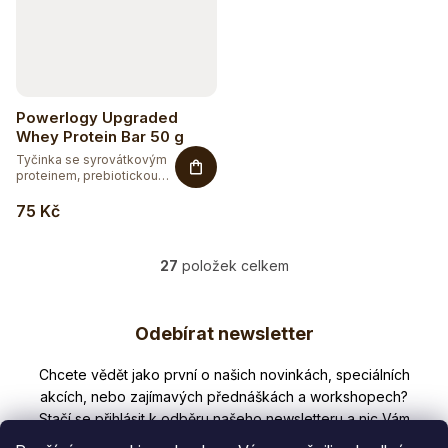
Powerlogy Upgraded
Whey Protein Bar 50 g
Tyčinka se syrovátkovým
proteinem, prebiotickou
vlákninou,...
75 Kč
27
položek celkem
O
v
Z
l
Odebírat newsletter
á
á
d
p
Nezmeškejte žádné novinky či slevy!
a
a
c
í
t