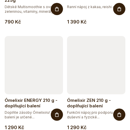
225g
Dětské Multismoothie s ovocem,
Ranní nápoj z kakaa, reishi a...
zeleninou, vitamíny, minerály,...
790 Kč
1 390 Kč
Ómelixir ENERGY 210 g -
Ómelixir ZEN 210 g -
doplňující balení
doplňující balení
Doplňte zásoby Ómelixiru! Toto
Funkční nápoj pro podporu
balení je určené...
duševní a fyzické...
1 290 Kč
1 290 Kč