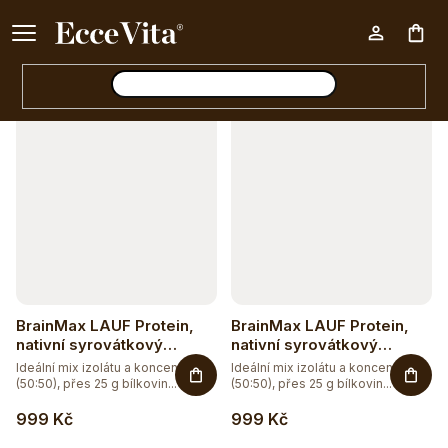
a
Ke každému nákupu nad 500 Kč dárek zdarma 📦
z
Otevřít filtr
Nák
e
n
V
í
koš
ý
p
p
r
i
o
s
d
p
u
r
BrainMax LAUF Protein,
BrainMax LAUF Protein,
k
o
nativní syrovátkový
nativní syrovátkový
protein, 1000 g - čokoláda
protein, 1000 g - vanilka
t
Ideální mix izolátu a koncentrátu
Ideální mix izolátu a koncentrátu
d
(50:50), přes 25 g bílkovin...
(50:50), přes 25 g bílkovin...
ů
u
999 Kč
999 Kč