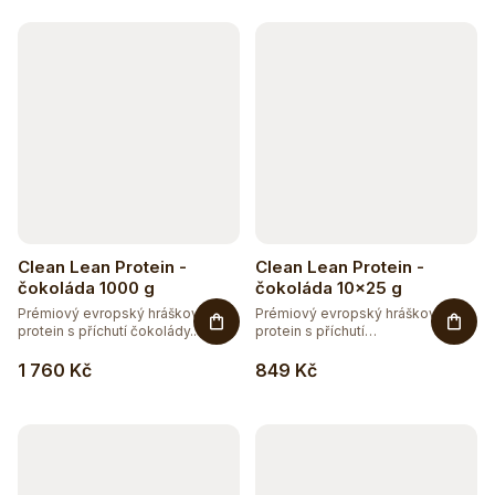
k
t
ů
Clean Lean Protein -
Clean Lean Protein -
čokoláda 1000 g
čokoláda 10x25 g
Prémiový evropský hráškový
Prémiový evropský hráškový
protein s příchutí čokolády.
protein s příchutí
Zcela...
čokolády. Zcela...
1 760 Kč
849 Kč