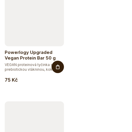
Powerlogy Upgraded
Vegan Protein Bar 50 g
VEGAN proteinová tyčinka s
prebiotickou vlákninou, kokosem
a...
75 Kč
Hydratujte chytře 💦
Detox a podpora trávení