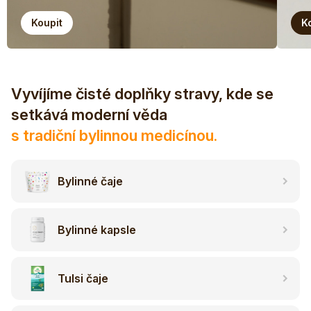
Koupit
K
Vyvíjíme čisté doplňky stravy, kde se
setkává moderní věda
s tradiční bylinnou medicínou.
Bylinné čaje
Bylinné kapsle
Tulsi čaje