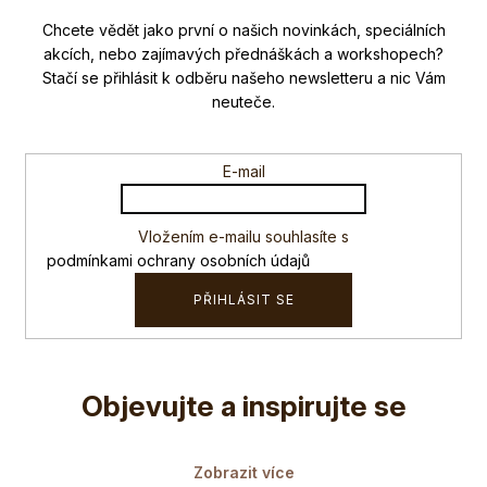
p
Nezmeškejte žádné novinky či slevy!
a
t
í
E-mail
Vložením e-mailu souhlasíte s
podmínkami ochrany osobních údajů
PŘIHLÁSIT SE
Přejít
na
Objevujte a inspirujte se
obsah
Zobrazit více