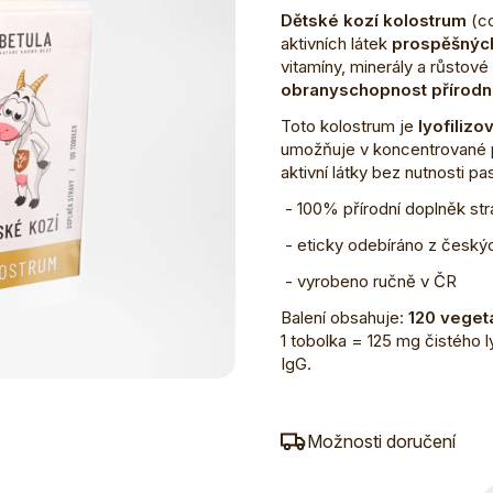
Dětské kozí kolostrum
(co
aktivních látek
prospěšných
vitamíny, minerály a růstové
obranyschopnost přírodn
Toto kolostrum je
lyofilizo
umožňuje v koncentrované 
aktivní látky bez nutnosti pa
- 100% přírodní doplněk st
- eticky odebíráno z český
- vyrobeno ručně v ČR
Balení obsahuje:
120 veget
1 tobolka = 125 mg čistého 
IgG.
Možnosti doručení