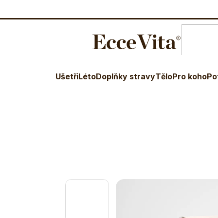
O nás
Blog
Terapeuti
Věr
E-shop
Kozí kolostrum dětské
Ušetři
Léto
Doplňky stravy
Tělo
Pro koho
Po