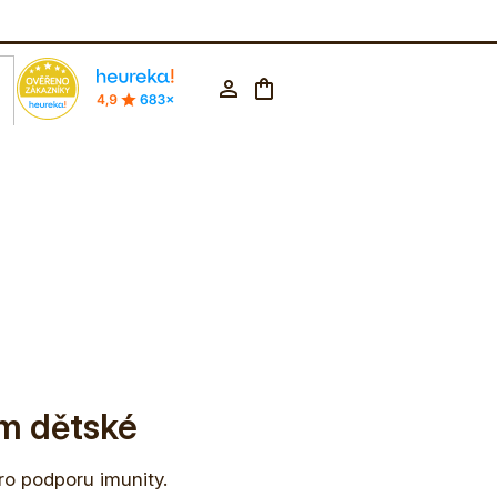
rodejna Praha
602 223 853
CZK ▼
Nákupní
Přihlášení
košík
um dětské
ro podporu imunity.