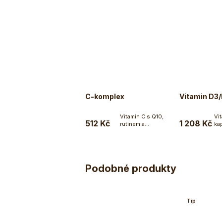
C-komplex
Vitamin D3
Vitamin C s Q10,
Vi
512 Kč
1 208 Kč
rutinem a
ka
Do košíku
bioflavonoidy v...
po
Podobné produkty
Tip