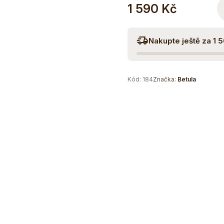
1 590 Kč
Nakupte ještě za 1 
Kód:
184
Značka:
Betula