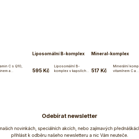
Liposomální B-komplex
Mineral-komplex
tamin C s Q10,
Liposomální B-
Minerální komp
595 Kč
517 Kč
tinem a
komplex v kapslích
vitamínem C a
Do košíku
Do košíku
Do koší
flavonoidy v...
s...
inulinem a v ka
Ecce...
Odebírat newsletter
Nezmeškejte žádné novinky či slevy!