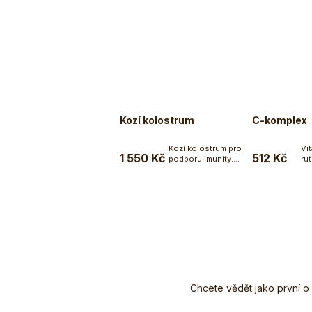
Kozí kolostrum
C-komplex
Kozí kolostrum pro
Vi
1 550 Kč
512 Kč
podporu imunity.
ru
Do košíku
Kozí...
bio
Z
á
p
a