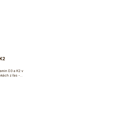
/K2
tamin D3 a K2 v
pkách z řas -
Do košíku
dpora kostí...