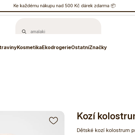
nostní program
Ke každému nákupu nad 500 Kč dárek zdarma 📦
Eshop
733 738 836
P
traviny
Kosmetika
Ekodrogerie
Ostatní
Značky
Kozí kolostr
Dětské kozí kolostrum p