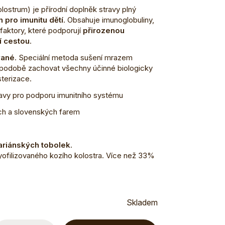
lostrum) je přírodní doplněk stravy plný
 pro imunitu dětí
. Obsahuje imunoglobuliny,
 faktory, které podporují
přirozenou
í cestou
.
vané
. Speciální metoda sušení mrazem
podobě zachovat všechny účinné biologicky
sterizace.
ravy pro podporu imunitního systému
ch a slovenských farem
ariánských tobolek
.
lyofilizovaného kozího kolostra. Více než 33%
Skladem