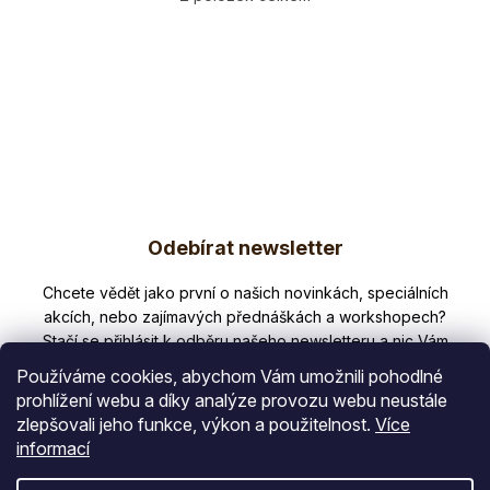
O
v
l
á
d
a
c
í
p
Z
r
v
Odebírat newsletter
á
k
p
y
Nezmeškejte žádné novinky či slevy!
v
a
ý
t
p
Používáme cookies, abychom Vám umožnili pohodlné
i
í
prohlížení webu a díky analýze provozu webu neustále
s
zlepšovali jeho funkce, výkon a použitelnost.
Více
E-mail
u
informací