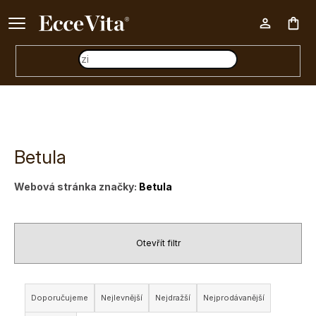
Ke každému nákupu nad 500 Kč dárek zdarma 📦
Nák
koš
Betula
Webová stránka značky:
Betula
Otevřít filtr
Ř
Doporučujeme
Nejlevnější
Nejdražší
Nejprodávanější