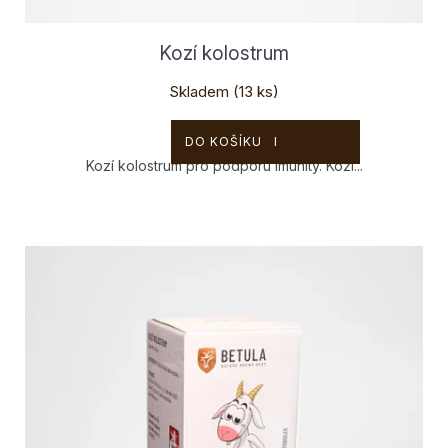
ů
Kozí kolostrum
Skladem
(13 ks)
1 550 Kč
DO KOŠÍKU
Kozí kolostrum pro podporu imunity. Kozí...