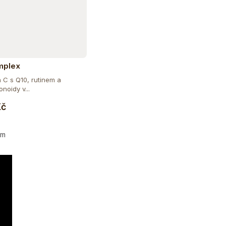
mplex
n C s Q10, rutinem a
onoidy v...
Do košíku
Kč
em