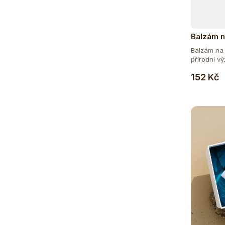
Balzám n
Levandu
Balzám na 
přírodní výž
152 Kč