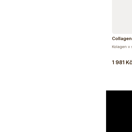
Collagen
vlasy a n
Kolagen v 
příchutí
1 981 K