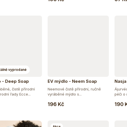
álně vyprodané
 - Deep Soap
EV mýdlo - Neem Soap
Nasja
běné, čistě přírodní
Neemové čistě přírodní, ručně
Ájurvéd
rodní řady Ecce...
vyráběné mýdlo s...
péči o 
Do košíku
196 Kč
190 
Akce