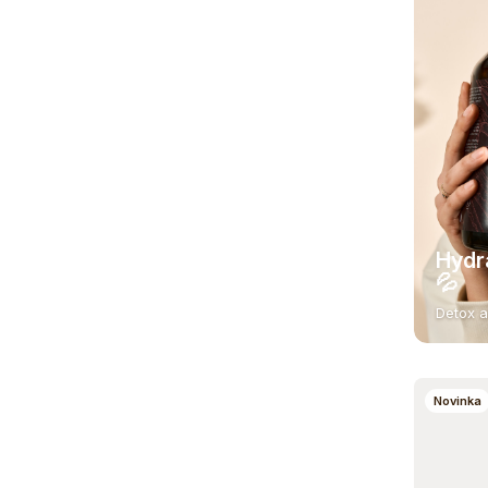
Hydr
💦
Detox a
Novinka