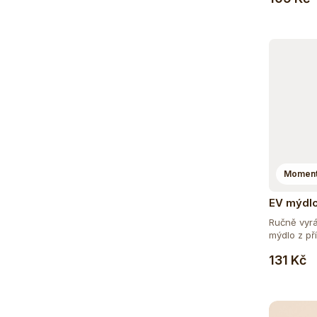
Moment
EV mýdlo
Ručně vyrá
mýdlo z pří
131 Kč