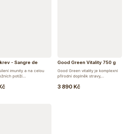
 krev - Sangre de
Good Green Vitality 750 g
 30 ml
ílení imunity a na celou
Good Green vitality je komplexní
žních potíží....
přírodní doplněk stravy,...
Do košíku
Do košíku
Kč
3 890 Kč