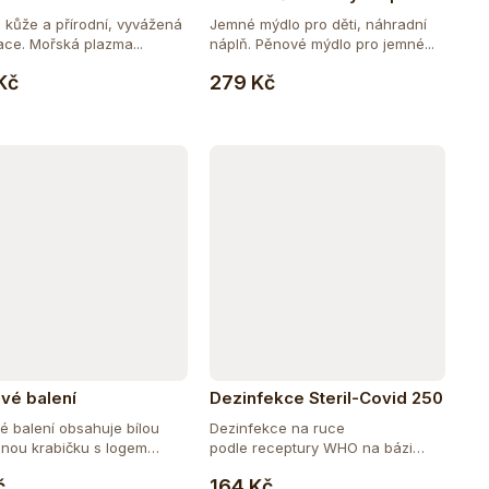
děti s měsíčkem 1 l
 kůže a přírodní, vyvážená
Jemné mýdlo pro děti, náhradní
ace. Mořská plazma...
náplň. Pěnové mýdlo pro jemné...
Do košíku
Do košíku
Kč
279 Kč
vé balení
Dezinfekce Steril-Covid 250
ml
é balení obsahuje bílou
Dezinfekce na ruce
lnou krabičku s logem
podle receptury WHO na bázi
Do košíku
Do košíku
alkoholu k...
č
164 Kč