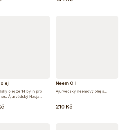
 olej
Neem Oil
ský olej ze 14 bylin pro
Ajurvédský neemový olej s...
nos. Ájurvédský Nasja...
Do košíku
Do košíku
Kč
210 Kč