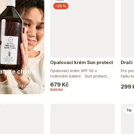
–20 %
Opalovací krém Sun protect
Dračí
SPF50 rodinné balení 200 ml
Drago
atujte chytře
Opalovací krém SPF 50 v
Pro pos
rodinném balení. Sun protect...
řadu ko
Do košíku
679 Kč
299 
 podpora trávení
849 Kč
Tip