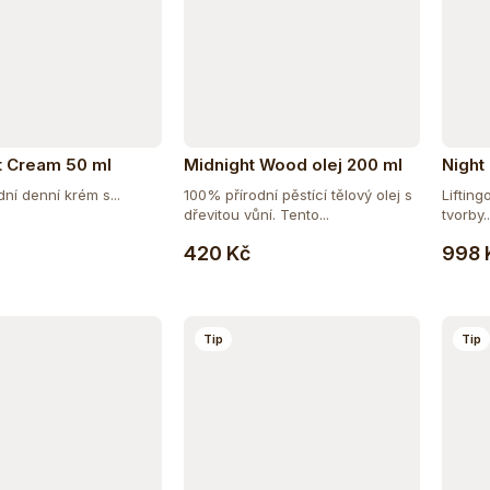
t Cream 50 ml
Midnight Wood olej 200 ml
Night
dní denní krém s...
100% přírodní pěstící tělový olej s
Liftin
dřevitou vůní. Tento...
tvorby..
Do košíku
Do košíku
420 Kč
998 
Tip
Tip