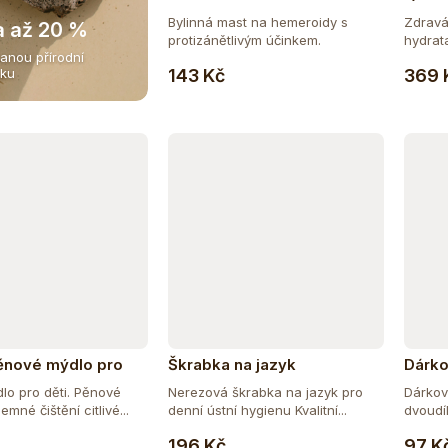
Bylinná mast na hemeroidy s
Zdravá
a až 20 %
protizánětlivým účinkem.
hydrat
anou přírodní
Do košíku
143 Kč
369 
iku
ěnové mýdlo pro
Škrabka na jazyk
Dárko
ěsíčkem 200 ml
o pro děti. Pěnové
Nerezová škrabka na jazyk pro
Dárkov
emné čištění citlivé...
denní ústní hygienu Kvalitní...
dvoudí
Do košíku
Do košíku
Ecce...
196 Kč
97 K