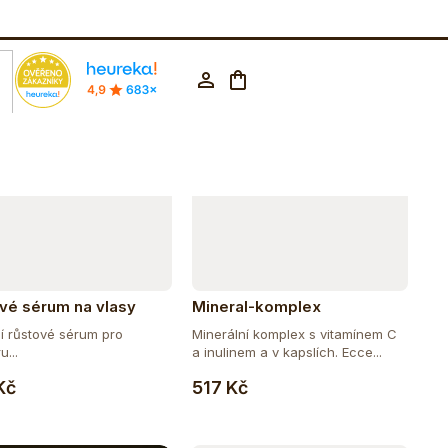
Abecedně
rodejna Praha
602 223 853
CZK ▼
Nákupní
Přihlášení
košík
vé sérum na vlasy
Mineral-komplex
ní růstové sérum pro
Minerální komplex s vitamínem C
...
a inulinem a v kapslích. Ecce...
Do košíku
Do košíku
Kč
517 Kč