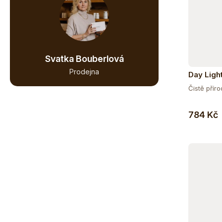
Svatka Bouberlová
Prodejna
Day Ligh
Čistě příro
784 Kč