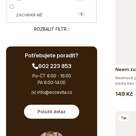
e
ů
l
1
ZACHRAŇ MĚ
ROZBALIT FILTR
Potřebujete poradit?
602 223 853
Neem zub
Po-ČT 8:00 - 16:00
Neemová př
PA 8:00-14:00
pasta bez 
✉️ info@eccevita.cz
149 Kč
Položit dotaz
Tip