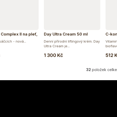
 Complex II na pleť,
Day Ultra Cream 50 ml
C-ko
ehty a vitalitu s
sáčcích - nová...
Denní přírodní liftingový krém. Day
Vitami
 mango-maracuja
Ultra Cream je...
bioflav
Do košíku
č
1 300 Kč
512 
32
položek celk
O
v
l
á
d
a
c
í