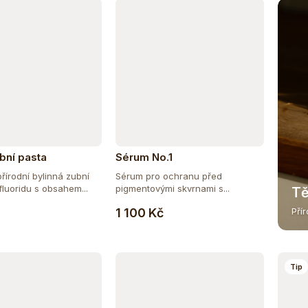
ní pasta
Sérum No.1
írodní bylinná zubní
Sérum pro ochranu před
fluoridu s obsahem...
pigmentovými skvrnami s...
Tě
Do košíku
Do košíku
1 100 Kč
Pří
Tip