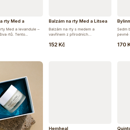
a rty Med a
Balzám na rty Med a Litsea
Bylin
le
nehty
rty Med a levandule –
Balzám na rty s medem a
Sedm b
iva rtů. Tento...
vavřínem z přírodních
pevné n
Do košíku
Do košíku
esenciálních olejů.
152 Kč
170 
Hemheal
Quint