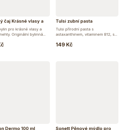
ný čaj Krásné vlasy a
Tulsi zubní pasta
ylin pro krásné vlasy a
Tulsi přírodní pasta s
ehty. Originální bylinná...
astaxanthinem, vitaminem B12, s...
Do košíku
Do košíku
Kč
149 Kč
on Dermo 100 ml
Sonett Pěnové mýdlo pro