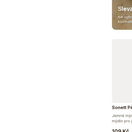
Slev
Na vybr
kosmet
Sonett P
děti s m
Jemné mýdl
mýdlo pro j
109 Kč