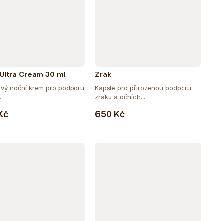
 Ultra Cream 30 ml
Zrak
gový noční krém pro podporu
Kapsle pro přirozenou podporu
.
zraku a očních...
Do košíku
Do košíku
Kč
650 Kč