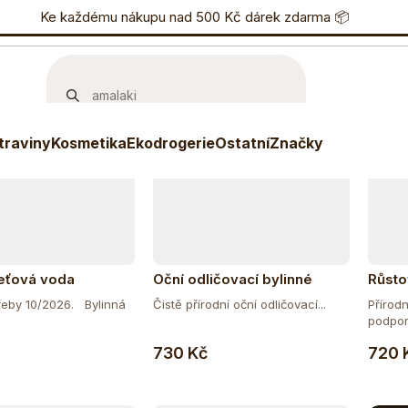
učujeme
Nejlevnější
Nejdražší
Nejprodávanější
nostní program
Ke každému nákupu nad 500 Kč dárek zdarma 📦
Eshop
733 738 836
P
Tip
Tip
 mě
traviny
Kosmetika
Ekodrogerie
Ostatní
Značky
leťová voda
Oční odličovací bylinné
Růsto
sérum
řeby 10/2026. Bylinná
Čistě přírodní oční odličovací...
Přírod
podporu
Do košíku
Do košíku
730 Kč
720 