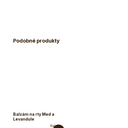
Podobné produkty
Balzám na rty Med a
Levandule
Balzám