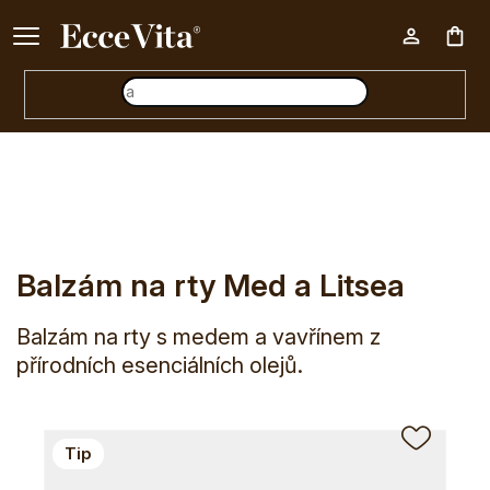
Ke každému nákupu nad 500 Kč dárek zdarma 📦
Nák
E-shop
Kosmetika
Péče o rty
Balzámy na rty
Balzám n
koš
Balzám na rty Med a Litsea
Balzám na rty s medem a vavřínem z
přírodních esenciálních olejů.
Tip