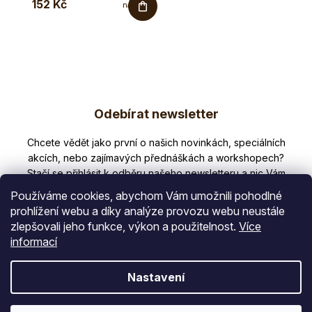
152 Kč
na rty
Med a
levandule
–
přírodní
výživa
rtů.
Tento...
Z
Odebírat newsletter
á
p
Nezmeškejte žádné novinky či slevy!
a
t
Používáme cookies, abychom Vám umožnili pohodlné
í
prohlížení webu a díky analýze provozu webu neustále
zlepšovali jeho funkce, výkon a použitelnost.
Více
E-mail
informací
Vložením e-mailu souhlasíte s
Nastavení
podmínkami ochrany osobních údajů