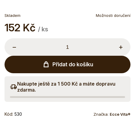
Skladem
Možnosti doručení
152 Kč
Měrná
/ ks
cena:
−
+
Přidat do košíku
Nakupte ještě za 1 500 Kč a máte dopravu
zdarma.
Kód:
530
Značka:
Ecce Vita®