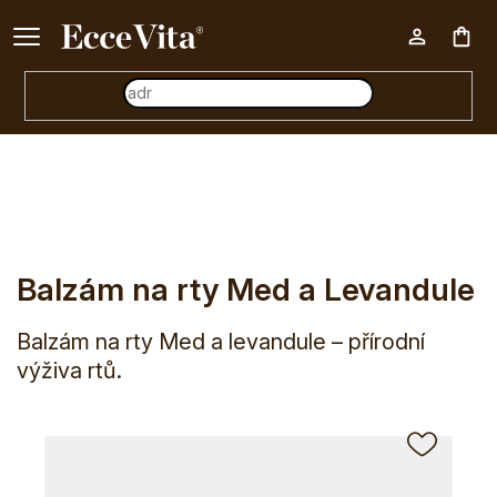
Ke každému nákupu nad 500 Kč dárek zdarma 📦
Nák
E-shop
Kosmetika
Péče o rty
Balzámy na rty
Balzám 
koš
Balzám na rty Med a Levandule
Balzám na rty Med a levandule – přírodní
výživa rtů.