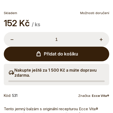
Skladem
Možnosti doručení
152 Kč
Měrná
/ ks
cena:
−
+
Přidat do košíku
Nakupte ještě za 1 500 Kč a máte dopravu
zdarma.
Kód:
531
Značka:
Ecce Vita®
Tento jemný balzám s originální recepturou Ecce Vita
®