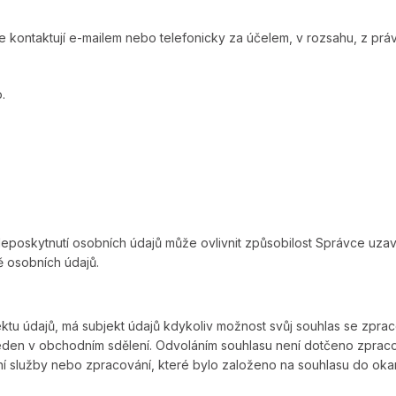
kontaktují e-mailem nebo telefonicky za účelem, v rozsahu, z práv
.
eposkytnutí osobních údajů může ovlivnit způsobilost Správce uzavř
ě osobních údajů.
tu údajů, má subjekt údajů kdykoliv možnost svůj souhlas se zprac
den v obchodním sdělení. Odvoláním souhlasu není dotčeno zpracov
ání služby nebo zpracování, které bylo založeno na souhlasu do oka