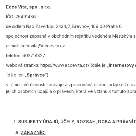
Ecce Vita, spol. s r.o.
IČO: 26491486
se sídlem Nad Závěrkou 2434/7, Břevnov, 169 00 Praha 6
společnost zapsaná v obchodním rejstříku vedeném Městským s
e-mail: eccevita@eccevita.cz
telefon: 602718827
webová stránka: https://www.eccevita.cz/ (dále je „
internetový
(dále jen „
Správce
“)
v rámci své činnosti spravuje a zpracovává osobní údaje níže u
jejich osobních údajů a o právech, která ve vztahu k tomuto zpra
SUBJEKTY ÚDAJŮ, ÚČELY, ROZSAH, DOBA A PRÁVNÍ
A.
ZÁKAZNÍCI