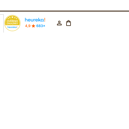
rodejna Praha
602 223 853
CZK ▼
Nákupní
Přihlášení
košík