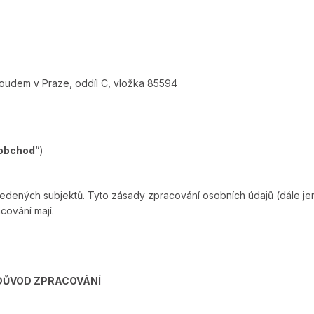
oudem v Praze, oddíl C, vložka 85594
 obchod
“)
vedených subjektů. Tyto zásady zpracování osobních údajů (dále je
cování mají.
 DŮVOD ZPRACOVÁNÍ