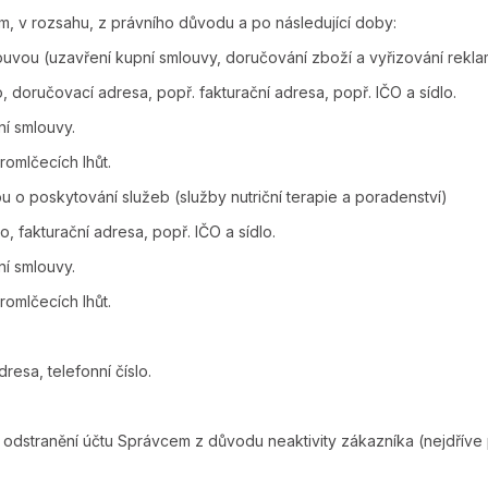
, v rozsahu, z právního důvodu a po následující doby:
ouvou (uzavření kupní smlouvy, doručování zboží a vyřizování rekla
o, doručovací adresa, popř. fakturační adresa, popř. IČO a sídlo.
í smlouvy.
omlčecích lhůt.
 o poskytování služeb (služby nutriční terapie a poradenství)
o, fakturační adresa, popř. IČO a sídlo.
í smlouvy.
omlčecích lhůt.
resa, telefonní číslo.
 odstranění účtu Správcem z důvodu neaktivity zákazníka (nejdříve 