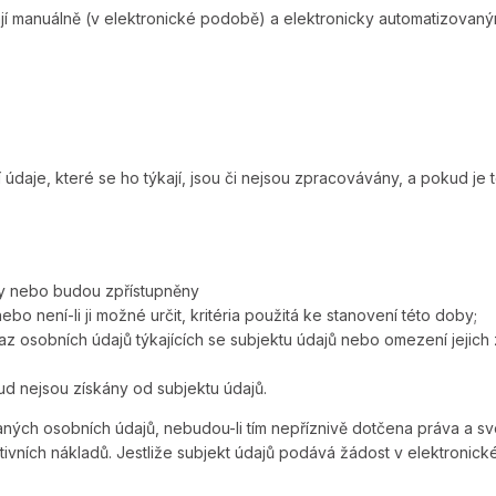
í manuálně (v elektronické podobě) a elektronicky automatizovaný
údaje, které se ho týkají, jsou či nejsou zpracovávány, a pokud je 
ly nebo budou zpřístupněny
 není-li ji možné určit, kritéria použitá ke stanovení této doby;
osobních údajů týkajících se subjektu údajů nebo omezení jejich 
d nejsou získány od subjektu údajů.
ých osobních údajů, nebudou-li tím nepříznivě dotčena práva a svo
ivních nákladů. Jestliže subjekt údajů podává žádost v elektronick