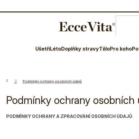
O nás
Blog
Terapeuti
Věr
Ušetři
Léto
Doplňky stravy
Tělo
Pro koho
Po
Domů
Podmínky ochrany osobních údajů
Podmínky ochrany osobních 
PODMÍNKY OCHRANY A ZPRACOVÁNÍ OSOBNÍCH ÚDAJŮ