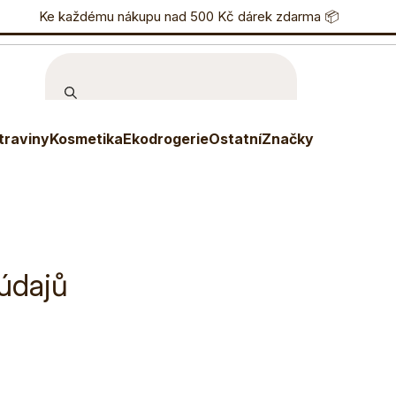
nostní program
Ke každému nákupu nad 500 Kč dárek zdarma 📦
Eshop
733 738 836
P
traviny
Kosmetika
Ekodrogerie
Ostatní
Značky
údajů