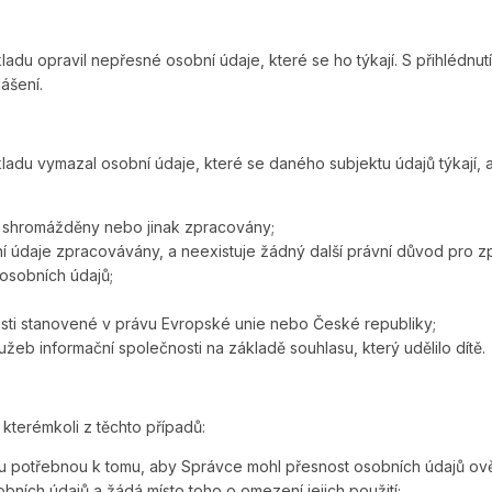
du opravil nepřesné osobní údaje, které se ho týkají. S přihlédnu
ášení.
ladu vymazal osobní údaje, které se daného subjektu údajů týkají
ly shromážděny nebo jinak zpracovány;
ní údaje zpracovávány, a neexistuje žádný další právní důvod pro z
osobních údajů;
osti stanovené v právu Evropské unie nebo České republiky;
žeb informační společnosti na základě souhlasu, který udělilo dítě.
kterémkoli z těchto případů:
bu potřebnou k tomu, aby Správce mohl přesnost osobních údajů ověř
bních údajů a žádá místo toho o omezení jejich použití;