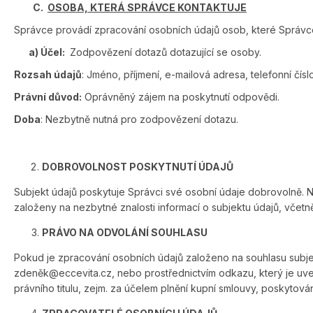
C.
OSOBA, KTERÁ SPRÁVCE KONTAKTUJE
Správce provádí zpracování osobních údajů osob, které Správce 
a) Účel:
Zodpovězení dotazů dotazující se osoby.
Rozsah údajů
: Jméno, příjmení, e-mailová adresa, telefonní číslo
Právní důvod:
Oprávněný zájem na poskytnutí odpovědi.
Doba
: Nezbytně nutná pro zodpovězení dotazu.
DOBROVOLNOST POSKYTNUTÍ ÚDAJŮ
Subjekt údajů poskytuje Správci své osobní údaje dobrovolně. N
založeny na nezbytné znalosti informací o subjektu údajů, včetn
PRÁVO NA ODVOLÁNÍ SOUHLASU
Pokud je zpracování osobních údajů založeno na souhlasu subjek
zdeněk@eccevita.cz, nebo prostřednictvím odkazu, který je uve
právního titulu, zejm. za účelem plnění kupní smlouvy, poskytov