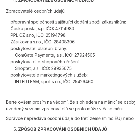
ZPRACOVATELÉ OSOBNÍCH ÚDAJŮ
Zpracovatelé osobních údajů:
přepravní společnosti zajišťující dodání zboží zákazníkům:
Česká pošta, s.p. IČO: 47114983
PPL CZ s.r.o, IČO: 25194798
Zásilkovna s.r.o., IČO: 28408306
poskytovatel platební brány:
ComGate Payments, a.s., IČO: 27924505
poskytovatel e-shopového řešení:
Shoptet, a.s., IČO: 28935675
poskytovatelé marketingových služeb:
INTERTEAM, spol. s r.o., IČO: 25426460
Berte ovšem prosím na vědomí, že s ohledem na měnící se osob
uvedený seznam zpracovatelů se proto může v čase měnit.
Správce nepředává osobní údaje do třetí země (mimo EU) nebo 
ZPŮSOB ZPRACOVÁNÍ OSOBNÍCH ÚDAJŮ