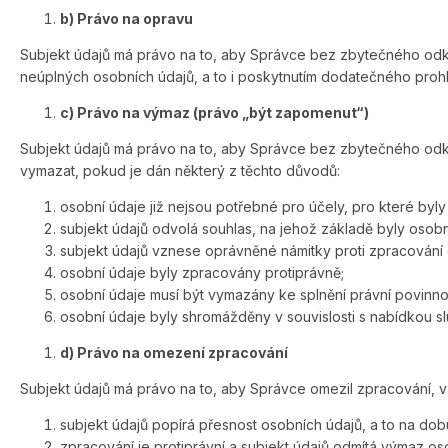
b) Právo na opravu
Subjekt údajů má právo na to, aby Správce bez zbytečného odkla
neúplných osobních údajů, a to i poskytnutím dodatečného prohl
c) Právo na výmaz (právo „být zapomenut“)
Subjekt údajů má právo na to, aby Správce bez zbytečného odk
vymazat, pokud je dán některý z těchto důvodů:
osobní údaje již nejsou potřebné pro účely, pro které by
subjekt údajů odvolá souhlas, na jehož základě byly osob
subjekt údajů vznese oprávněné námitky proti zpracování 
osobní údaje byly zpracovány protiprávně;
osobní údaje musí být vymazány ke splnění právní povinn
osobní údaje byly shromážděny v souvislosti s nabídkou slu
d) Právo na omezení zpracování
Subjekt údajů má právo na to, aby Správce omezil zpracování, v 
subjekt údajů popírá přesnost osobních údajů, a to na do
zpracování je protiprávní a subjekt údajů odmítá výmaz oso