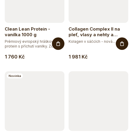
Clean Lean Protein -
Collagen Complex II na
vanilka 1000 g
pleť, vlasy a nehty a
vitalitu s příchutí mango-
Prémiový evropský hráškový
Kolagen v sáčcích - nová...
maracuja
protein s příchutí vanilky. Zcela...
1 760 Kč
1 981 Kč
Novinka