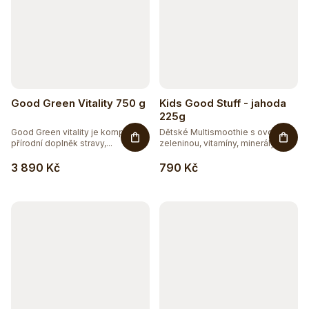
Good Green Vitality 750 g
Kids Good Stuff - jahoda
225g
Good Green vitality je komplexní
Dětské Multismoothie s ovocem,
přírodní doplněk stravy,...
zeleninou, vitamíny, minerály,...
3 890 Kč
790 Kč