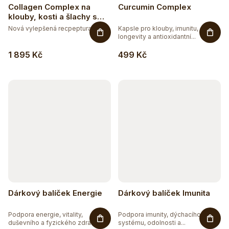
Collagen Complex na
Curcumin Complex
klouby, kosti a šlachy s
příchutí mango-maracuja
Nová vylepšená recpeptura -...
Kapsle pro klouby, imunitu,
longevity a antioxidantní...
1 895 Kč
499 Kč
Dárkový balíček Energie
Dárkový balíček Imunita
Podpora energie, vitality,
Podpora imunity, dýchacího
duševního a fyzického zdraví....
systému, odolnosti a...