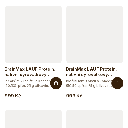
k
t
ů
BrainMax LAUF Protein,
BrainMax LAUF Protein,
nativní syrovátkový
nativní syrovátkový
protein, 1000 g - čokoláda
protein, 1000 g - vanilka
Ideální mix izolátu a koncentrátu
Ideální mix izolátu a koncentrátu
(50:50), přes 25 g bílkovin...
(50:50), přes 25 g bílkovin...
999 Kč
999 Kč