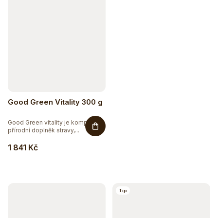
Good Green Vitality 300 g
Good Green vitality je komplexní
přírodní doplněk stravy,...
1 841 Kč
Sleva až 20 %
Na vybranou přírodní kosmetiku
Tip