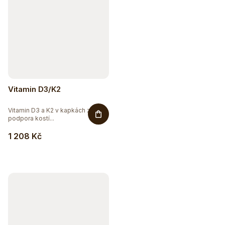
Vitamin D3/K2
Vitamin D3 a K2 v kapkách z řas -
podpora kostí...
1 208 Kč
Hydratujte chytře 💦
Detox a podpora trávení