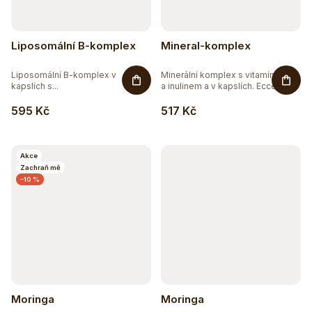
Liposomální B-komplex
Mineral-komplex
Liposomální B-komplex v
Minerální komplex s vitamínem C
kapslích s...
a inulinem a v kapslích. Ecce...
595 Kč
517 Kč
Akce
Zachraň mě
–10 %
Moringa
Moringa