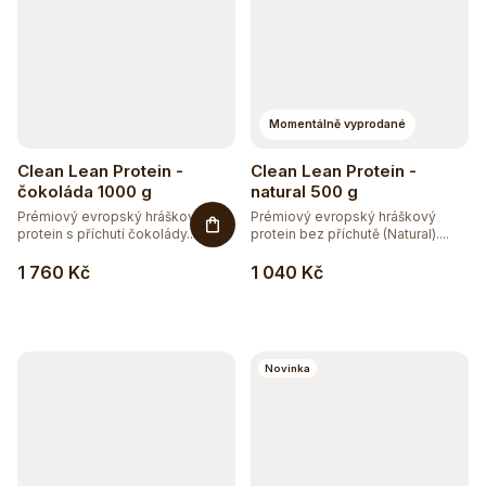
Momentálně vyprodané
Clean Lean Protein -
Clean Lean Protein -
čokoláda 1000 g
natural 500 g
Prémiový evropský hráškový
Prémiový evropský hráškový
protein s příchutí čokolády.
protein bez příchutě (Natural)....
Zcela...
1 760 Kč
1 040 Kč
Těžko po jídle?
Přírodní podpora trávení
Novinka