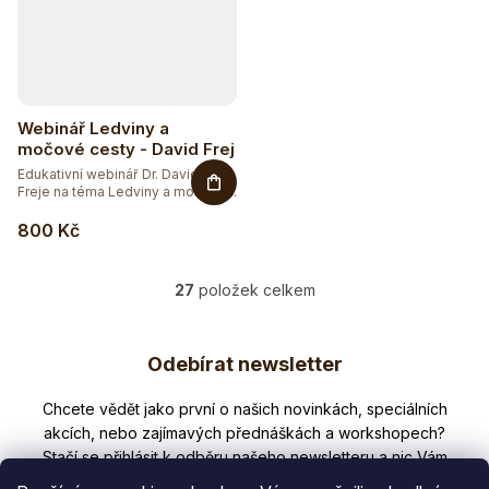
Webinář Ledviny a
močové cesty - David Frej
Edukativní webinář Dr. Davida
Freje na téma Ledviny a močové...
800 Kč
27
položek celkem
O
v
Z
l
Odebírat newsletter
á
á
d
p
Nezmeškejte žádné novinky či slevy!
a
a
c
í
t