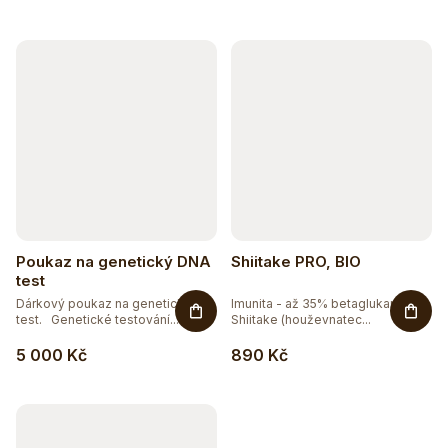
Poukaz na genetický DNA
Shiitake PRO, BIO
test
Dárkový poukaz na genetický
Imunita - až 35% betaglukanů.
test. Genetické testování...
Shiitake (houževnatec...
5 000 Kč
890 Kč