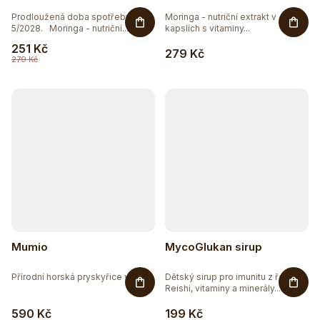
Prodloužená doba spotřeby
Moringa - nutriční extrakt v
5/2028. Moringa - nutriční...
kapslích s vitaminy...
251 Kč
279 Kč
279 Kč
Mumio
MycoGlukan sirup
Přírodní horská pryskyřice v...
Dětský sirup pro imunitu z řas s
Reishi, vitaminy a minerály....
590 Kč
199 Kč