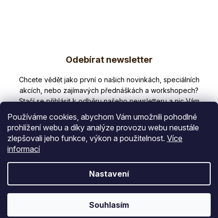
imunity
a...
Z
Odebírat newsletter
á
p
Nezmeškejte žádné novinky či slevy!
a
t
Používáme cookies, abychom Vám umožnili pohodlné
í
prohlížení webu a díky analýze provozu webu neustále
zlepšovali jeho funkce, výkon a použitelnost.
Více
E-mail
informací
Vložením e-mailu souhlasíte s
Nastavení
podmínkami ochrany osobních údajů
PŘIHLÁSIT SE
Souhlasím