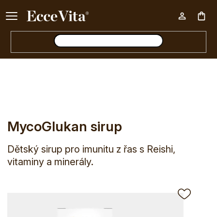
Ke každému nákupu nad 500 Kč dárek zdarma 📦
Nák
E-shop
MycoGlukan sirup
koš
MycoGlukan sirup
Dětský sirup pro imunitu z řas s Reishi,
vitaminy a minerály.