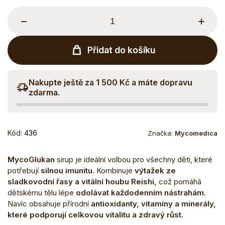
−
+
Přidat do košíku
Nakupte ještě za 1 500 Kč a máte dopravu
zdarma.
Kód:
436
Značka:
Mycomedica
MycoGlukan
sirup je ideální volbou pro všechny děti, které
potřebují
silnou imunitu
. Kombinuje
výtažek ze
sladkovodní řasy a vitální houbu Reishi,
což pomáhá
dětskému tělu lépe
odolávat každodenním nástrahám
.
Navíc obsahuje přírodní
antioxidanty, vitamíny a minerály,
které podporují celkovou vitalitu a zdravý růst.