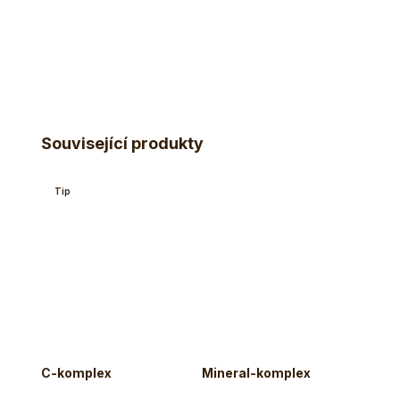
Související produkty
Tip
Akce
Zach
–
C-komplex
Mineral-komplex
Mori