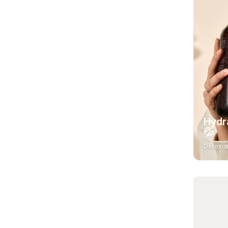
Hydr
💦
Detox a