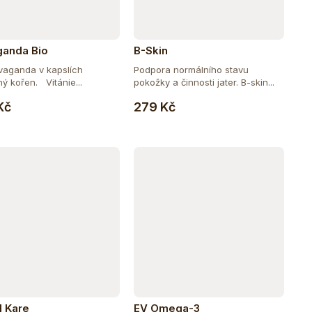
anda Bio
B-Skin
vaganda v kapslích
Podpora normálního stavu
ý kořen. Vitánie...
pokožky a činnosti jater. B-skin...
Do košíku
Do košíku
Kč
279 Kč
 Kare
EV Omega-3