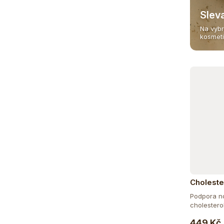
115
DOPLNĚK STRAVY
Slev
Na vybr
15
EXTRAKTY
kosmet
5
RAW
181
VEGAN
Choleste
Podpora no
cholesterolu
449 Kč