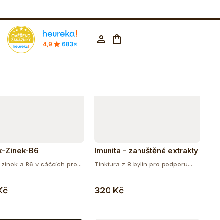
Abecedně
rodejna Praha
602 223 853
CZK ▼
Nákupní
Přihlášení
košík
k-Zinek-B6
Imunita - zahuštěné extrakty
50ml
 zinek a B6 v sáčcích pro...
Tinktura z 8 bylin pro podporu...
Do košíku
Do košíku
Kč
320 Kč