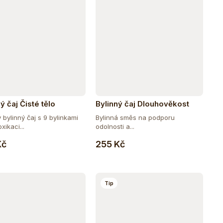
ý čaj Čisté tělo
Bylinný čaj Dlouhověkost
bylinný čaj s 9 bylinkami
Bylinná směs na podporu
xikaci...
odolnosti a...
Do košíku
Do košíku
Kč
255 Kč
Tip