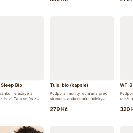
 Sleep Bio
Tulsi bio (kapsle)
WT-B
pánku, relaxace a
Podpora imunity, ochrana před
Podpor
zdraví. Tato směs z...
stresem, antioxidační účinky....
udržení
Do košíku
Do košíku
279 Kč
320 