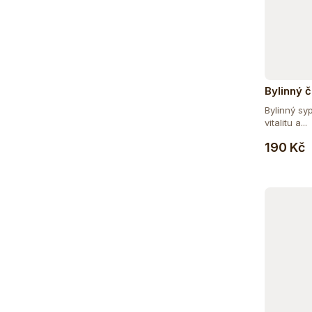
Bylinný č
Bylinný syp
vitalitu a...
190 Kč