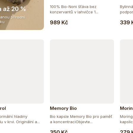
100% Bio-Noni šťáva bez
Bylinn
a až 20 %
konzervantů v lahvičce 1...
podporu
anou přírodní
Do košíku
989 Kč
339 
iku
rol
Memory Bio
Mori
rmální hladiny
Bio kapsle Memory Bio pro paměť
Moringa
 v krvi. Originální a...
a koncentraciObjevte...
kapslíc
Do košíku
Do košíku
350 Kč
279 