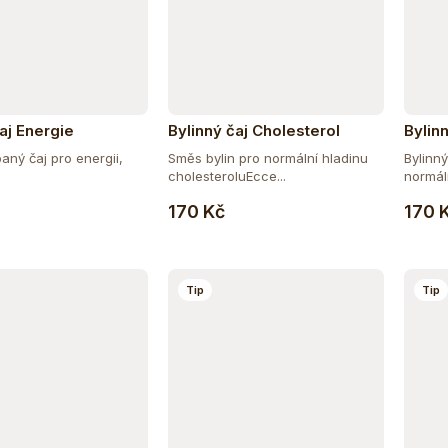
aj Energie
Bylinný čaj Cholesterol
Bylin
aný čaj pro energii,
Směs bylin pro normální hladinu
Bylinn
cholesteroluEcce...
normál
Do košíku
Do košíku
170 Kč
170 
Tip
Tip