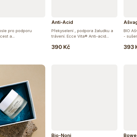
Anti-Acid
Ašvag
psle pro podporu
Překyselení , podpora žaludku a
BIO Aš
est a...
trávení. Ecce Vita® Anti-acid...
- sušen
Do košíku
Do košíku
390 Kč
393 
Bio-Noni
Bowel