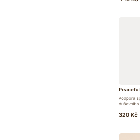
Peaceful
Podpora s
duševního 
320 Kč