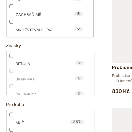
e
ů
l
5
ZACHRAŇ MĚ
2
MNOŽSTEVNÍ SLEVA
Značky
2
BETULA
Probiom
Probiotika 
0
BRAINMAX
– 10 kmenů
830 Kč
0
DR. POPOV
Pro koho
72
ECCE VITA®
257
MUŽ
4
HAPPY POWER