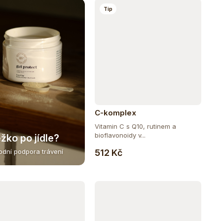
Tip
C-komplex
Vitamin C s Q10, rutinem a
bioflavonoidy v...
žko po jídle?
Do košíku
512 Kč
rodní podpora trávení