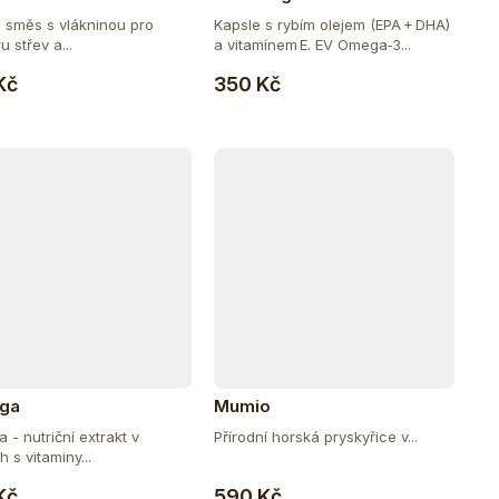
á směs s vlákninou pro
Kapsle s rybím olejem (EPA + DHA)
 střev a...
a vitamínem E. EV Omega‑3...
Do košíku
Do košíku
Kč
350 Kč
nga
Mumio
 - nutriční extrakt v
Přírodní horská pryskyřice v...
h s vitaminy...
Do košíku
Do košíku
Kč
590 Kč