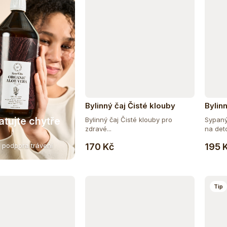
Bylinný čaj Čisté klouby
Bylinn
atujte chytře
Bylinný čaj Čisté klouby pro
Sypaný 
zdravé...
na deto
Do košíku
170 Kč
195 
 podpora trávení
Tip