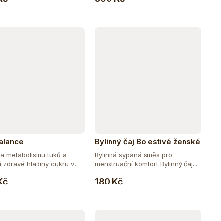
alance
Bylinný čaj Bolestivé ženské
dny
a metabolismu tuků a
Bylinná sypaná směs pro
 zdravé hladiny cukru v...
menstruační komfort Bylinný čaj...
Do košíku
Do košíku
Kč
180 Kč