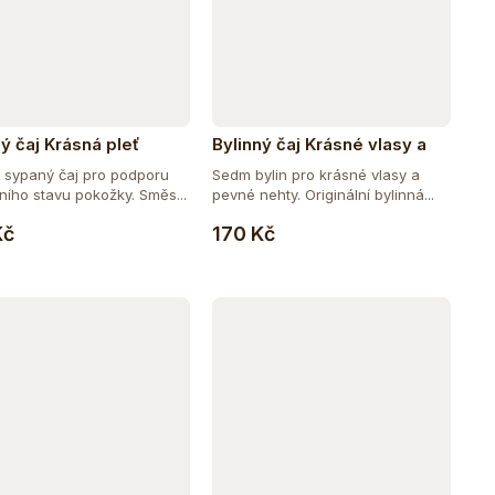
ný čaj Krásná pleť
Bylinný čaj Krásné vlasy a
nehty
ý sypaný čaj pro podporu
Sedm bylin pro krásné vlasy a
ního stavu pokožky. Směs...
pevné nehty. Originální bylinná...
Do košíku
Do košíku
Kč
170 Kč