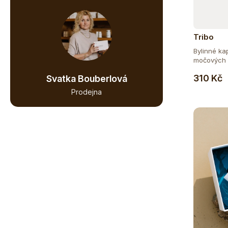
124
BEZ GMO
Tribo
200
BEZ LEPKU
Bylinné ka
močových c
119
BEZ LAKTÓZY
310 Kč
Svatka Bouberlová
Prodejna
13
BEZ PALMOVÉHO OLEJE
96
BEZ SOJI
13
BEZ SOLI
5
COSMOS
56
ČISTĚ PŘÍRODNÍ