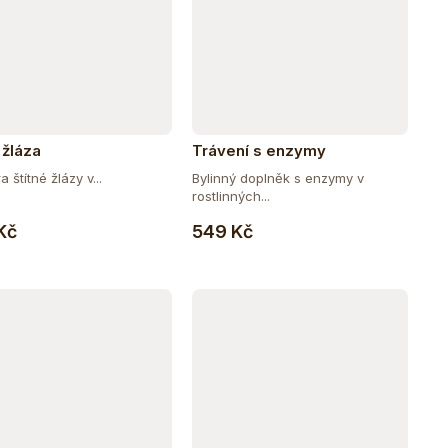
 žláza
Trávení s enzymy
 štítné žlázy v...
Bylinný doplněk s enzymy v
rostlinných...
Do košíku
Do košíku
Kč
549 Kč