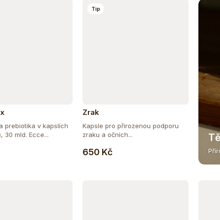
Tip
ix
Zrak
a prebiotika v kapslích
Kapsle pro přirozenou podporu
, 30 mld. Ecce...
zraku a očních...
Tě
Do košíku
Do košíku
650 Kč
Pří