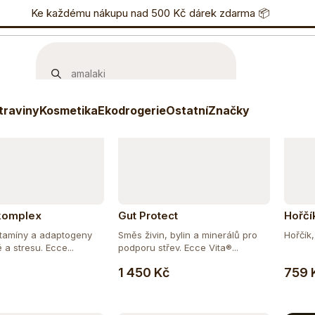
učujeme
Nejlevnější
Nejdražší
Nejprodávanější
nostní program
Ke každému nákupu nad 500 Kč dárek zdarma 📦
Eshop
733 738 836
P
Množstevní sleva
Tip
traviny
Kosmetika
Ekodrogerie
Ostatní
Značky
komplex
Gut Protect
Hořčí
itamíny a adaptogeny
Směs živin, bylin a minerálů pro
Hořčík,
 a stresu. Ecce...
podporu střev. Ecce Vita®...
Do košíku
Do košíku
1 450 Kč
759 