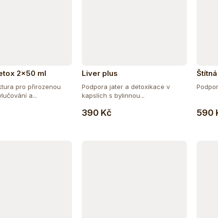
etox 2x50 ml
Liver plus
Štítná
nktura pro přirozenou
Podpora jater a detoxikace v
Podpora
lučování a...
kapslích s bylinnou...
Do košíku
Do košíku
390 Kč
590 