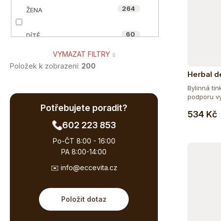
264
ŽENA
0
HYNEK MEDŘICKÝ
60
DÍTĚ
31
MYCOMEDICA
VYMAZAT FILTRY
260
SENIOR
18
NUZEST
Položek k zobrazení:
200
Herbal d
53
TĚHOTNÉ A KOJÍCÍ
Bylinná ti
2
OIALLA
podporu vy
Potřebujete poradit?
89
SPORTOVEC
534 Kč
58
ORGANIC-INDIA
602 223 853
46
VEGAN A VEGETARIÁN
8
Po-ČT 8:00 - 16:00
POWERLOGY
PA 8:00-14:00
55
ÁJURVÉDSKÁ RECEPTURA
0
✉️ info@eccevita.cz
QUINTON
85
BIO
0
SONETT
Položit dotaz
44
BEZ CUKRU
4
WILD&COCO